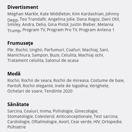
Divertisment
Meghan Markle
Kate Middleton
Kim Kardashian
Johnny
,
,
,
Teo Trandafir
Angelina Jolie
Dana Rogoz
Dani Otil
Depp
,
,
,
,
,
Smiley
Andra
Delia
Gina Pistol
Justin Bieber
Melania
,
,
,
,
,
Program TV
Program Pro TV
Program Antena 1
Trump
,
,
,
Frumuseţe
Păr
Rochii
Unghii
Parfumuri
Coafuri
Machiaj
Sani
,
,
,
,
,
,
,
Manichiura
Sampon
Buze
Celulita
Machiaj ochi
,
,
,
,
,
Tratament celulita
Salonul de acasa
,
Modă
Rochii
Rochii de seara
Rochii de mireasa
Costume de baie
,
,
,
,
Pantofi
Rochii elegante
Inele de logodna
Verighete
,
,
,
,
Ochelari de soare
Tendinte 2020
,
Sănătate
Sarcina
Ceaiuri
Inima
Psihologie
Ginecologie
,
,
,
,
,
Stomatologie
Colesterol
Anticonceptionale
Test sarcina
,
,
,
,
Cardiologie
Oftalmologie
Avort
Ceai verde
HIV
Ortopedie
,
,
,
,
,
,
Psihiatrie