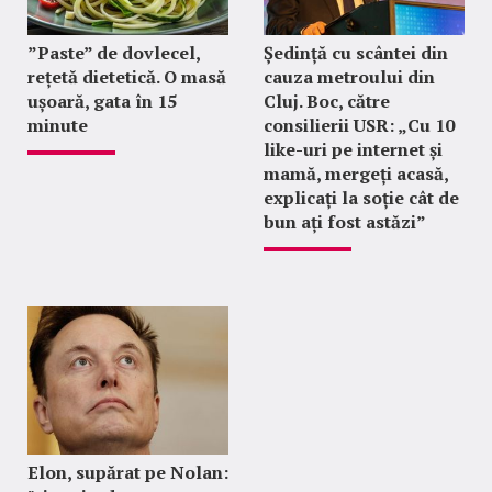
”Paste” de dovlecel,
Ședință cu scântei din
rețetă dietetică. O masă
cauza metroului din
ușoară, gata în 15
Cluj. Boc, către
minute
consilierii USR: „Cu 10
like-uri pe internet și
mamă, mergeți acasă,
explicați la soție cât de
bun ați fost astăzi”
Elon, supărat pe Nolan: