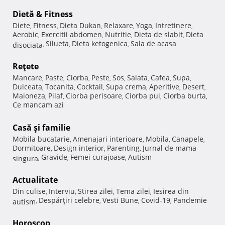
Dietă & Fitness
Diete
Fitness
Dieta Dukan
Relaxare
Yoga
Intretinere
,
,
,
,
,
,
Aerobic
Exercitii abdomen
Nutritie
Dieta de slabit
Dieta
,
,
,
,
Silueta
Dieta ketogenica
Sala de acasa
disociata
,
,
,
Reţete
Mancare
Paste
Ciorba
Peste
Sos
Salata
Cafea
Supa
,
,
,
,
,
,
,
,
Dulceata
Tocanita
Cocktail
Supa crema
Aperitive
Desert
,
,
,
,
,
,
Maioneza
Pilaf
Ciorba perisoare
Ciorba pui
Ciorba burta
,
,
,
,
,
Ce mancam azi
Casă şi familie
Mobila bucatarie
Amenajari interioare
Mobila
Canapele
,
,
,
,
Dormitoare
Design interior
Parenting
Jurnal de mama
,
,
,
Gravide
Femei curajoase
Autism
singura
,
,
,
Actualitate
Din culise
Interviu
Stirea zilei
Tema zilei
Iesirea din
,
,
,
,
Despărţiri celebre
Vesti Bune
Covid-19
Pandemie
autism
,
,
,
,
Horoscop