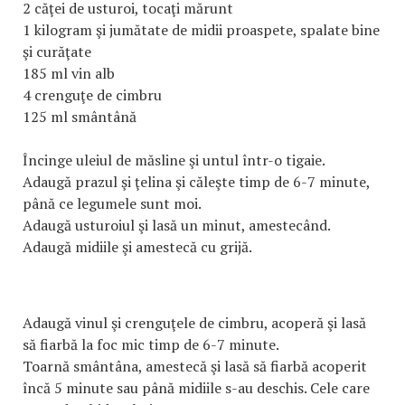
2 căţei de usturoi, tocaţi mărunt
1 kilogram şi jumătate de midii proaspete, spalate bine
şi curăţate
185 ml vin alb
4 crenguţe de cimbru
125 ml smântână
Încinge uleiul de măsline şi untul într-o tigaie.
Adaugă prazul şi ţelina şi căleşte timp de 6-7 minute,
până ce legumele sunt moi.
Adaugă usturoiul şi lasă un minut, amestecând.
Adaugă midiile şi amestecă cu grijă.
Adaugă vinul şi crenguţele de cimbru, acoperă şi lasă
să fiarbă la foc mic timp de 6-7 minute.
Toarnă smântâna, amestecă şi lasă să fiarbă acoperit
încă 5 minute sau până midiile s-au deschis. Cele care