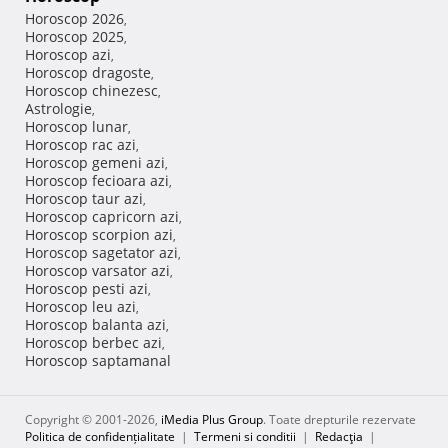
Horoscop 2026
,
Horoscop 2025
,
Horoscop azi
,
Horoscop dragoste
,
Horoscop chinezesc
,
Astrologie
,
Horoscop lunar
,
Horoscop rac azi
,
Horoscop gemeni azi
,
Horoscop fecioara azi
,
Horoscop taur azi
,
Horoscop capricorn azi
,
Horoscop scorpion azi
,
Horoscop sagetator azi
,
Horoscop varsator azi
,
Horoscop pesti azi
,
Horoscop leu azi
,
Horoscop balanta azi
,
Horoscop berbec azi
,
Horoscop saptamanal
Copyright © 2001-2026,
iMedia Plus Group
. Toate drepturile rezervate
Politica de confidențialitate
|
Termeni si conditii
|
Redacţia
|