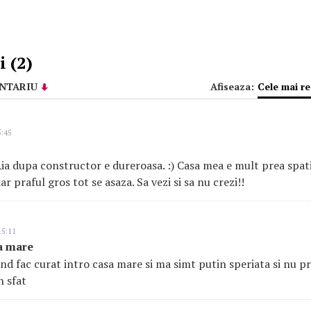
 (2)
NTARIU
Afiseaza:
Cele mai r
5:45
 Aia dupa constructor e dureroasa. :) Casa mea e mult prea spati
iar praful gros tot se asaza. Sa vezi si sa nu crezi!!
15:11
sa mare
nd fac curat intro casa mare si ma simt putin speriata si nu pre
n sfat