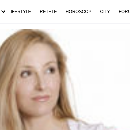
rezești mai des
Cât durează, cum te pregătești și cât
i în vârstă
de dureroasă este investigația
LIFESTYLE
RETETE
HOROSCOP
CITY
FOR