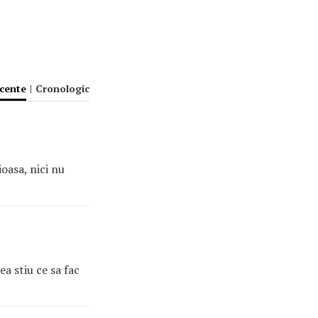
ecente
|
Cronologic
oasa, nici nu
a stiu ce sa fac