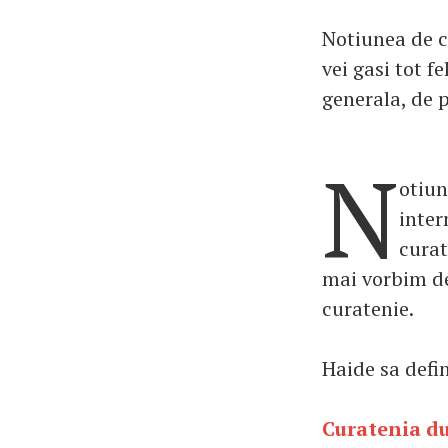
Notiunea de c
vei gasi tot f
generala, de p
N
otiun
inter
curat
mai vorbim des
curatenie.
Haide sa defi
Curatenia du