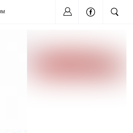
Nu ai cont?
Inregistreaza-
UM