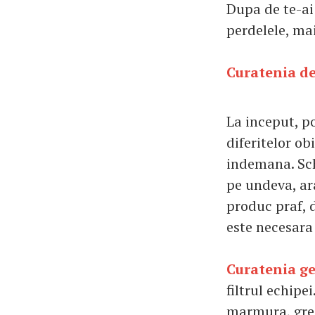
Dupa de te-ai 
perdelele, mai
Curatenia d
La inceput, po
diferitelor ob
indemana. Sch
pe undeva, ar
produc praf, 
este necesara 
Curatenia g
filtrul echipe
marmura, gres