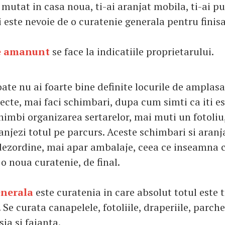
mutat in casa noua, ti-ai aranjat mobila, ti-ai pu
 este nevoie de o curatenie generala pentru finisa
e amanunt
se face la indicatiile proprietarului.
ate nu ai foarte bine definite locurile de amplasa
iecte, mai faci schimbari, dupa cum simti ca iti es
imbi organizarea sertarelor, mai muti un fotoliu
anjezi totul pe parcurs. Aceste schimbari si aran
dezordine, mai apar ambalaje, ceea ce inseamna ca,
o noua curatenie, de final.
enerala
este curatenia in care absolut totul este 
i. Se curata canapelele, fotoliile, draperiile, parche
ia si faianta.