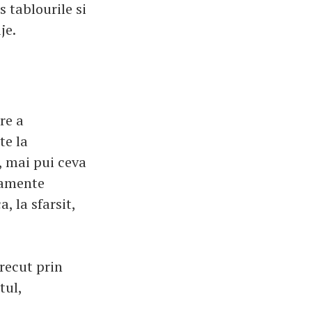
s tablourile si
je.
re a
te la
, mai pui ceva
jamente
 la sfarsit,
trecut prin
tul,