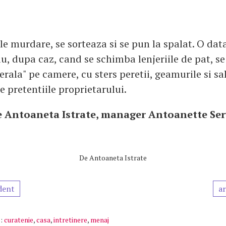
le murdare, se sorteaza si se pun la spalat. O dat
 dupa caz, cand se schimba lenjeriile de pat, se 
rala" pe camere, cu sters peretii, geamurile si sal
de pretentiile proprietarului.
e Antoaneta Istrate, manager Antoanette Ser
De
Antoaneta Istrate
dent
ar
:
curatenie
,
casa
,
intretinere
,
menaj