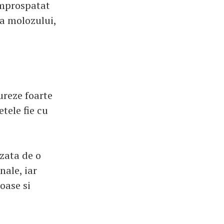
improspatat
ea molozului,
ureze foarte
tele fie cu
zata de o
nale, iar
oase si