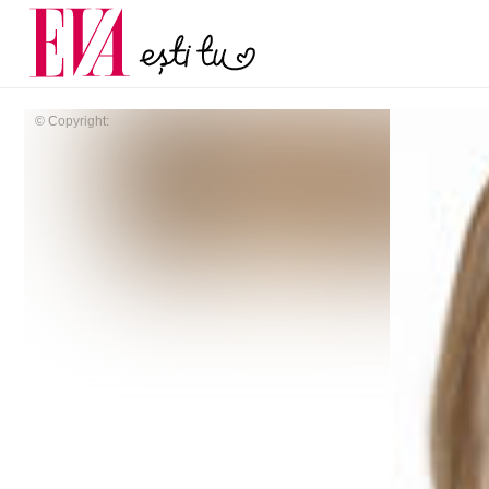
și 60 de ani. De ce te t
Carieră
pe măsură ce înaintez
Actualitate
© Copyright: