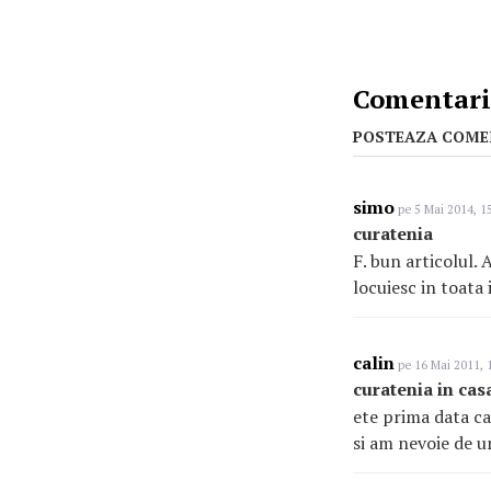
Comentarii
POSTEAZA COME
simo
pe 5 Mai 2014, 1
curatenia
F. bun articolul.
locuiesc in toata 
calin
pe 16 Mai 2011, 
curatenia in ca
ete prima data ca
si am nevoie de u