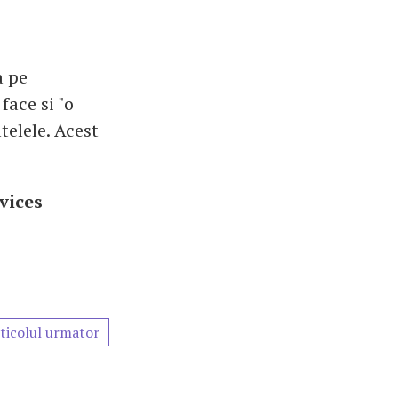
a pe
face si "o
telele. Acest
vices
ticolul urmator