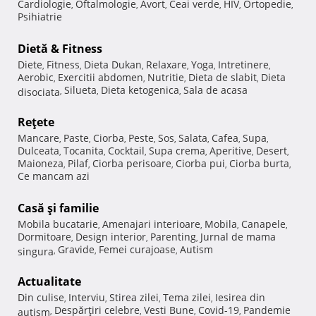
Cardiologie
Oftalmologie
Avort
Ceai verde
HIV
Ortopedie
,
,
,
,
,
,
Psihiatrie
Dietă & Fitness
Diete
Fitness
Dieta Dukan
Relaxare
Yoga
Intretinere
,
,
,
,
,
,
Aerobic
Exercitii abdomen
Nutritie
Dieta de slabit
Dieta
,
,
,
,
Silueta
Dieta ketogenica
Sala de acasa
disociata
,
,
,
Reţete
Mancare
Paste
Ciorba
Peste
Sos
Salata
Cafea
Supa
,
,
,
,
,
,
,
,
Dulceata
Tocanita
Cocktail
Supa crema
Aperitive
Desert
,
,
,
,
,
,
Maioneza
Pilaf
Ciorba perisoare
Ciorba pui
Ciorba burta
,
,
,
,
,
Ce mancam azi
Casă şi familie
Mobila bucatarie
Amenajari interioare
Mobila
Canapele
,
,
,
,
Dormitoare
Design interior
Parenting
Jurnal de mama
,
,
,
Gravide
Femei curajoase
Autism
singura
,
,
,
Actualitate
Din culise
Interviu
Stirea zilei
Tema zilei
Iesirea din
,
,
,
,
Despărţiri celebre
Vesti Bune
Covid-19
Pandemie
autism
,
,
,
,