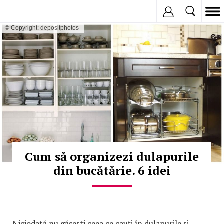
Inregistreaza
© Copyright: depositphotos
Cum să organizezi dulapurile
din bucătărie. 6 idei
Niciodată nu găsești ceea ce cauți în dulapurile și