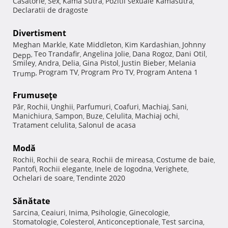
Casatorie
Sex
Kama Sutra
Pozitii sexuale Kamasutra
,
,
,
,
Declaratii de dragoste
Divertisment
Meghan Markle
Kate Middleton
Kim Kardashian
Johnny
,
,
,
Teo Trandafir
Angelina Jolie
Dana Rogoz
Dani Otil
Depp
,
,
,
,
,
Smiley
Andra
Delia
Gina Pistol
Justin Bieber
Melania
,
,
,
,
,
Program TV
Program Pro TV
Program Antena 1
Trump
,
,
,
Frumuseţe
Păr
Rochii
Unghii
Parfumuri
Coafuri
Machiaj
Sani
,
,
,
,
,
,
,
Manichiura
Sampon
Buze
Celulita
Machiaj ochi
,
,
,
,
,
Tratament celulita
Salonul de acasa
,
Modă
Rochii
Rochii de seara
Rochii de mireasa
Costume de baie
,
,
,
,
Pantofi
Rochii elegante
Inele de logodna
Verighete
,
,
,
,
Ochelari de soare
Tendinte 2020
,
Sănătate
Sarcina
Ceaiuri
Inima
Psihologie
Ginecologie
,
,
,
,
,
Stomatologie
Colesterol
Anticonceptionale
Test sarcina
,
,
,
,