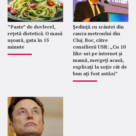
”Paste” de dovlecel,
Ședință cu scântei din
rețetă dietetică. O masă
cauza metroului din
ușoară, gata în 15
Cluj. Boc, către
minute
consilierii USR: „Cu 10
like-uri pe internet și
mamă, mergeți acasă,
explicați la soție cât de
bun ați fost astăzi”