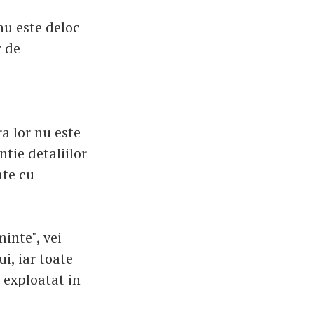
nu este deloc
r de
a lor nu este
ntie detaliilor
ate cu
inte", vei
i, iar toate
i exploatat in