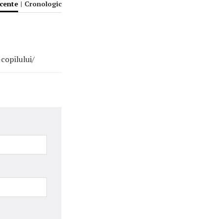
ecente
|
Cronologic
copilului/