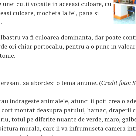
unei cutii vopsite in aceeasi culoare, cu
easi culoare, mocheta la fel, pana si
.
lbastru va fi culoarea dominanta, dar poate cont
de ori chiar portocaliu, pentru a o pune in valoar
tonie.
nteresant sa abordezi o tema anume. (
Credit foto: 
tau indrageste animalele, atunci ii poti crea o ad
 cort montat deasupra patului, hamac, draperii 
iu, totul pe diferite nuante de verde, maro, galbe
 pictura murala, care ii va infrumuseta camera in