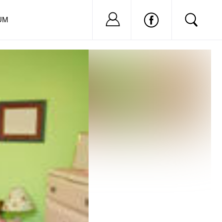
Nu ai cont?
Inregistreaza-
UM