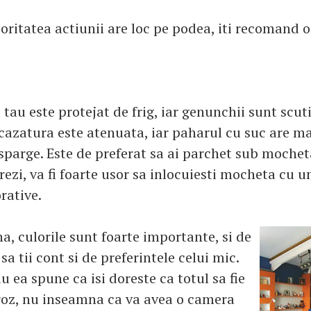
oritatea actiunii are loc pe podea, iti recomand
l tau este protejat de frig, iar genunchii sunt scut
 cazatura este atenuata, iar paharul cu suc are m
 sparge. Este de preferat sa ai parchet sub mochet
rezi, va fi foarte usor sa inlocuiesti mocheta cu 
rative.
a, culorile sunt foarte importante, si de
sa tii cont si de preferintele celui mic.
u ea spune ca isi doreste ca totul sa fie
roz, nu inseamna ca va avea o camera