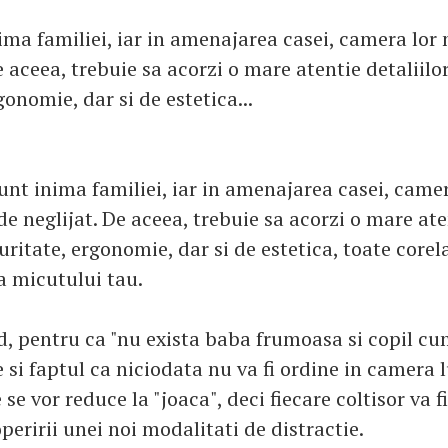
ima familiei, iar in amenajarea casei, camera lor 
e aceea, trebuie sa acorzi o mare atentie detaliilo
gonomie, dar si de estetica...
sunt inima familiei, iar in amenajarea casei, camer
de neglijat. De aceea, trebuie sa acorzi o mare ate
uritate, ergonomie, dar si de estetica, toate corel
a micutului tau.
d, pentru ca "nu exista baba frumoasa si copil cum
 si faptul ca niciodata nu va fi ordine in camera lu
e se vor reduce la "joaca", deci fiecare coltisor va f
eririi unei noi modalitati de distractie.