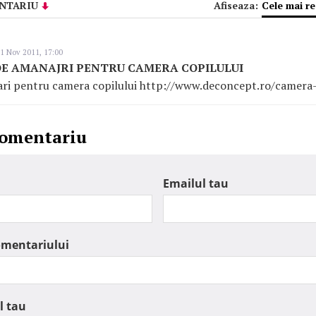
NTARIU
Afiseaza:
Cele mai r
1 Nov 2011, 17:00
 DE AMANAJRI PENTRU CAMERA COPILULUI
jari pentru camera copilului http://www.deconcept.ro/camera-
comentariu
Emailul tau
omentariului
l tau