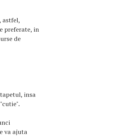
 astfel,
e preferate, in
curse de
 tapetul, insa
"cutie".
unci
e va ajuta