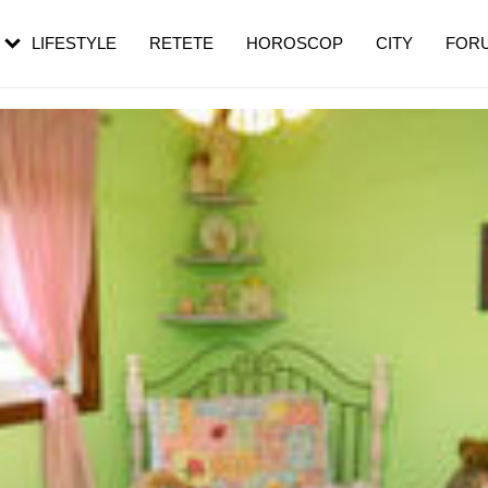
rezești mai des
Cât durează, cum te pregătești și cât
i în vârstă
de dureroasă este investigația
LIFESTYLE
RETETE
HOROSCOP
CITY
FOR