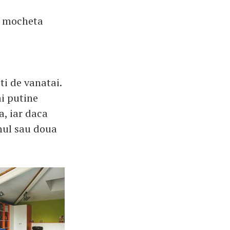
 o mocheta
iti de vanatai.
ai putine
a, iar daca
unul sau doua