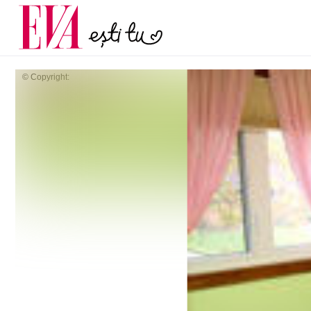
și 60 de ani. De ce te t
Carieră
pe măsură ce înaintez
Actualitate
© Copyright: