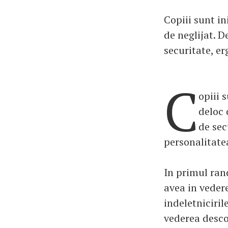
Copiii sunt in
de neglijat. D
securitate, er
C
opiii 
deloc 
de sec
personalitate
In primul ran
avea in vedere
indeletniciril
vederea descop