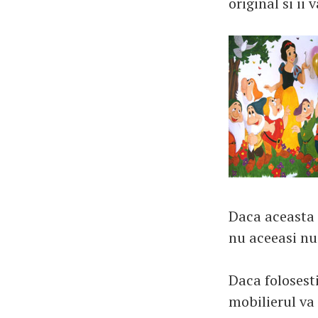
original si ii
Daca aceasta s
nu aceeasi nua
Daca folosest
mobilierul va 