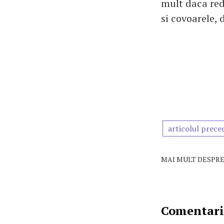
mult daca rede
si covoarele,
articolul prece
MAI MULT DESPRE
Comentarii