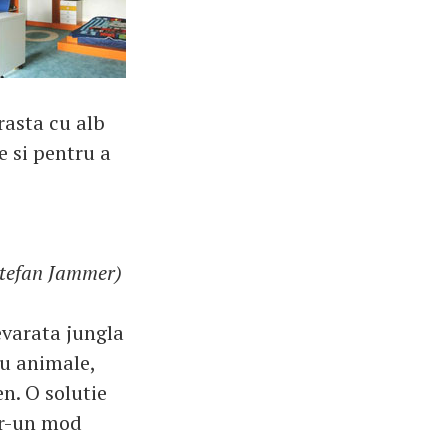
rasta cu alb
e si pentru a
Stefan Jammer)
evarata jungla
cu animale,
n. O solutie
tr-un mod