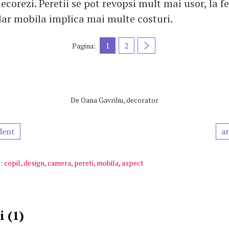
corezi. Peretii se pot revopsi mult mai usor, la f
 dar mobila implica mai multe costuri.
1
2
Pagina:
De
Oana Gavriliu, decorator
dent
ar
:
copil
,
design
,
camera
,
pereti
,
mobila
,
aspect
 (1)