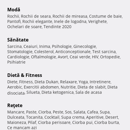
Modă
Rochii
Rochii de seara
Rochii de mireasa
Costume de baie
,
,
,
,
Pantofi
Rochii elegante
Inele de logodna
Verighete
,
,
,
,
Ochelari de soare
Tendinte 2020
,
Sănătate
Sarcina
Ceaiuri
Inima
Psihologie
Ginecologie
,
,
,
,
,
Stomatologie
Colesterol
Anticonceptionale
Test sarcina
,
,
,
,
Cardiologie
Oftalmologie
Avort
Ceai verde
HIV
Ortopedie
,
,
,
,
,
,
Psihiatrie
Dietă & Fitness
Diete
Fitness
Dieta Dukan
Relaxare
Yoga
Intretinere
,
,
,
,
,
,
Aerobic
Exercitii abdomen
Nutritie
Dieta de slabit
Dieta
,
,
,
,
Silueta
Dieta ketogenica
Sala de acasa
disociata
,
,
,
Reţete
Mancare
Paste
Ciorba
Peste
Sos
Salata
Cafea
Supa
,
,
,
,
,
,
,
,
Dulceata
Tocanita
Cocktail
Supa crema
Aperitive
Desert
,
,
,
,
,
,
Maioneza
Pilaf
Ciorba perisoare
Ciorba pui
Ciorba burta
,
,
,
,
,
Ce mancam azi