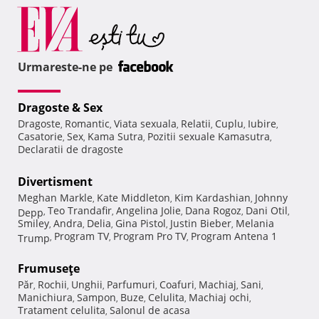
Urmareste-ne pe
Dragoste & Sex
Dragoste
Romantic
Viata sexuala
Relatii
Cuplu
Iubire
,
,
,
,
,
,
Casatorie
Sex
Kama Sutra
Pozitii sexuale Kamasutra
,
,
,
,
Declaratii de dragoste
Divertisment
Meghan Markle
Kate Middleton
Kim Kardashian
Johnny
,
,
,
Teo Trandafir
Angelina Jolie
Dana Rogoz
Dani Otil
Depp
,
,
,
,
,
Smiley
Andra
Delia
Gina Pistol
Justin Bieber
Melania
,
,
,
,
,
Program TV
Program Pro TV
Program Antena 1
Trump
,
,
,
Frumuseţe
Păr
Rochii
Unghii
Parfumuri
Coafuri
Machiaj
Sani
,
,
,
,
,
,
,
Manichiura
Sampon
Buze
Celulita
Machiaj ochi
,
,
,
,
,
Tratament celulita
Salonul de acasa
,