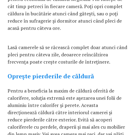
cât timp petreci în fiecare cameră. Poţi opri complet
căldura în bucătărie atunci când găteşti, sau o poţi
reduce în sufragerie şi dormitor atunci când pleci de
acasă pentru câteva ore.
Lasă camerele să se răcească complet doar atunci când
pleci pentru câteva zile, deoarece reîncălzirea
frecvenţa poate creşte costurile de întreţinere.
Opreşte pierderile de căldură
Pentru a beneficia la maxim de căldură oferită de
calorifere, soluţia extremă este aşezarea unei folii de
aluminiu între calorifer şi perete. Aceasta
direcţionează căldură către interiorul camerei şi
reduce pierderile către exterior. Evită să acoperi
caloriferele cu perdele, draperii şi mai ales cu mobilier
din lemn masiv. Vei avea camere mai reci, dar vei plăti