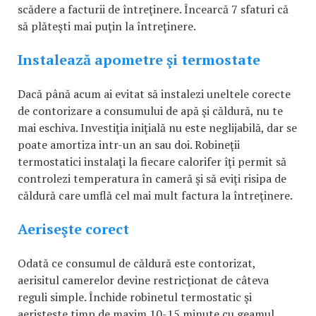
scădere a facturii de întreţinere. Încearcă 7 sfaturi că
să plăteşti mai puţin la întreţinere.
Instalează apometre şi termostate
Dacă până acum ai evitat să instalezi uneltele corecte
de contorizare a consumului de apă şi căldură, nu te
mai eschiva. Investiţia iniţială nu este neglijabilă, dar se
poate amortiza intr-un an sau doi. Robineţii
termostatici instalaţi la fiecare calorifer îţi permit să
controlezi temperatura în cameră şi să eviţi risipa de
căldură care umflă cel mai mult factura la întreţinere.
Aeriseşte corect
Odată ce consumul de căldură este contorizat,
aerisitul camerelor devine restricţionat de câteva
reguli simple. Închide robinetul termostatic şi
aeristeste timp de maxim 10-15 minute cu geamul