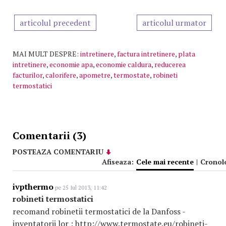
articolul precedent
articolul urmator
MAI MULT DESPRE:
intretinere
,
factura intretinere
,
plata
intretinere
,
economie apa
,
economie caldura
,
reducerea
facturilor
,
calorifere
,
apometre
,
termostate
,
robineti
termostatici
Comentarii (3)
POSTEAZA COMENTARIU
Afiseaza:
Cele mai recente
|
Cronol
ivpthermo
pe 25 Iul 2013, 11:42
robineti termostatici
recomand robinetii termostatici de la Danfoss -
inventatorii lor : http://www.termostate.eu/robineti-