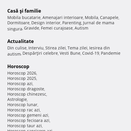
Casă şi familie
Mobila bucatarie
Amenajari interioare
Mobila
Canapele
,
,
,
,
Dormitoare
Design interior
Parenting
Jurnal de mama
,
,
,
Gravide
Femei curajoase
Autism
singura
,
,
,
Actualitate
Din culise
Interviu
Stirea zilei
Tema zilei
Iesirea din
,
,
,
,
Despărţiri celebre
Vesti Bune
Covid-19
Pandemie
autism
,
,
,
,
Horoscop
Horoscop 2026
,
Horoscop 2025
,
Horoscop azi
,
Horoscop dragoste
,
Horoscop chinezesc
,
Astrologie
,
Horoscop lunar
,
Horoscop rac azi
,
Horoscop gemeni azi
,
Horoscop fecioara azi
,
Horoscop taur azi
,
Horoscop capricorn azi