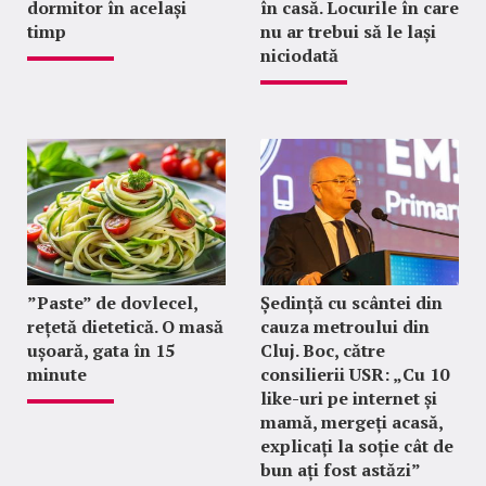
dormitor în același
în casă. Locurile în care
timp
nu ar trebui să le lași
niciodată
”Paste” de dovlecel,
Ședință cu scântei din
rețetă dietetică. O masă
cauza metroului din
ușoară, gata în 15
Cluj. Boc, către
minute
consilierii USR: „Cu 10
like-uri pe internet și
mamă, mergeți acasă,
explicați la soție cât de
bun ați fost astăzi”