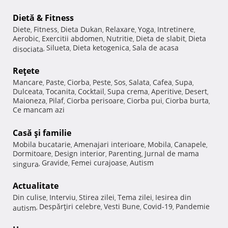
Dietă & Fitness
Diete
Fitness
Dieta Dukan
Relaxare
Yoga
Intretinere
,
,
,
,
,
,
Aerobic
Exercitii abdomen
Nutritie
Dieta de slabit
Dieta
,
,
,
,
Silueta
Dieta ketogenica
Sala de acasa
disociata
,
,
,
Reţete
Mancare
Paste
Ciorba
Peste
Sos
Salata
Cafea
Supa
,
,
,
,
,
,
,
,
Dulceata
Tocanita
Cocktail
Supa crema
Aperitive
Desert
,
,
,
,
,
,
Maioneza
Pilaf
Ciorba perisoare
Ciorba pui
Ciorba burta
,
,
,
,
,
Ce mancam azi
Casă şi familie
Mobila bucatarie
Amenajari interioare
Mobila
Canapele
,
,
,
,
Dormitoare
Design interior
Parenting
Jurnal de mama
,
,
,
Gravide
Femei curajoase
Autism
singura
,
,
,
Actualitate
Din culise
Interviu
Stirea zilei
Tema zilei
Iesirea din
,
,
,
,
Despărţiri celebre
Vesti Bune
Covid-19
Pandemie
autism
,
,
,
,