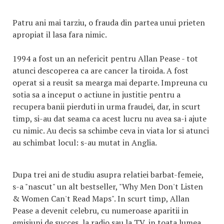
Patru ani mai tarziu, o frauda din partea unui prieten
apropiat il lasa fara nimic.
1994 a fost un an nefericit pentru Allan Pease - tot
atunci descoperea ca are cancer la tiroida. A fost
operat si a reusit sa mearga mai departe. Impreuna cu
sotia sa a inceput o actiune in justitie pentru a
recupera banii pierduti in urma fraudei, dar, in scurt
timp, si-au dat seama ca acest lucru nu avea sa-i ajute
cu nimic. Au decis sa schimbe ceva in viata lor si atunci
au schimbat locul: s-au mutat in Anglia.
Dupa trei ani de studiu asupra relatiei barbat-femeie,
s-a "nascut" un alt bestseller, "Why Men Don't Listen
& Women Can't Read Maps". In scurt timp, Allan
Pease a devenit celebru, cu numeroase aparitii in
emisiuni de succes, la radio sau la TV, in toata lumea.