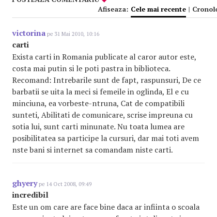
Afiseaza:
Cele mai recente
|
Cronol
victorina
pe 31 Mai 2010, 10:16
carti
Exista carti in Romania publicate al caror autor este,
costa mai putin si le poti pastra in biblioteca.
Recomand: Intrebarile sunt de fapt, raspunsuri, De ce
barbatii se uita la meci si femeile in oglinda, El e cu
minciuna, ea vorbeste-ntruna, Cat de compatibili
sunteti, Abilitati de comunicare, scrise impreuna cu
sotia lui, sunt carti minunate. Nu toata lumea are
posibilitatea sa participe la cursuri, dar mai toti avem
nste bani si internet sa comandam niste carti.
ghyery
pe 14 Oct 2008, 09:49
incredibil
Este un om care are face bine daca ar infiinta o scoala