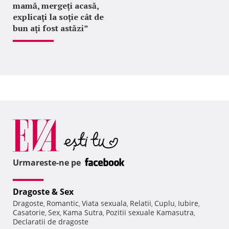
mamă, mergeți acasă,
explicați la soție cât de
bun ați fost astăzi”
Urmareste-ne pe
Dragoste & Sex
Dragoste
Romantic
Viata sexuala
Relatii
Cuplu
Iubire
,
,
,
,
,
,
Casatorie
Sex
Kama Sutra
Pozitii sexuale Kamasutra
,
,
,
,
Declaratii de dragoste