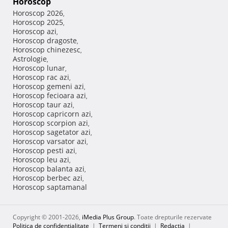
Horoscop
Horoscop 2026
,
Horoscop 2025
,
Horoscop azi
,
Horoscop dragoste
,
Horoscop chinezesc
,
Astrologie
,
Horoscop lunar
,
Horoscop rac azi
,
Horoscop gemeni azi
,
Horoscop fecioara azi
,
Horoscop taur azi
,
Horoscop capricorn azi
,
Horoscop scorpion azi
,
Horoscop sagetator azi
,
Horoscop varsator azi
,
Horoscop pesti azi
,
Horoscop leu azi
,
Horoscop balanta azi
,
Horoscop berbec azi
,
Horoscop saptamanal
Copyright © 2001-2026,
iMedia Plus Group
. Toate drepturile rezervate
Politica de confidențialitate
|
Termeni si conditii
|
Redacţia
|