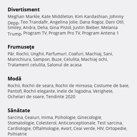
Divertisment
Meghan Markle
Kate Middleton
Kim Kardashian
Johnny
,
,
,
Teo Trandafir
Angelina Jolie
Dana Rogoz
Dani Otil
Depp
,
,
,
,
,
Smiley
Andra
Delia
Gina Pistol
Justin Bieber
Melania
,
,
,
,
,
Program TV
Program Pro TV
Program Antena 1
Trump
,
,
,
Frumuseţe
Păr
Rochii
Unghii
Parfumuri
Coafuri
Machiaj
Sani
,
,
,
,
,
,
,
Manichiura
Sampon
Buze
Celulita
Machiaj ochi
,
,
,
,
,
Tratament celulita
Salonul de acasa
,
Modă
Rochii
Rochii de seara
Rochii de mireasa
Costume de baie
,
,
,
,
Pantofi
Rochii elegante
Inele de logodna
Verighete
,
,
,
,
Ochelari de soare
Tendinte 2020
,
Sănătate
Sarcina
Ceaiuri
Inima
Psihologie
Ginecologie
,
,
,
,
,
Stomatologie
Colesterol
Anticonceptionale
Test sarcina
,
,
,
,
Cardiologie
Oftalmologie
Avort
Ceai verde
HIV
Ortopedie
,
,
,
,
,
,
Psihiatrie