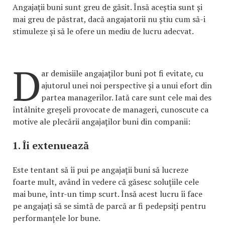
Angajații buni sunt greu de găsit. Însă aceștia sunt și
mai greu de păstrat, dacă angajatorii nu știu cum să-i
stimuleze și să le ofere un mediu de lucru adecvat.
D
ar demisiile angajaților buni pot fi evitate, cu
ajutorul unei noi perspective și a unui efort din
partea managerilor. Iată care sunt cele mai des
întâlnite greșeli provocate de manageri, cunoscute ca
motive ale plecării angajaților buni din companii:
1. Îi extenuează
Este tentant să îi pui pe angajații buni să lucreze
foarte mult, având în vedere că găsesc soluțiile cele
mai bune, într-un timp scurt. Însă acest lucru îi face
pe angajați să se simtă de parcă ar fi pedepsiți pentru
performanțele lor bune.