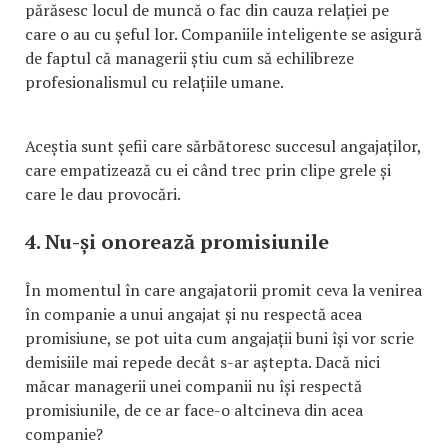
părăsesc locul de muncă o fac din cauza relației pe
care o au cu șeful lor. Companiile inteligente se asigură
de faptul că managerii știu cum să echilibreze
profesionalismul cu relațiile umane.
Aceștia sunt șefii care sărbătoresc succesul angajaților,
care empatizează cu ei când trec prin clipe grele și
care le dau provocări.
4. Nu-și onorează promisiunile
În momentul în care angajatorii promit ceva la venirea
în companie a unui angajat și nu respectă acea
promisiune, se pot uita cum angajații buni își vor scrie
demisiile mai repede decât s-ar aștepta. Dacă nici
măcar managerii unei companii nu își respectă
promisiunile, de ce ar face-o altcineva din acea
companie?