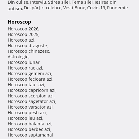
Din culise
Interviu
Stirea zilei
Tema zilei
Iesirea din
,
,
,
,
Despărţiri celebre
Vesti Bune
Covid-19
Pandemie
autism
,
,
,
,
Horoscop
Horoscop 2026
,
Horoscop 2025
,
Horoscop azi
,
Horoscop dragoste
,
Horoscop chinezesc
,
Astrologie
,
Horoscop lunar
,
Horoscop rac azi
,
Horoscop gemeni azi
,
Horoscop fecioara azi
,
Horoscop taur azi
,
Horoscop capricorn azi
,
Horoscop scorpion azi
,
Horoscop sagetator azi
,
Horoscop varsator azi
,
Horoscop pesti azi
,
Horoscop leu azi
,
Horoscop balanta azi
,
Horoscop berbec azi
,
Horoscop saptamanal