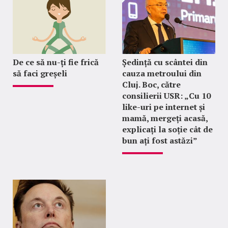
De ce să nu-ți fie frică
Ședință cu scântei din
să faci greșeli
cauza metroului din
Cluj. Boc, către
consilierii USR: „Cu 10
like-uri pe internet și
mamă, mergeți acasă,
explicați la soție cât de
bun ați fost astăzi”