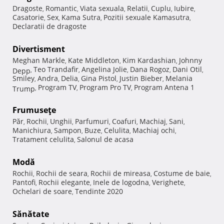
Dragoste
Romantic
Viata sexuala
Relatii
Cuplu
Iubire
,
,
,
,
,
,
Casatorie
Sex
Kama Sutra
Pozitii sexuale Kamasutra
,
,
,
,
Declaratii de dragoste
Divertisment
Meghan Markle
Kate Middleton
Kim Kardashian
Johnny
,
,
,
Teo Trandafir
Angelina Jolie
Dana Rogoz
Dani Otil
Depp
,
,
,
,
,
Smiley
Andra
Delia
Gina Pistol
Justin Bieber
Melania
,
,
,
,
,
Program TV
Program Pro TV
Program Antena 1
Trump
,
,
,
Frumuseţe
Păr
Rochii
Unghii
Parfumuri
Coafuri
Machiaj
Sani
,
,
,
,
,
,
,
Manichiura
Sampon
Buze
Celulita
Machiaj ochi
,
,
,
,
,
Tratament celulita
Salonul de acasa
,
Modă
Rochii
Rochii de seara
Rochii de mireasa
Costume de baie
,
,
,
,
Pantofi
Rochii elegante
Inele de logodna
Verighete
,
,
,
,
Ochelari de soare
Tendinte 2020
,
Sănătate