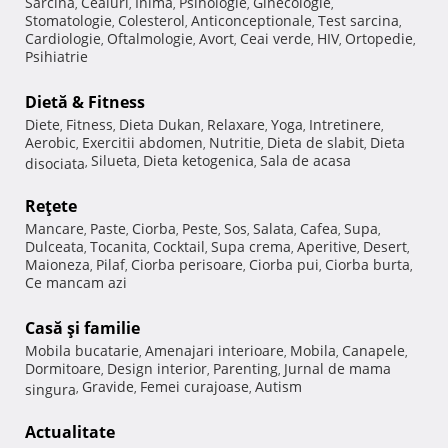
Sarcina
Ceaiuri
Inima
Psihologie
Ginecologie
,
,
,
,
,
Stomatologie
Colesterol
Anticonceptionale
Test sarcina
,
,
,
,
Cardiologie
Oftalmologie
Avort
Ceai verde
HIV
Ortopedie
,
,
,
,
,
,
Psihiatrie
Dietă & Fitness
Diete
Fitness
Dieta Dukan
Relaxare
Yoga
Intretinere
,
,
,
,
,
,
Aerobic
Exercitii abdomen
Nutritie
Dieta de slabit
Dieta
,
,
,
,
Silueta
Dieta ketogenica
Sala de acasa
disociata
,
,
,
Reţete
Mancare
Paste
Ciorba
Peste
Sos
Salata
Cafea
Supa
,
,
,
,
,
,
,
,
Dulceata
Tocanita
Cocktail
Supa crema
Aperitive
Desert
,
,
,
,
,
,
Maioneza
Pilaf
Ciorba perisoare
Ciorba pui
Ciorba burta
,
,
,
,
,
Ce mancam azi
Casă şi familie
Mobila bucatarie
Amenajari interioare
Mobila
Canapele
,
,
,
,
Dormitoare
Design interior
Parenting
Jurnal de mama
,
,
,
Gravide
Femei curajoase
Autism
singura
,
,
,
Actualitate