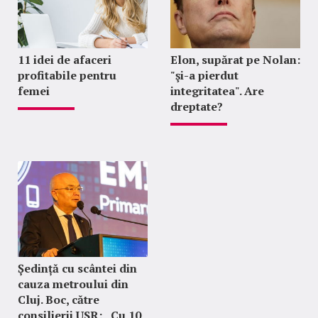
11 idei de afaceri
Elon, supărat pe Nolan:
profitabile pentru
"şi-a pierdut
femei
integritatea". Are
dreptate?
Ședință cu scântei din
cauza metroului din
Cluj. Boc, către
consilierii USR: „Cu 10