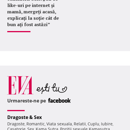
like-uri pe internet și
mamă, mergeți acasă,
explicați la soție cât de
bun ați fost astăzi”
Urmareste-ne pe
Dragoste & Sex
Dragoste
Romantic
Viata sexuala
Relatii
Cuplu
Iubire
,
,
,
,
,
,
Casatorie
Sex
Kama Sutra
Pozitii sexuale Kamasutra
,
,
,
,