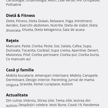
Cardiologie
Oftalmologie
Avort
Ceai verde
HIV
Ortopedie
,
,
,
,
,
,
Psihiatrie
Dietă & Fitness
Diete
Fitness
Dieta Dukan
Relaxare
Yoga
Intretinere
,
,
,
,
,
,
Aerobic
Exercitii abdomen
Nutritie
Dieta de slabit
Dieta
,
,
,
,
Silueta
Dieta ketogenica
Sala de acasa
disociata
,
,
,
Reţete
Mancare
Paste
Ciorba
Peste
Sos
Salata
Cafea
Supa
,
,
,
,
,
,
,
,
Dulceata
Tocanita
Cocktail
Supa crema
Aperitive
Desert
,
,
,
,
,
,
Maioneza
Pilaf
Ciorba perisoare
Ciorba pui
Ciorba burta
,
,
,
,
,
Ce mancam azi
Casă şi familie
Mobila bucatarie
Amenajari interioare
Mobila
Canapele
,
,
,
,
Dormitoare
Design interior
Parenting
Jurnal de mama
,
,
,
Gravide
Femei curajoase
Autism
singura
,
,
,
Actualitate
Din culise
Interviu
Stirea zilei
Tema zilei
Iesirea din
,
,
,
,
Despărţiri celebre
Vesti Bune
Covid-19
Pandemie
autism
,
,
,
,