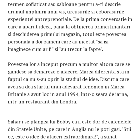
termen sofisticat sau sabloane pentru a-ti descrie
drumul implinirii unui vis, urcusurile si coborasurile
experientei antreprenoriale. De la prima conversatie in
care a aparut ideea, pana la obtinerea primei finantari
si deschiderea primului magazin, totul este povestea
personala a doi oameni care au incetat "sa isi
imagineze cum ar fi" si "au trecut la fapte".
Povestea lor a inceput precum a multor altora care se
gandesc sa demareze o afacere. Marea diferenta sta in
faptul ca nu s-au oprit la stadiul de idee. Discutia care
avea sa dea startul unui adevarat fenomen in Marea
Britanie a avut loc in anul 1994, intr-o seara de iarna,
intr-un restaurant din Londra.
Sahar i se plangea lui Bobby ca ii este dor de cafenelele
din Statele Unite, pe care in Anglia nu le poti gasi. "Stii
ce, este o idee de afaceri extraordinara!", a sunat