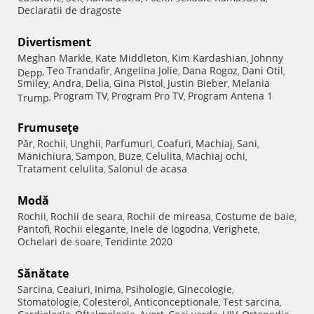
Declaratii de dragoste
Divertisment
Meghan Markle
Kate Middleton
Kim Kardashian
Johnny
,
,
,
Teo Trandafir
Angelina Jolie
Dana Rogoz
Dani Otil
Depp
,
,
,
,
,
Smiley
Andra
Delia
Gina Pistol
Justin Bieber
Melania
,
,
,
,
,
Program TV
Program Pro TV
Program Antena 1
Trump
,
,
,
Frumuseţe
Păr
Rochii
Unghii
Parfumuri
Coafuri
Machiaj
Sani
,
,
,
,
,
,
,
Manichiura
Sampon
Buze
Celulita
Machiaj ochi
,
,
,
,
,
Tratament celulita
Salonul de acasa
,
Modă
Rochii
Rochii de seara
Rochii de mireasa
Costume de baie
,
,
,
,
Pantofi
Rochii elegante
Inele de logodna
Verighete
,
,
,
,
Ochelari de soare
Tendinte 2020
,
Sănătate
Sarcina
Ceaiuri
Inima
Psihologie
Ginecologie
,
,
,
,
,
Stomatologie
Colesterol
Anticonceptionale
Test sarcina
,
,
,
,