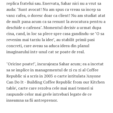
replica fratelui sau. Enervata, Sahar nici nu a vrut sa
auda: "Sunt avocat! Nu am spus ca vreau sa incep sa
vanz cafea, o doresc doar ca client! Nu am studiat atat
de mult pana acum ca sa renunt la avocatura pentru a
deschide o cafenea". Momentul decisiv a urmat dupa
cina, cand, in loc sa plece spre casa gandindu-se "O sa
revenim mai tarziu la idee", au stabilit primii pasi
concreti, care aveau sa aduca ideea din planul
imaginarului intr-unul cat se poate de real.
"Oricine poate!", incurajeaza Sahar acum; ea a incetat
sa se implice in managementul de zi cu zi al Coffee
Republic si a scris in 2003 o carte intitulata 'Anyone
Can Do It - Building Coffee Republic from our Kitchen
table', carte care rezolva cele mai mari temeri si
raspunde celor mai grele intrebari legate de ce
inseamna sa fii antreprenor.