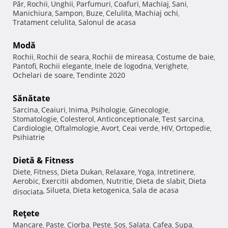
Păr
Rochii
Unghii
Parfumuri
Coafuri
Machiaj
Sani
,
,
,
,
,
,
,
Manichiura
Sampon
Buze
Celulita
Machiaj ochi
,
,
,
,
,
Tratament celulita
Salonul de acasa
,
Modă
Rochii
Rochii de seara
Rochii de mireasa
Costume de baie
,
,
,
,
Pantofi
Rochii elegante
Inele de logodna
Verighete
,
,
,
,
Ochelari de soare
Tendinte 2020
,
Sănătate
Sarcina
Ceaiuri
Inima
Psihologie
Ginecologie
,
,
,
,
,
Stomatologie
Colesterol
Anticonceptionale
Test sarcina
,
,
,
,
Cardiologie
Oftalmologie
Avort
Ceai verde
HIV
Ortopedie
,
,
,
,
,
,
Psihiatrie
Dietă & Fitness
Diete
Fitness
Dieta Dukan
Relaxare
Yoga
Intretinere
,
,
,
,
,
,
Aerobic
Exercitii abdomen
Nutritie
Dieta de slabit
Dieta
,
,
,
,
Silueta
Dieta ketogenica
Sala de acasa
disociata
,
,
,
Reţete
Mancare
Paste
Ciorba
Peste
Sos
Salata
Cafea
Supa
,
,
,
,
,
,
,
,