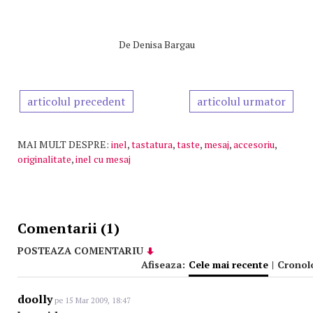
De
Denisa Bargau
articolul precedent
articolul urmator
MAI MULT DESPRE:
inel
,
tastatura
,
taste
,
mesaj
,
accesoriu
,
originalitate
,
inel cu mesaj
Comentarii (1)
POSTEAZA COMENTARIU
Afiseaza:
Cele mai recente
|
Cronol
doolly
pe 15 Mar 2009, 18:47