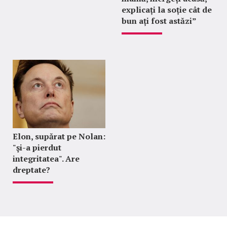
explicați la soție cât de
bun ați fost astăzi”
Elon, supărat pe Nolan:
"şi-a pierdut
integritatea". Are
dreptate?