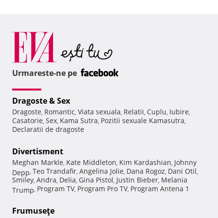
Urmareste-ne pe
Dragoste & Sex
Dragoste
Romantic
Viata sexuala
Relatii
Cuplu
Iubire
,
,
,
,
,
,
Casatorie
Sex
Kama Sutra
Pozitii sexuale Kamasutra
,
,
,
,
Declaratii de dragoste
Divertisment
Meghan Markle
Kate Middleton
Kim Kardashian
Johnny
,
,
,
Teo Trandafir
Angelina Jolie
Dana Rogoz
Dani Otil
Depp
,
,
,
,
,
Smiley
Andra
Delia
Gina Pistol
Justin Bieber
Melania
,
,
,
,
,
Program TV
Program Pro TV
Program Antena 1
Trump
,
,
,
Frumuseţe