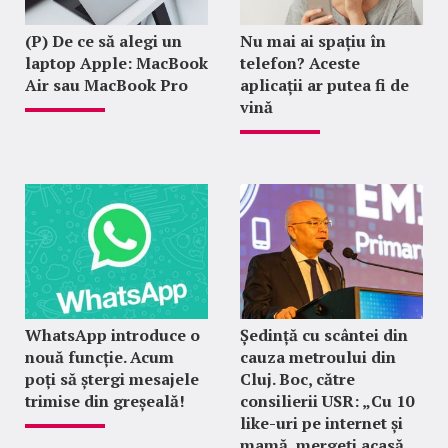
(P) De ce să alegi un
Nu mai ai spațiu în
laptop Apple: MacBook
telefon? Aceste
Air sau MacBook Pro
aplicații ar putea fi de
vină
WhatsApp introduce o
Ședință cu scântei din
nouă funcție. Acum
cauza metroului din
poți să ștergi mesajele
Cluj. Boc, către
trimise din greșeală!
consilierii USR: „Cu 10
like-uri pe internet și
mamă, mergeți acasă,