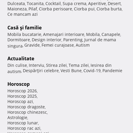
Dulceata
Tocanita
Cocktail
Supa crema
Aperitive
Desert
,
,
,
,
,
,
Maioneza
Pilaf
Ciorba perisoare
Ciorba pui
Ciorba burta
,
,
,
,
,
Ce mancam azi
Casă şi familie
Mobila bucatarie
Amenajari interioare
Mobila
Canapele
,
,
,
,
Dormitoare
Design interior
Parenting
Jurnal de mama
,
,
,
Gravide
Femei curajoase
Autism
singura
,
,
,
Actualitate
Din culise
Interviu
Stirea zilei
Tema zilei
Iesirea din
,
,
,
,
Despărţiri celebre
Vesti Bune
Covid-19
Pandemie
autism
,
,
,
,
Horoscop
Horoscop 2026
,
Horoscop 2025
,
Horoscop azi
,
Horoscop dragoste
,
Horoscop chinezesc
,
Astrologie
,
Horoscop lunar
,
Horoscop rac azi
,