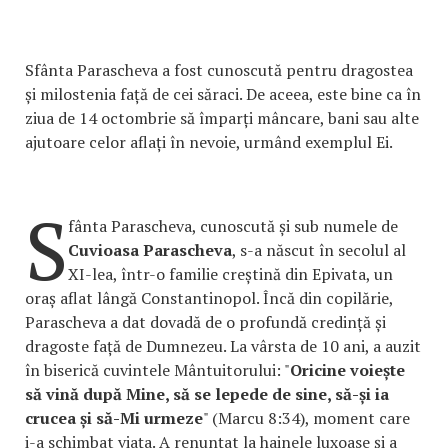
Sfânta Parascheva a fost cunoscută pentru dragostea
și milostenia față de cei săraci. De aceea, este bine ca în
ziua de 14 octombrie să împarți mâncare, bani sau alte
ajutoare celor aflați în nevoie, urmând exemplul Ei.
S
fânta Parascheva, cunoscută și sub numele de
Cuvioasa Parascheva
, s-a născut în secolul al
XI-lea, într-o familie creștină din Epivata, un
oraș aflat lângă Constantinopol. Încă din copilărie,
Parascheva a dat dovadă de o profundă credință și
dragoste față de Dumnezeu. La vârsta de 10 ani, a auzit
în biserică cuvintele Mântuitorului: "
Oricine voiește
să vină după Mine, să se lepede de sine, să-și ia
crucea și să-Mi urmeze
" (Marcu 8:34), moment care
i-a schimbat viața. A renunțat la hainele luxoase și a