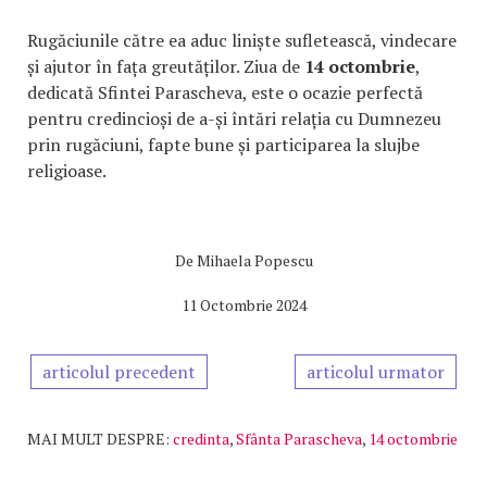
Rugăciunile către ea aduc liniște sufletească, vindecare
și ajutor în fața greutăților. Ziua de
14 octombrie
,
dedicată Sfintei Parascheva, este o ocazie perfectă
pentru credincioși de a-și întări relația cu Dumnezeu
prin rugăciuni, fapte bune și participarea la slujbe
religioase.
De
Mihaela Popescu
11 Octombrie 2024
articolul precedent
articolul urmator
MAI MULT DESPRE:
credinta
,
Sfânta Parascheva
,
14 octombrie