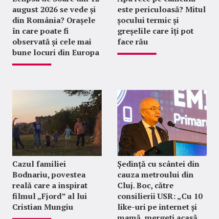
august 2026 se vede și
este periculoasă? Mitul
din România? Orașele
șocului termic și
în care poate fi
greșelile care îți pot
observată și cele mai
face rău
bune locuri din Europa
Cazul familiei
Ședință cu scântei din
Bodnariu, povestea
cauza metroului din
reală care a inspirat
Cluj. Boc, către
filmul „Fjord” al lui
consilierii USR: „Cu 10
Cristian Mungiu
like-uri pe internet și
mamă, mergeți acasă,