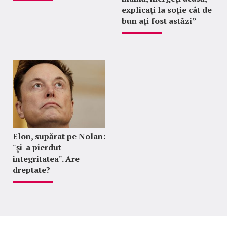
explicați la soție cât de
bun ați fost astăzi”
Elon, supărat pe Nolan:
"şi-a pierdut
integritatea". Are
dreptate?