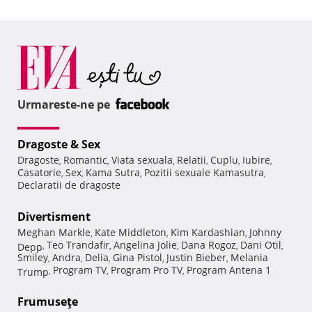
Urmareste-ne pe
Dragoste & Sex
Dragoste
Romantic
Viata sexuala
Relatii
Cuplu
Iubire
,
,
,
,
,
,
Casatorie
Sex
Kama Sutra
Pozitii sexuale Kamasutra
,
,
,
,
Declaratii de dragoste
Divertisment
Meghan Markle
Kate Middleton
Kim Kardashian
Johnny
,
,
,
Teo Trandafir
Angelina Jolie
Dana Rogoz
Dani Otil
Depp
,
,
,
,
,
Smiley
Andra
Delia
Gina Pistol
Justin Bieber
Melania
,
,
,
,
,
Program TV
Program Pro TV
Program Antena 1
Trump
,
,
,
Frumuseţe