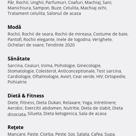
Păr
Rochii
Unghii
Parfumuri
Coafuri
Machiaj
Sani
,
,
,
,
,
,
,
Manichiura
Sampon
Buze
Celulita
Machiaj ochi
,
,
,
,
,
Tratament celulita
Salonul de acasa
,
Modă
Rochii
Rochii de seara
Rochii de mireasa
Costume de baie
,
,
,
,
Pantofi
Rochii elegante
Inele de logodna
Verighete
,
,
,
,
Ochelari de soare
Tendinte 2020
,
Sănătate
Sarcina
Ceaiuri
Inima
Psihologie
Ginecologie
,
,
,
,
,
Stomatologie
Colesterol
Anticonceptionale
Test sarcina
,
,
,
,
Cardiologie
Oftalmologie
Avort
Ceai verde
HIV
Ortopedie
,
,
,
,
,
,
Psihiatrie
Dietă & Fitness
Diete
Fitness
Dieta Dukan
Relaxare
Yoga
Intretinere
,
,
,
,
,
,
Aerobic
Exercitii abdomen
Nutritie
Dieta de slabit
Dieta
,
,
,
,
Silueta
Dieta ketogenica
Sala de acasa
disociata
,
,
,
Reţete
Mancare
Paste
Ciorba
Peste
Sos
Salata
Cafea
Supa
,
,
,
,
,
,
,
,