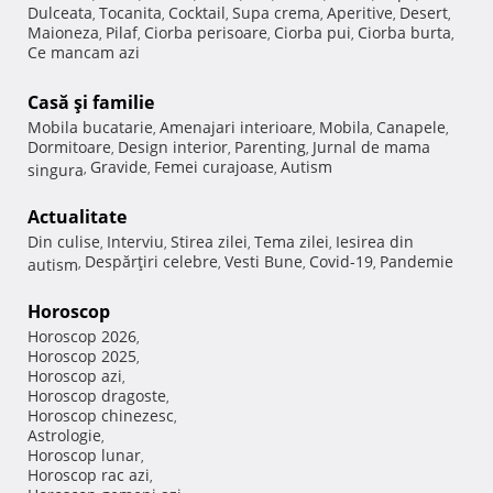
Dulceata
Tocanita
Cocktail
Supa crema
Aperitive
Desert
,
,
,
,
,
,
Maioneza
Pilaf
Ciorba perisoare
Ciorba pui
Ciorba burta
,
,
,
,
,
Ce mancam azi
Casă şi familie
Mobila bucatarie
Amenajari interioare
Mobila
Canapele
,
,
,
,
Dormitoare
Design interior
Parenting
Jurnal de mama
,
,
,
Gravide
Femei curajoase
Autism
singura
,
,
,
Actualitate
Din culise
Interviu
Stirea zilei
Tema zilei
Iesirea din
,
,
,
,
Despărţiri celebre
Vesti Bune
Covid-19
Pandemie
autism
,
,
,
,
Horoscop
Horoscop 2026
,
Horoscop 2025
,
Horoscop azi
,
Horoscop dragoste
,
Horoscop chinezesc
,
Astrologie
,
Horoscop lunar
,
Horoscop rac azi
,