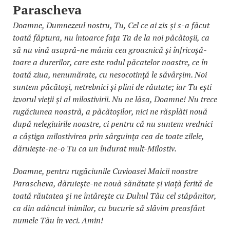
Parascheva
Doamne, Dumnezeul nostru, Tu, Cel ce ai zis și s-a făcut
toată făptura, nu întoarce fața Ta de la noi păcătoșii, ca
să nu vină asupră-ne mânia cea groaznică și înfri­co­șă­
toare a durerilor, care este rodul păcatelor noastre, ce în
toată ziua, nenumărate, cu ne­so­co­tință le săvârșim. Noi
suntem păcătoși, ne­treb­nici și plini de răutate; iar Tu ești
izvorul vieții și al milostivirii. Nu ne lăsa, Doamne! Nu trece
rugăciunea noastră, a păcătoșilor, nici ne răsplăti nouă
după nelegiuirile noastre, ci pentru că nu suntem vrednici
a câștiga mi­los­tivirea prin sârguința cea de toate zilele,
dă­ruiește-ne-o Tu ca un îndurat mult-Milostiv.
Doamne, pentru rugăciunile Cuvioasei Maicii noastre
Parascheva, dăruiește-ne nouă sănătate și viață ferită de
toată răutatea și ne întărește cu Duhul Tău cel stăpânitor,
ca din adâncul inimilor, cu bucurie să slăvim prea­sfânt
numele Tău în veci. Amin!