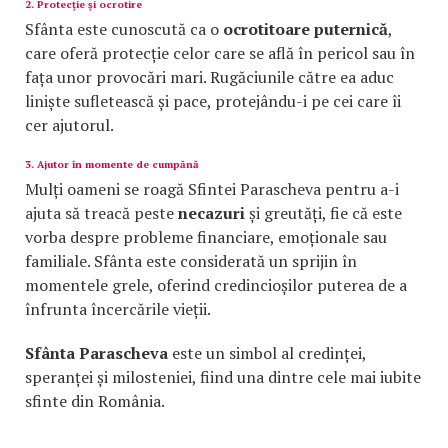
2. Protecție și ocrotire
Sfânta este cunoscută ca o
ocrotitoare puternică
,
care oferă protecție celor care se află în pericol sau în
fața unor provocări mari. Rugăciunile către ea aduc
liniște sufletească și pace, protejându-i pe cei care îi
cer ajutorul.
3. Ajutor în momente de cumpănă
Mulți oameni se roagă Sfintei Parascheva pentru a-i
ajuta să treacă peste
necazuri
și greutăți, fie că este
vorba despre probleme financiare, emoționale sau
familiale. Sfânta este considerată un sprijin în
momentele grele, oferind credincioșilor puterea de a
înfrunta încercările vieții.
Sfânta Parascheva
este un simbol al credinței,
speranței și milosteniei, fiind una dintre cele mai iubite
sfinte din România.