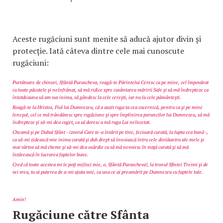
Aceste rugăciuni sunt menite să aducă ajutor divin și
protecție. Iată câteva dintre cele mai cunoscute
rugăciuni:
Purtătoare de chinuri, Sfântă Parascheva, roagă-te Părintelui Ceresc ca pe mine, cel împovărat
cu toate păcatele și neînfrânat, să mă ridice spre cuvântarea măririi Sale și să mă îndrepteze ca
întotdeauna să am sus inima, să gândesc la cele cerești, iar nu la cele pământești.
Roagă-te la Hristos, Fiul lui Dumnezeu, că a auzit ruga ta cea cucernică, pentru ca și pe mine
leneșul, cel ce mă trândăvesc spre rugăciune și spre împlinirea poruncilor lui Dumnezeu, să mă
îndrepteze și să-mi dea cuget, ca să doresc a mă ruga Lui neîncetat.
Cheamă și pe Duhul Sfânt - izvorul Care te-a întărit pe tine, fecioară curată, la lupta cea bună -,
ca să-mi zidească mie inima curată și duh drept să înnoiască întru cele dinlăuntru ale mele și
mai vârtos să mă cheme și să-mi dea osârdie ca să mă nevoiesc în viață curată și să mă
întărească în lucrarea faptelor bune.
Cred că toate acestea mi le poți mijloci mie, o, Sfântă Parascheva!, la tronul Sfintei Treimi și de
vei vrea, tu ai puterea de a-mi ajuta mie, ca una ce ai preamărit pe Dumnezeu cu faptele tale.
Amin!
Rugăciune către Sfânta