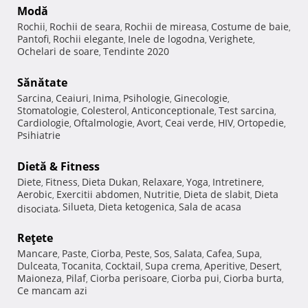
Modă
Rochii
Rochii de seara
Rochii de mireasa
Costume de baie
,
,
,
,
Pantofi
Rochii elegante
Inele de logodna
Verighete
,
,
,
,
Ochelari de soare
Tendinte 2020
,
Sănătate
Sarcina
Ceaiuri
Inima
Psihologie
Ginecologie
,
,
,
,
,
Stomatologie
Colesterol
Anticonceptionale
Test sarcina
,
,
,
,
Cardiologie
Oftalmologie
Avort
Ceai verde
HIV
Ortopedie
,
,
,
,
,
,
Psihiatrie
Dietă & Fitness
Diete
Fitness
Dieta Dukan
Relaxare
Yoga
Intretinere
,
,
,
,
,
,
Aerobic
Exercitii abdomen
Nutritie
Dieta de slabit
Dieta
,
,
,
,
Silueta
Dieta ketogenica
Sala de acasa
disociata
,
,
,
Reţete
Mancare
Paste
Ciorba
Peste
Sos
Salata
Cafea
Supa
,
,
,
,
,
,
,
,
Dulceata
Tocanita
Cocktail
Supa crema
Aperitive
Desert
,
,
,
,
,
,
Maioneza
Pilaf
Ciorba perisoare
Ciorba pui
Ciorba burta
,
,
,
,
,
Ce mancam azi