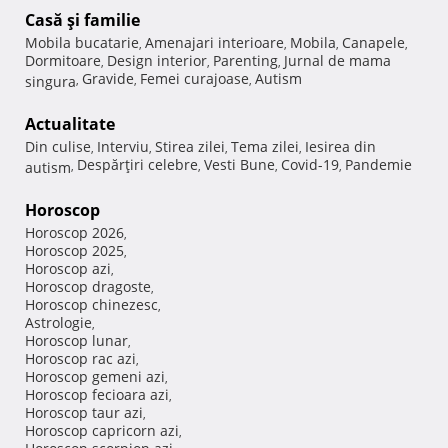
Casă şi familie
Mobila bucatarie
Amenajari interioare
Mobila
Canapele
,
,
,
,
Dormitoare
Design interior
Parenting
Jurnal de mama
,
,
,
Gravide
Femei curajoase
Autism
singura
,
,
,
Actualitate
Din culise
Interviu
Stirea zilei
Tema zilei
Iesirea din
,
,
,
,
Despărţiri celebre
Vesti Bune
Covid-19
Pandemie
autism
,
,
,
,
Horoscop
Horoscop 2026
,
Horoscop 2025
,
Horoscop azi
,
Horoscop dragoste
,
Horoscop chinezesc
,
Astrologie
,
Horoscop lunar
,
Horoscop rac azi
,
Horoscop gemeni azi
,
Horoscop fecioara azi
,
Horoscop taur azi
,
Horoscop capricorn azi
,