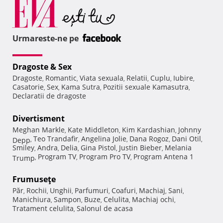
Urmareste-ne pe
Dragoste & Sex
Dragoste
Romantic
Viata sexuala
Relatii
Cuplu
Iubire
,
,
,
,
,
,
Casatorie
Sex
Kama Sutra
Pozitii sexuale Kamasutra
,
,
,
,
Declaratii de dragoste
Divertisment
Meghan Markle
Kate Middleton
Kim Kardashian
Johnny
,
,
,
Teo Trandafir
Angelina Jolie
Dana Rogoz
Dani Otil
Depp
,
,
,
,
,
Smiley
Andra
Delia
Gina Pistol
Justin Bieber
Melania
,
,
,
,
,
Program TV
Program Pro TV
Program Antena 1
Trump
,
,
,
Frumuseţe
Păr
Rochii
Unghii
Parfumuri
Coafuri
Machiaj
Sani
,
,
,
,
,
,
,
Manichiura
Sampon
Buze
Celulita
Machiaj ochi
,
,
,
,
,
Tratament celulita
Salonul de acasa
,