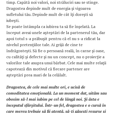
timp. Capătă noi valori, noi străluciri sau se stinge.
Dragostea depinde mult de energia şi vigoarea
sufletului tău. Depinde mult de cât îţi doreşti să
iubeşti.
Se poate întâmpla ca iubirea ta să fie înşelată. La
început aveai unele aşteptări de la partenerul tău, dar
apoi totul s-a prăbuşit pentru că el nu s-a ridicat la
nivelul pretenţiilor tale. Ai grijă de cine te
îndrăgosteşti. Să fie o persoană reală, în carne şi oase,
cu calităţi şi defecte şi nu un concept, nu o proiecţie a
valorilor tale asupra unui bărbat. Cele mai multe relaţii
capotează din motivul că fiecare partener are
aşteptări prea mari de la celălalt.
Dragostea, de cele mai multe ori, e ucisă de
comoditatea emoţională. La un moment dat, uităm sau
obosim să-l mai iubim pe cel de lângă noi. Şi ăsta e
începutul sfârşitului. Într-un fel, dragostea e o cursă în
care mereu trebuie să fii atentă, să-ţi găseşti resurse şi