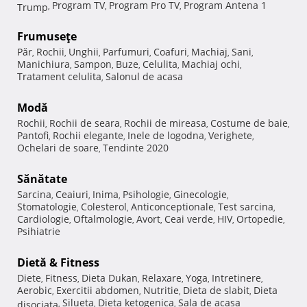
Program TV
Program Pro TV
Program Antena 1
Trump
,
,
,
Frumuseţe
Păr
Rochii
Unghii
Parfumuri
Coafuri
Machiaj
Sani
,
,
,
,
,
,
,
Manichiura
Sampon
Buze
Celulita
Machiaj ochi
,
,
,
,
,
Tratament celulita
Salonul de acasa
,
Modă
Rochii
Rochii de seara
Rochii de mireasa
Costume de baie
,
,
,
,
Pantofi
Rochii elegante
Inele de logodna
Verighete
,
,
,
,
Ochelari de soare
Tendinte 2020
,
Sănătate
Sarcina
Ceaiuri
Inima
Psihologie
Ginecologie
,
,
,
,
,
Stomatologie
Colesterol
Anticonceptionale
Test sarcina
,
,
,
,
Cardiologie
Oftalmologie
Avort
Ceai verde
HIV
Ortopedie
,
,
,
,
,
,
Psihiatrie
Dietă & Fitness
Diete
Fitness
Dieta Dukan
Relaxare
Yoga
Intretinere
,
,
,
,
,
,
Aerobic
Exercitii abdomen
Nutritie
Dieta de slabit
Dieta
,
,
,
,
Silueta
Dieta ketogenica
Sala de acasa
disociata
,
,
,