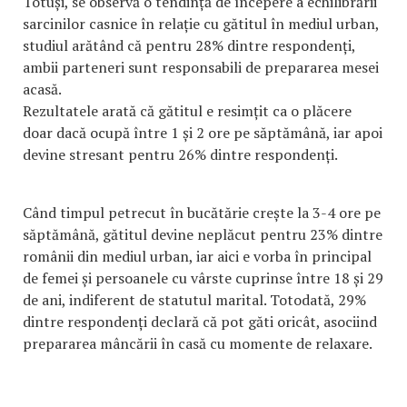
Totuși, se observă o tendință de începere a echilibrării
sarcinilor casnice în relație cu gătitul în mediul urban,
studiul arătând că pentru 28% dintre respondenți,
ambii parteneri sunt responsabili de prepararea mesei
acasă.
Rezultatele arată că gătitul e resimțit ca o plăcere
doar dacă ocupă între 1 și 2 ore pe săptămână, iar apoi
devine stresant pentru 26% dintre respondenți.
Când timpul petrecut în bucătărie crește la 3-4 ore pe
săptămână, gătitul devine neplăcut pentru 23% dintre
românii din mediul urban, iar aici e vorba în principal
de femei și persoanele cu vârste cuprinse între 18 și 29
de ani, indiferent de statutul marital. Totodată, 29%
dintre respondenți declară că pot găti oricât, asociind
prepararea mâncării în casă cu momente de relaxare.