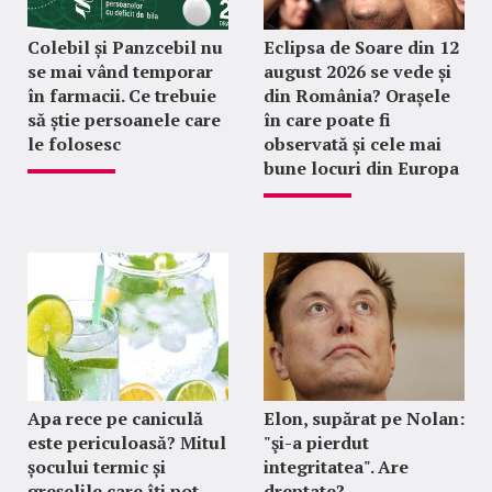
Colebil și Panzcebil nu
Eclipsa de Soare din 12
se mai vând temporar
august 2026 se vede și
în farmacii. Ce trebuie
din România? Orașele
să știe persoanele care
în care poate fi
le folosesc
observată și cele mai
bune locuri din Europa
Apa rece pe caniculă
Elon, supărat pe Nolan:
este periculoasă? Mitul
"şi-a pierdut
șocului termic și
integritatea". Are
greșelile care îți pot
dreptate?