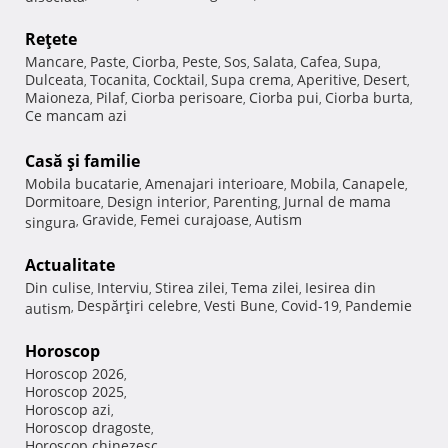
Reţete
Mancare
Paste
Ciorba
Peste
Sos
Salata
Cafea
Supa
,
,
,
,
,
,
,
,
Dulceata
Tocanita
Cocktail
Supa crema
Aperitive
Desert
,
,
,
,
,
,
Maioneza
Pilaf
Ciorba perisoare
Ciorba pui
Ciorba burta
,
,
,
,
,
Ce mancam azi
Casă şi familie
Mobila bucatarie
Amenajari interioare
Mobila
Canapele
,
,
,
,
Dormitoare
Design interior
Parenting
Jurnal de mama
,
,
,
Gravide
Femei curajoase
Autism
singura
,
,
,
Actualitate
Din culise
Interviu
Stirea zilei
Tema zilei
Iesirea din
,
,
,
,
Despărţiri celebre
Vesti Bune
Covid-19
Pandemie
autism
,
,
,
,
Horoscop
Horoscop 2026
,
Horoscop 2025
,
Horoscop azi
,
Horoscop dragoste
,
Horoscop chinezesc
,