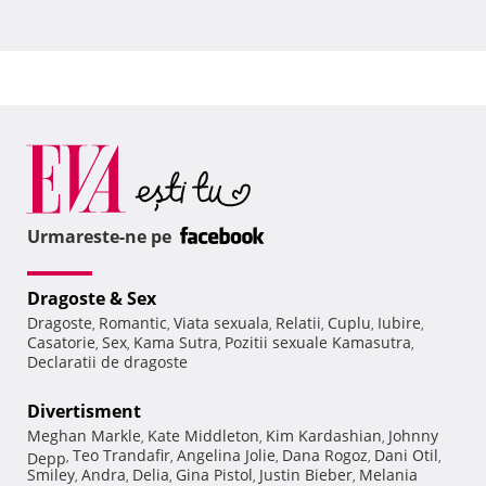
Urmareste-ne pe
Dragoste & Sex
Dragoste
Romantic
Viata sexuala
Relatii
Cuplu
Iubire
,
,
,
,
,
,
Casatorie
Sex
Kama Sutra
Pozitii sexuale Kamasutra
,
,
,
,
Declaratii de dragoste
Divertisment
Meghan Markle
Kate Middleton
Kim Kardashian
Johnny
,
,
,
Teo Trandafir
Angelina Jolie
Dana Rogoz
Dani Otil
Depp
,
,
,
,
,
Smiley
Andra
Delia
Gina Pistol
Justin Bieber
Melania
,
,
,
,
,