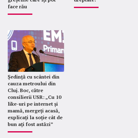
face rău
Ședință cu scântei din
cauza metroului din
Cluj. Boc, către
consilierii USR: „Cu 10
like-uri pe internet și
mamă, mergeți acasă,
explicați la soție cât de
bun ați fost astăzi”