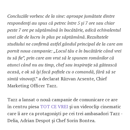
Concluziile vorbesc de la sine: aproape jumătate dintre
respondenți au spus că petrec între 5 și 7 ore sau chiar
peste 7 ore pe săptămână în bucătărie, adică echivalentul
unei zile de lucru în plus pe săptămână. Rezultatele
studiului ne confirmă astfel gândul principal de la care am
pornit noua campanie: „Locul tău e în bucătărie când vrei
tu să fie”, prin care am vrut să le spunem românilor că
atunci când nu au timp, chef sau inspirație să gătească
acasă, e ok să își facă poftele cu o comandă, fără să se
simtă vinovați
.” a declarat Răzvan Acsente, Chief
Marketing Officer Tazz.
Tazz a lansat o nouă campanie de comunicare ce are
în centru piesa
TOT CE VREI
și un videoclip cinematic
care îi are ca protagoniști pe cei trei ambasadori Tazz -
Delia, Adrian Despot și Chef Sorin Bontea.