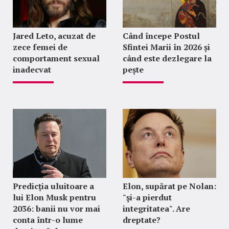
Jared Leto, acuzat de
Când începe Postul
zece femei de
Sfintei Marii în 2026 și
comportament sexual
când este dezlegare la
inadecvat
pește
Predicția uluitoare a
Elon, supărat pe Nolan:
lui Elon Musk pentru
"şi-a pierdut
2036: banii nu vor mai
integritatea". Are
conta într-o lume
dreptate?