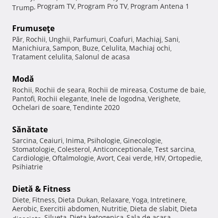
Program TV
Program Pro TV
Program Antena 1
Trump
,
,
,
Frumuseţe
Păr
Rochii
Unghii
Parfumuri
Coafuri
Machiaj
Sani
,
,
,
,
,
,
,
Manichiura
Sampon
Buze
Celulita
Machiaj ochi
,
,
,
,
,
Tratament celulita
Salonul de acasa
,
Modă
Rochii
Rochii de seara
Rochii de mireasa
Costume de baie
,
,
,
,
Pantofi
Rochii elegante
Inele de logodna
Verighete
,
,
,
,
Ochelari de soare
Tendinte 2020
,
Sănătate
Sarcina
Ceaiuri
Inima
Psihologie
Ginecologie
,
,
,
,
,
Stomatologie
Colesterol
Anticonceptionale
Test sarcina
,
,
,
,
Cardiologie
Oftalmologie
Avort
Ceai verde
HIV
Ortopedie
,
,
,
,
,
,
Psihiatrie
Dietă & Fitness
Diete
Fitness
Dieta Dukan
Relaxare
Yoga
Intretinere
,
,
,
,
,
,
Aerobic
Exercitii abdomen
Nutritie
Dieta de slabit
Dieta
,
,
,
,
Silueta
Dieta ketogenica
Sala de acasa
disociata
,
,
,