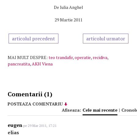
De
Iulia Anghel
29 Martie 2011
articolul precedent
articolul urmator
MAI MULT DESPRE:
teo trandafir
,
operatie
,
recidiva
,
pancreatita
,
AKH Viena
Comentarii (1)
POSTEAZA COMENTARIU
Afiseaza:
Cele mai recente
|
Cronol
eugen
pe 29 Mar 2011, 17:21
elias