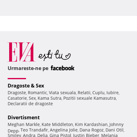
Urmareste-ne pe
Dragoste & Sex
Dragoste
Romantic
Viata sexuala
Relatii
Cuplu
Iubire
,
,
,
,
,
,
Casatorie
Sex
Kama Sutra
Pozitii sexuale Kamasutra
,
,
,
,
Declaratii de dragoste
Divertisment
Meghan Markle
Kate Middleton
Kim Kardashian
Johnny
,
,
,
Teo Trandafir
Angelina Jolie
Dana Rogoz
Dani Otil
Depp
,
,
,
,
,
Smiley
Andra
Delia
Gina Pistol
Justin Bieber
Melania
,
,
,
,
,