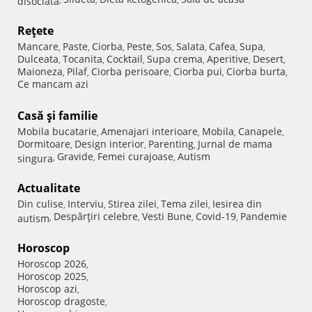
Reţete
Mancare
Paste
Ciorba
Peste
Sos
Salata
Cafea
Supa
,
,
,
,
,
,
,
,
Dulceata
Tocanita
Cocktail
Supa crema
Aperitive
Desert
,
,
,
,
,
,
Maioneza
Pilaf
Ciorba perisoare
Ciorba pui
Ciorba burta
,
,
,
,
,
Ce mancam azi
Casă şi familie
Mobila bucatarie
Amenajari interioare
Mobila
Canapele
,
,
,
,
Dormitoare
Design interior
Parenting
Jurnal de mama
,
,
,
Gravide
Femei curajoase
Autism
singura
,
,
,
Actualitate
Din culise
Interviu
Stirea zilei
Tema zilei
Iesirea din
,
,
,
,
Despărţiri celebre
Vesti Bune
Covid-19
Pandemie
autism
,
,
,
,
Horoscop
Horoscop 2026
,
Horoscop 2025
,
Horoscop azi
,
Horoscop dragoste
,