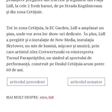
Lidl, la cele 2 fresh baruri, de pe Strada Kogălniceanu
și din zona Cetățuie.
Tot în zona Cetățuia, la EC Garden, Lidl a amplasat un
pian, unde vor avea loc show-uri dedicate. În plus, Lidl
a pregătit și o instalație de New Media, instalația
Skytower, un mix de lumină, mișcare și muzică, prin
care artistul Alex Czetwertynski va reinterpreta
Turnul Parașutiștilor, un simbol al sportului de
performanță, construit pe Dealul Cetățuia acum peste
60 de ani.
articolul precedent
articolul urmator
MAI MULT DESPRE:
stire
,
lidl