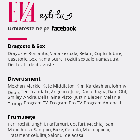
Urmareste-ne pe
Dragoste & Sex
Dragoste
Romantic
Viata sexuala
Relatii
Cuplu
Iubire
,
,
,
,
,
,
Casatorie
Sex
Kama Sutra
Pozitii sexuale Kamasutra
,
,
,
,
Declaratii de dragoste
Divertisment
Meghan Markle
Kate Middleton
Kim Kardashian
Johnny
,
,
,
Teo Trandafir
Angelina Jolie
Dana Rogoz
Dani Otil
Depp
,
,
,
,
,
Smiley
Andra
Delia
Gina Pistol
Justin Bieber
Melania
,
,
,
,
,
Program TV
Program Pro TV
Program Antena 1
Trump
,
,
,
Frumuseţe
Păr
Rochii
Unghii
Parfumuri
Coafuri
Machiaj
Sani
,
,
,
,
,
,
,
Manichiura
Sampon
Buze
Celulita
Machiaj ochi
,
,
,
,
,
Tratament celulita
Salonul de acasa
,