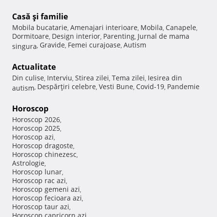
Casă şi familie
Mobila bucatarie
Amenajari interioare
Mobila
Canapele
,
,
,
,
Dormitoare
Design interior
Parenting
Jurnal de mama
,
,
,
Gravide
Femei curajoase
Autism
singura
,
,
,
Actualitate
Din culise
Interviu
Stirea zilei
Tema zilei
Iesirea din
,
,
,
,
Despărţiri celebre
Vesti Bune
Covid-19
Pandemie
autism
,
,
,
,
Horoscop
Horoscop 2026
,
Horoscop 2025
,
Horoscop azi
,
Horoscop dragoste
,
Horoscop chinezesc
,
Astrologie
,
Horoscop lunar
,
Horoscop rac azi
,
Horoscop gemeni azi
,
Horoscop fecioara azi
,
Horoscop taur azi
,
Horoscop capricorn azi
,