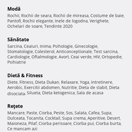
Modă
Rochii
Rochii de seara
Rochii de mireasa
Costume de baie
,
,
,
,
Pantofi
Rochii elegante
Inele de logodna
Verighete
,
,
,
,
Ochelari de soare
Tendinte 2020
,
Sănătate
Sarcina
Ceaiuri
Inima
Psihologie
Ginecologie
,
,
,
,
,
Stomatologie
Colesterol
Anticonceptionale
Test sarcina
,
,
,
,
Cardiologie
Oftalmologie
Avort
Ceai verde
HIV
Ortopedie
,
,
,
,
,
,
Psihiatrie
Dietă & Fitness
Diete
Fitness
Dieta Dukan
Relaxare
Yoga
Intretinere
,
,
,
,
,
,
Aerobic
Exercitii abdomen
Nutritie
Dieta de slabit
Dieta
,
,
,
,
Silueta
Dieta ketogenica
Sala de acasa
disociata
,
,
,
Reţete
Mancare
Paste
Ciorba
Peste
Sos
Salata
Cafea
Supa
,
,
,
,
,
,
,
,
Dulceata
Tocanita
Cocktail
Supa crema
Aperitive
Desert
,
,
,
,
,
,
Maioneza
Pilaf
Ciorba perisoare
Ciorba pui
Ciorba burta
,
,
,
,
,
Ce mancam azi