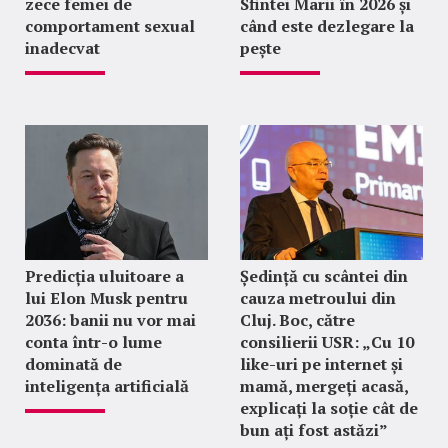
zece femei de
Sfintei Marii în 2026 și
comportament sexual
când este dezlegare la
inadecvat
pește
Predicția uluitoare a
Ședință cu scântei din
lui Elon Musk pentru
cauza metroului din
2036: banii nu vor mai
Cluj. Boc, către
conta într-o lume
consilierii USR: „Cu 10
dominată de
like-uri pe internet și
inteligența artificială
mamă, mergeți acasă,
explicați la soție cât de
bun ați fost astăzi”