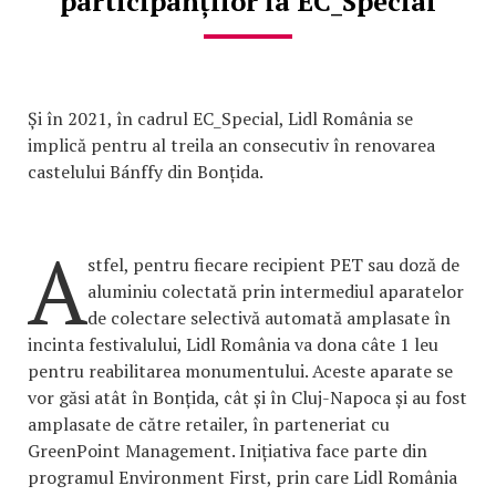
participanților la EC_Special
Și în 2021, în cadrul EC_Special, Lidl România se
implică pentru al treila an consecutiv în renovarea
castelului Bánffy din Bonțida.
A
stfel, pentru fiecare recipient PET sau doză de
aluminiu colectată prin intermediul aparatelor
de colectare selectivă automată amplasate în
incinta festivalului, Lidl România va dona câte 1 leu
pentru reabilitarea monumentului. Aceste aparate se
vor găsi atât în Bonțida, cât și în Cluj-Napoca și au fost
amplasate de către retailer, în parteneriat cu
GreenPoint Management. Inițiativa face parte din
programul Environment First, prin care Lidl România