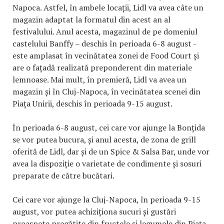
Napoca. Astfel, în ambele locații, Lidl va avea câte un
magazin adaptat la formatul din acest an al
festivalului. Anul acesta, magazinul de pe domeniul
castelului Banffy – deschis în perioada 6-8 august -
este amplasat în vecinătatea zonei de Food Court și
are o fațadă realizată preponderent din materiale
lemnoase. Mai mult, în premieră, Lidl va avea un
magazin și în Cluj-Napoca, în vecinătatea scenei din
Piața Unirii, deschis în perioada 9-15 august.
În perioada 6-8 august, cei care vor ajunge la Bonțida
se vor putea bucura, și anul acesta, de zona de grill
oferită de Lidl, dar și de un Spice & Salsa Bar, unde vor
avea la dispoziție o varietate de condimente și sosuri
preparate de către bucătari.
Cei care vor ajunge la Cluj-Napoca, în perioada 9-15
august, vor putea achiziționa sucuri și gustări
proaspete pregătite din fructele și legumele din Piața