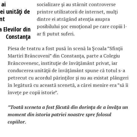
 ai
socializare şi au stârnit controverse
ei unităţi de
printre utilizatorii de internet, mulţi
nt
dintre ei atrăgând atenţia asupra
posibilului şoc emoţional pe care copiii l-
a Elevilor din
ar fi putut suferi.
Constanţa
Piesa de teatru a fost pusă în scenă la Şcoala ”Sfinţii
Martiri Brâncoveni” din Constanţa, parte a Colegiu
Brâncovenesc, instituţie de învăţământ privat, iar
conducerea unităţii de învăţământ spune că totul s-a
petrecut cu acordul părinţilor şi nu au existat plângeri
în legătură cu această scenetă, a cărei menire era ”să îi
înveţe pe copii istorie”.
”Toată sceneta a fost făcută din dorinţa de a învăţa un
moment din istoria patriei noastre spre folosul
copiilor.