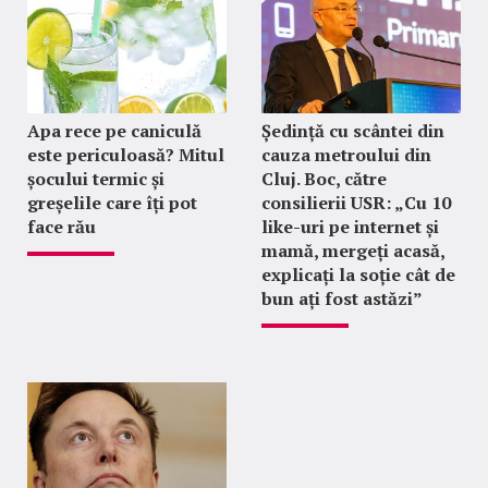
Apa rece pe caniculă
Ședință cu scântei din
este periculoasă? Mitul
cauza metroului din
șocului termic și
Cluj. Boc, către
greșelile care îți pot
consilierii USR: „Cu 10
face rău
like-uri pe internet și
mamă, mergeți acasă,
explicați la soție cât de
bun ați fost astăzi”