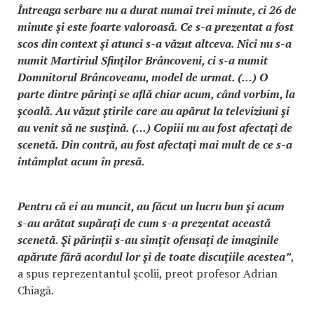
Întreaga serbare nu a durat numai trei minute, ci 26 de
minute şi este foarte valoroasă. Ce s-a prezentat a fost
scos din context şi atunci s-a văzut altceva. Nici nu s-a
numit Martiriul Sfinţilor Brâncoveni, ci s-a numit
Domnitorul Brâncoveanu, model de urmat. (...) O
parte dintre părinţi se află chiar acum, când vorbim, la
şcoală. Au văzut ştirile care au apărut la televiziuni şi
au venit să ne susţină. (...) Copiii nu au fost afectaţi de
scenetă. Din contră, au fost afectaţi mai mult de ce s-a
întâmplat acum în presă.
Pentru că ei au muncit, au făcut un lucru bun şi acum
s-au arătat supăraţi de cum s-a prezentat această
scenetă. Şi părinţii s-au simţit ofensaţi de imaginile
apărute fără acordul lor şi de toate discuţiile acestea”
,
a spus reprezentantul şcolii, preot profesor Adrian
Chiagă.