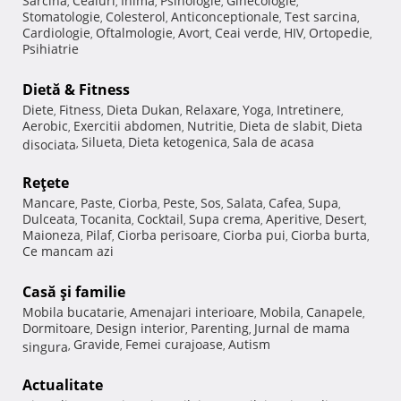
Sarcina
Ceaiuri
Inima
Psihologie
Ginecologie
,
,
,
,
,
Stomatologie
Colesterol
Anticonceptionale
Test sarcina
,
,
,
,
Cardiologie
Oftalmologie
Avort
Ceai verde
HIV
Ortopedie
,
,
,
,
,
,
Psihiatrie
Dietă & Fitness
Diete
Fitness
Dieta Dukan
Relaxare
Yoga
Intretinere
,
,
,
,
,
,
Aerobic
Exercitii abdomen
Nutritie
Dieta de slabit
Dieta
,
,
,
,
Silueta
Dieta ketogenica
Sala de acasa
disociata
,
,
,
Reţete
Mancare
Paste
Ciorba
Peste
Sos
Salata
Cafea
Supa
,
,
,
,
,
,
,
,
Dulceata
Tocanita
Cocktail
Supa crema
Aperitive
Desert
,
,
,
,
,
,
Maioneza
Pilaf
Ciorba perisoare
Ciorba pui
Ciorba burta
,
,
,
,
,
Ce mancam azi
Casă şi familie
Mobila bucatarie
Amenajari interioare
Mobila
Canapele
,
,
,
,
Dormitoare
Design interior
Parenting
Jurnal de mama
,
,
,
Gravide
Femei curajoase
Autism
singura
,
,
,
Actualitate