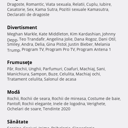
Dragoste
Romantic
Viata sexuala
Relatii
Cuplu
Iubire
,
,
,
,
,
,
Casatorie
Sex
Kama Sutra
Pozitii sexuale Kamasutra
,
,
,
,
Declaratii de dragoste
Divertisment
Meghan Markle
Kate Middleton
Kim Kardashian
Johnny
,
,
,
Teo Trandafir
Angelina Jolie
Dana Rogoz
Dani Otil
Depp
,
,
,
,
,
Smiley
Andra
Delia
Gina Pistol
Justin Bieber
Melania
,
,
,
,
,
Program TV
Program Pro TV
Program Antena 1
Trump
,
,
,
Frumuseţe
Păr
Rochii
Unghii
Parfumuri
Coafuri
Machiaj
Sani
,
,
,
,
,
,
,
Manichiura
Sampon
Buze
Celulita
Machiaj ochi
,
,
,
,
,
Tratament celulita
Salonul de acasa
,
Modă
Rochii
Rochii de seara
Rochii de mireasa
Costume de baie
,
,
,
,
Pantofi
Rochii elegante
Inele de logodna
Verighete
,
,
,
,
Ochelari de soare
Tendinte 2020
,
Sănătate