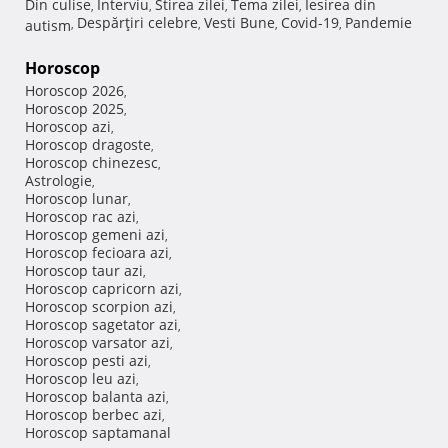
Din culise
Interviu
Stirea zilei
Tema zilei
Iesirea din
,
,
,
,
Despărţiri celebre
Vesti Bune
Covid-19
Pandemie
autism
,
,
,
,
Horoscop
Horoscop 2026
,
Horoscop 2025
,
Horoscop azi
,
Horoscop dragoste
,
Horoscop chinezesc
,
Astrologie
,
Horoscop lunar
,
Horoscop rac azi
,
Horoscop gemeni azi
,
Horoscop fecioara azi
,
Horoscop taur azi
,
Horoscop capricorn azi
,
Horoscop scorpion azi
,
Horoscop sagetator azi
,
Horoscop varsator azi
,
Horoscop pesti azi
,
Horoscop leu azi
,
Horoscop balanta azi
,
Horoscop berbec azi
,
Horoscop saptamanal