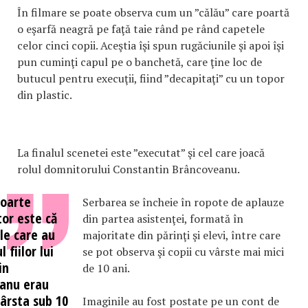
În filmare se poate observa cum un ”călău” care poartă
o eşarfă neagră pe faţă taie rând pe rând capetele
celor cinci copii. Aceştia îşi spun rugăciunile şi apoi îşi
pun cuminţi capul pe o banchetă, care ţine loc de
butucul pentru execuţii, fiind ”decapitaţi” cu un topor
din plastic.
La finalul scenetei este ”executat” şi cel care joacă
rolul domnitorului Constantin Brâncoveanu.
foarte
Serbarea se încheie în ropote de aplauze
tor este că
din partea asistenţei, formată în
le care au
majoritate din părinţi şi elevi, între care
l fiilor lui
se pot observa şi copii cu vârste mai mici
in
de 10 ani.
anu erau
vârsta sub 10
Imaginile au fost postate pe un cont de