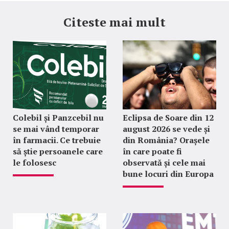
Citeste mai mult
Colebil și Panzcebil nu
Eclipsa de Soare din 12
se mai vând temporar
august 2026 se vede și
în farmacii. Ce trebuie
din România? Orașele
să știe persoanele care
în care poate fi
le folosesc
observată și cele mai
bune locuri din Europa