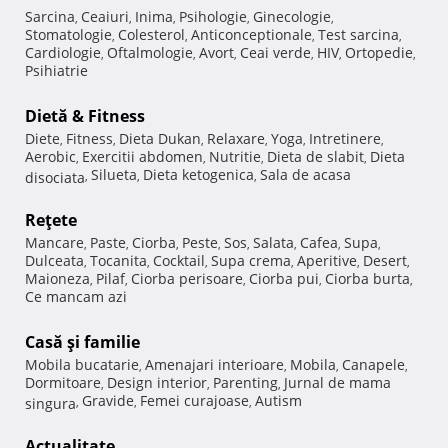
Sarcina
Ceaiuri
Inima
Psihologie
Ginecologie
,
,
,
,
,
Stomatologie
Colesterol
Anticonceptionale
Test sarcina
,
,
,
,
Cardiologie
Oftalmologie
Avort
Ceai verde
HIV
Ortopedie
,
,
,
,
,
,
Psihiatrie
Dietă & Fitness
Diete
Fitness
Dieta Dukan
Relaxare
Yoga
Intretinere
,
,
,
,
,
,
Aerobic
Exercitii abdomen
Nutritie
Dieta de slabit
Dieta
,
,
,
,
Silueta
Dieta ketogenica
Sala de acasa
disociata
,
,
,
Reţete
Mancare
Paste
Ciorba
Peste
Sos
Salata
Cafea
Supa
,
,
,
,
,
,
,
,
Dulceata
Tocanita
Cocktail
Supa crema
Aperitive
Desert
,
,
,
,
,
,
Maioneza
Pilaf
Ciorba perisoare
Ciorba pui
Ciorba burta
,
,
,
,
,
Ce mancam azi
Casă şi familie
Mobila bucatarie
Amenajari interioare
Mobila
Canapele
,
,
,
,
Dormitoare
Design interior
Parenting
Jurnal de mama
,
,
,
Gravide
Femei curajoase
Autism
singura
,
,
,
Actualitate