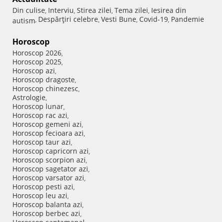
Din culise
Interviu
Stirea zilei
Tema zilei
Iesirea din
,
,
,
,
Despărţiri celebre
Vesti Bune
Covid-19
Pandemie
autism
,
,
,
,
Horoscop
Horoscop 2026
,
Horoscop 2025
,
Horoscop azi
,
Horoscop dragoste
,
Horoscop chinezesc
,
Astrologie
,
Horoscop lunar
,
Horoscop rac azi
,
Horoscop gemeni azi
,
Horoscop fecioara azi
,
Horoscop taur azi
,
Horoscop capricorn azi
,
Horoscop scorpion azi
,
Horoscop sagetator azi
,
Horoscop varsator azi
,
Horoscop pesti azi
,
Horoscop leu azi
,
Horoscop balanta azi
,
Horoscop berbec azi
,