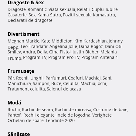
Dragoste & Sex
Dragoste
Romantic
Viata sexuala
Relatii
Cuplu
Iubire
,
,
,
,
,
,
Casatorie
Sex
Kama Sutra
Pozitii sexuale Kamasutra
,
,
,
,
Declaratii de dragoste
Divertisment
Meghan Markle
Kate Middleton
Kim Kardashian
Johnny
,
,
,
Teo Trandafir
Angelina Jolie
Dana Rogoz
Dani Otil
Depp
,
,
,
,
,
Smiley
Andra
Delia
Gina Pistol
Justin Bieber
Melania
,
,
,
,
,
Program TV
Program Pro TV
Program Antena 1
Trump
,
,
,
Frumuseţe
Păr
Rochii
Unghii
Parfumuri
Coafuri
Machiaj
Sani
,
,
,
,
,
,
,
Manichiura
Sampon
Buze
Celulita
Machiaj ochi
,
,
,
,
,
Tratament celulita
Salonul de acasa
,
Modă
Rochii
Rochii de seara
Rochii de mireasa
Costume de baie
,
,
,
,
Pantofi
Rochii elegante
Inele de logodna
Verighete
,
,
,
,
Ochelari de soare
Tendinte 2020
,
Sănătate