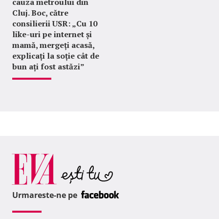
cauza metroului din
Cluj. Boc, către
consilierii USR: „Cu 10
like-uri pe internet și
mamă, mergeți acasă,
explicați la soție cât de
bun ați fost astăzi”
Urmareste-ne pe