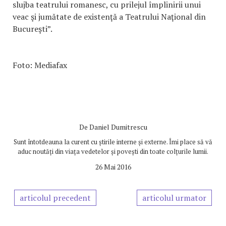
slujba teatrului romanesc, cu prilejul împlinirii unui
veac şi jumătate de existenţă a Teatrului Naţional din
Bucureşti”.
Foto: Mediafax
De
Daniel Dumitrescu
Sunt întotdeauna la curent cu știrile interne și externe. Îmi place să vă
aduc noutăți din viața vedetelor și povești din toate colțurile lumii.
26 Mai 2016
articolul precedent
articolul urmator