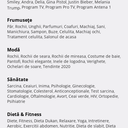
Smiley
Andra
Delia
Gina Pistol
Justin Bieber
Melania
,
,
,
,
,
Program TV
Program Pro TV
Program Antena 1
Trump
,
,
,
Frumuseţe
Păr
Rochii
Unghii
Parfumuri
Coafuri
Machiaj
Sani
,
,
,
,
,
,
,
Manichiura
Sampon
Buze
Celulita
Machiaj ochi
,
,
,
,
,
Tratament celulita
Salonul de acasa
,
Modă
Rochii
Rochii de seara
Rochii de mireasa
Costume de baie
,
,
,
,
Pantofi
Rochii elegante
Inele de logodna
Verighete
,
,
,
,
Ochelari de soare
Tendinte 2020
,
Sănătate
Sarcina
Ceaiuri
Inima
Psihologie
Ginecologie
,
,
,
,
,
Stomatologie
Colesterol
Anticonceptionale
Test sarcina
,
,
,
,
Cardiologie
Oftalmologie
Avort
Ceai verde
HIV
Ortopedie
,
,
,
,
,
,
Psihiatrie
Dietă & Fitness
Diete
Fitness
Dieta Dukan
Relaxare
Yoga
Intretinere
,
,
,
,
,
,
Aerobic
Exercitii abdomen
Nutritie
Dieta de slabit
Dieta
,
,
,
,