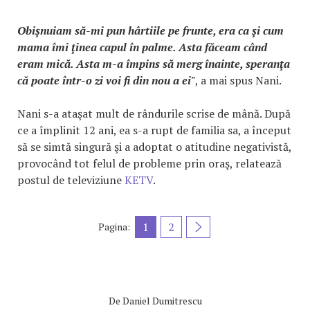
Obişnuiam să-mi pun hârtiile pe frunte, era ca şi cum
mama îmi ţinea capul în palme. Asta făceam când
eram mică. Asta m-a împins să merg înainte, speranţa
că poate într-o zi voi fi din nou a ei"
, a mai spus Nani.
Nani s-a ataşat mult de rândurile scrise de mână. După
ce a împlinit 12 ani, ea s-a rupt de familia sa, a început
să se simtă singură şi a adoptat o atitudine negativistă,
provocând tot felul de probleme prin oraş, relatează
postul de televiziune
KETV
.
1
2
Pagina:
De
Daniel Dumitrescu