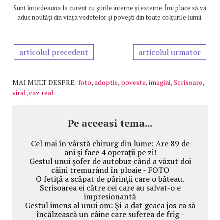
Sunt întotdeauna la curent cu știrile interne și externe. Îmi place să vă
aduc noutăți din viața vedetelor și povești din toate colțurile lumii.
articolul precedent
articolul urmator
MAI MULT DESPRE:
foto
,
adoptie
,
poveste
,
imagini
,
Scrisoare
,
viral
,
caz real
Pe aceeasi tema...
Cel mai în vârstă chirurg din lume: Are 89 de
ani şi face 4 operaţii pe zi!
Gestul unui şofer de autobuz când a văzut doi
câini tremurând în ploaie - FOTO
O fetiţă a scăpat de părinţii care o băteau.
Scrisoarea ei către cei care au salvat-o e
impresionantă
Gestul imens al unui om: Şi-a dat geaca jos ca să
încălzească un câine care suferea de frig -