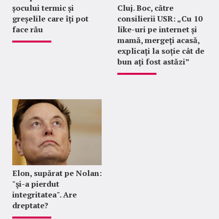
șocului termic și
Cluj. Boc, către
greșelile care îți pot
consilierii USR: „Cu 10
face rău
like-uri pe internet și
mamă, mergeți acasă,
explicați la soție cât de
bun ați fost astăzi”
Elon, supărat pe Nolan:
"şi-a pierdut
integritatea". Are
dreptate?