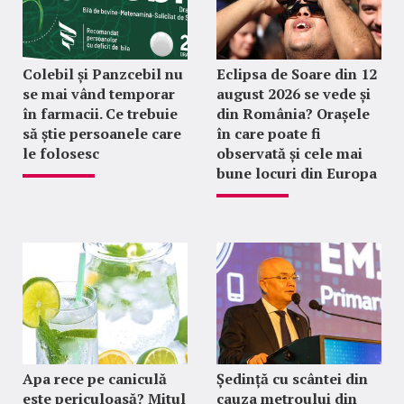
Colebil și Panzcebil nu
Eclipsa de Soare din 12
se mai vând temporar
august 2026 se vede și
în farmacii. Ce trebuie
din România? Orașele
să știe persoanele care
în care poate fi
le folosesc
observată și cele mai
bune locuri din Europa
Apa rece pe caniculă
Ședință cu scântei din
este periculoasă? Mitul
cauza metroului din