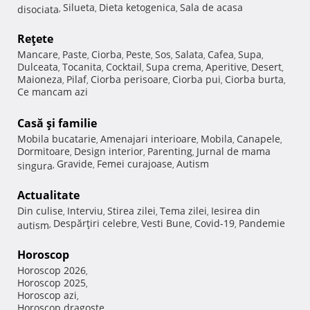
Silueta
Dieta ketogenica
Sala de acasa
disociata
,
,
,
Reţete
Mancare
Paste
Ciorba
Peste
Sos
Salata
Cafea
Supa
,
,
,
,
,
,
,
,
Dulceata
Tocanita
Cocktail
Supa crema
Aperitive
Desert
,
,
,
,
,
,
Maioneza
Pilaf
Ciorba perisoare
Ciorba pui
Ciorba burta
,
,
,
,
,
Ce mancam azi
Casă şi familie
Mobila bucatarie
Amenajari interioare
Mobila
Canapele
,
,
,
,
Dormitoare
Design interior
Parenting
Jurnal de mama
,
,
,
Gravide
Femei curajoase
Autism
singura
,
,
,
Actualitate
Din culise
Interviu
Stirea zilei
Tema zilei
Iesirea din
,
,
,
,
Despărţiri celebre
Vesti Bune
Covid-19
Pandemie
autism
,
,
,
,
Horoscop
Horoscop 2026
,
Horoscop 2025
,
Horoscop azi
,
Horoscop dragoste
,