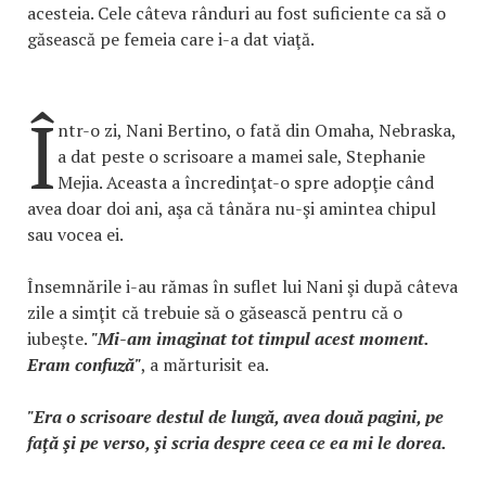
acesteia. Cele câteva rânduri au fost suficiente ca să o
găsească pe femeia care i-a dat viaţă.
Î
ntr-o zi, Nani Bertino, o fată din Omaha, Nebraska,
a dat peste o scrisoare a mamei sale, Stephanie
Mejia. Aceasta a încredinţat-o spre adopţie când
avea doar doi ani, aşa că tânăra nu-şi amintea chipul
sau vocea ei.
Însemnările i-au rămas în suflet lui Nani şi după câteva
zile a simţit că trebuie să o găsească pentru că o
iubeşte.
"Mi-am imaginat tot timpul acest moment.
Eram confuză"
, a mărturisit ea.
"Era o scrisoare destul de lungă, avea două pagini, pe
faţă şi pe verso, şi scria despre ceea ce ea mi le dorea.