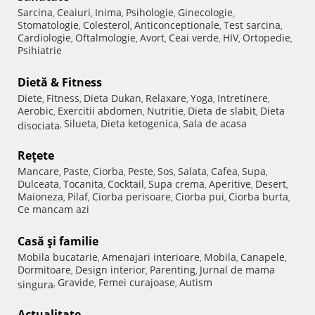
Sarcina
Ceaiuri
Inima
Psihologie
Ginecologie
,
,
,
,
,
Stomatologie
Colesterol
Anticonceptionale
Test sarcina
,
,
,
,
Cardiologie
Oftalmologie
Avort
Ceai verde
HIV
Ortopedie
,
,
,
,
,
,
Psihiatrie
Dietă & Fitness
Diete
Fitness
Dieta Dukan
Relaxare
Yoga
Intretinere
,
,
,
,
,
,
Aerobic
Exercitii abdomen
Nutritie
Dieta de slabit
Dieta
,
,
,
,
Silueta
Dieta ketogenica
Sala de acasa
disociata
,
,
,
Reţete
Mancare
Paste
Ciorba
Peste
Sos
Salata
Cafea
Supa
,
,
,
,
,
,
,
,
Dulceata
Tocanita
Cocktail
Supa crema
Aperitive
Desert
,
,
,
,
,
,
Maioneza
Pilaf
Ciorba perisoare
Ciorba pui
Ciorba burta
,
,
,
,
,
Ce mancam azi
Casă şi familie
Mobila bucatarie
Amenajari interioare
Mobila
Canapele
,
,
,
,
Dormitoare
Design interior
Parenting
Jurnal de mama
,
,
,
Gravide
Femei curajoase
Autism
singura
,
,
,
Actualitate