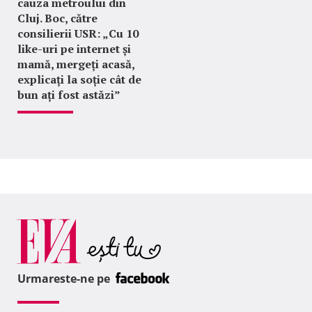
cauza metroului din
Cluj. Boc, către
consilierii USR: „Cu 10
like-uri pe internet și
mamă, mergeți acasă,
explicați la soție cât de
bun ați fost astăzi”
Urmareste-ne pe