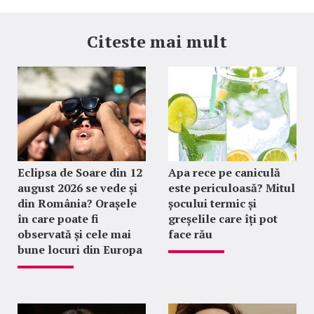
Citeste mai mult
Eclipsa de Soare din 12
Apa rece pe caniculă
august 2026 se vede și
este periculoasă? Mitul
din România? Orașele
șocului termic și
în care poate fi
greșelile care îți pot
observată și cele mai
face rău
bune locuri din Europa