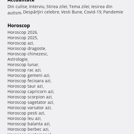
Din culise
Interviu
Stirea zilei
Tema zilei
Iesirea din
,
,
,
,
Despărţiri celebre
Vesti Bune
Covid-19
Pandemie
autism
,
,
,
,
Horoscop
Horoscop 2026
,
Horoscop 2025
,
Horoscop azi
,
Horoscop dragoste
,
Horoscop chinezesc
,
Astrologie
,
Horoscop lunar
,
Horoscop rac azi
,
Horoscop gemeni azi
,
Horoscop fecioara azi
,
Horoscop taur azi
,
Horoscop capricorn azi
,
Horoscop scorpion azi
,
Horoscop sagetator azi
,
Horoscop varsator azi
,
Horoscop pesti azi
,
Horoscop leu azi
,
Horoscop balanta azi
,
Horoscop berbec azi
,