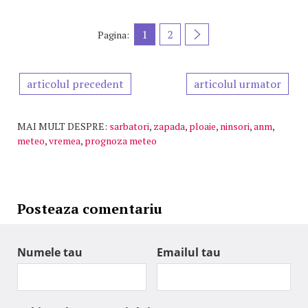
1
2
Pagina:
articolul precedent
articolul urmator
MAI MULT DESPRE:
sarbatori
,
zapada
,
ploaie
,
ninsori
,
anm
,
meteo
,
vremea
,
prognoza meteo
Posteaza comentariu
Numele tau
Emailul tau