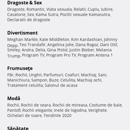
Dragoste & Sex
Dragoste
Romantic
Viata sexuala
Relatii
Cuplu
Iubire
,
,
,
,
,
,
Casatorie
Sex
Kama Sutra
Pozitii sexuale Kamasutra
,
,
,
,
Declaratii de dragoste
Divertisment
Meghan Markle
Kate Middleton
Kim Kardashian
Johnny
,
,
,
Teo Trandafir
Angelina Jolie
Dana Rogoz
Dani Otil
Depp
,
,
,
,
,
Smiley
Andra
Delia
Gina Pistol
Justin Bieber
Melania
,
,
,
,
,
Program TV
Program Pro TV
Program Antena 1
Trump
,
,
,
Frumuseţe
Păr
Rochii
Unghii
Parfumuri
Coafuri
Machiaj
Sani
,
,
,
,
,
,
,
Manichiura
Sampon
Buze
Celulita
Machiaj ochi
,
,
,
,
,
Tratament celulita
Salonul de acasa
,
Modă
Rochii
Rochii de seara
Rochii de mireasa
Costume de baie
,
,
,
,
Pantofi
Rochii elegante
Inele de logodna
Verighete
,
,
,
,
Ochelari de soare
Tendinte 2020
,
Sănătate