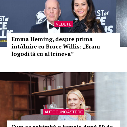
VEDETE
Emma Heming, despre prima
întâlnire cu Bruce Willis: „Eram
logodită cu altcineva”
AUTOCUNOASTERE
Cum se schimbă o femeie după 50 de