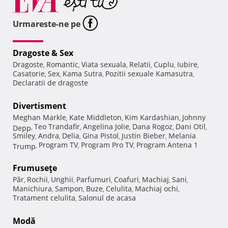
Urmareste-ne pe
Dragoste & Sex
Dragoste
Romantic
Viata sexuala
Relatii
Cuplu
Iubire
,
,
,
,
,
,
Casatorie
Sex
Kama Sutra
Pozitii sexuale Kamasutra
,
,
,
,
Declaratii de dragoste
Divertisment
Meghan Markle
Kate Middleton
Kim Kardashian
Johnny
,
,
,
Teo Trandafir
Angelina Jolie
Dana Rogoz
Dani Otil
Depp
,
,
,
,
,
Smiley
Andra
Delia
Gina Pistol
Justin Bieber
Melania
,
,
,
,
,
Program TV
Program Pro TV
Program Antena 1
Trump
,
,
,
Frumuseţe
Păr
Rochii
Unghii
Parfumuri
Coafuri
Machiaj
Sani
,
,
,
,
,
,
,
Manichiura
Sampon
Buze
Celulita
Machiaj ochi
,
,
,
,
,
Tratament celulita
Salonul de acasa
,
Modă