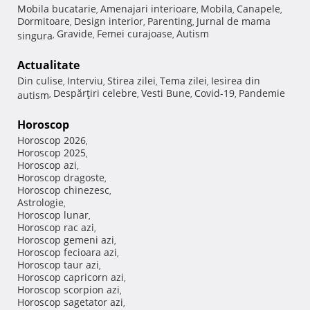
Mobila bucatarie
Amenajari interioare
Mobila
Canapele
,
,
,
,
Dormitoare
Design interior
Parenting
Jurnal de mama
,
,
,
Gravide
Femei curajoase
Autism
singura
,
,
,
Actualitate
Din culise
Interviu
Stirea zilei
Tema zilei
Iesirea din
,
,
,
,
Despărţiri celebre
Vesti Bune
Covid-19
Pandemie
autism
,
,
,
,
Horoscop
Horoscop 2026
,
Horoscop 2025
,
Horoscop azi
,
Horoscop dragoste
,
Horoscop chinezesc
,
Astrologie
,
Horoscop lunar
,
Horoscop rac azi
,
Horoscop gemeni azi
,
Horoscop fecioara azi
,
Horoscop taur azi
,
Horoscop capricorn azi
,
Horoscop scorpion azi
,
Horoscop sagetator azi
,