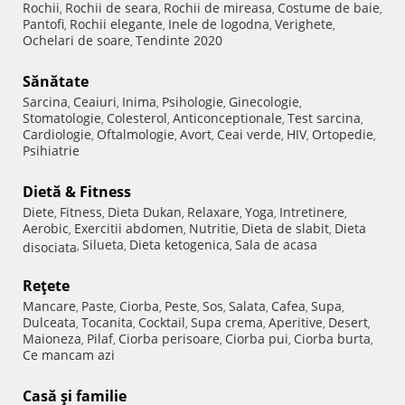
Rochii
Rochii de seara
Rochii de mireasa
Costume de baie
,
,
,
,
Pantofi
Rochii elegante
Inele de logodna
Verighete
,
,
,
,
Ochelari de soare
Tendinte 2020
,
Sănătate
Sarcina
Ceaiuri
Inima
Psihologie
Ginecologie
,
,
,
,
,
Stomatologie
Colesterol
Anticonceptionale
Test sarcina
,
,
,
,
Cardiologie
Oftalmologie
Avort
Ceai verde
HIV
Ortopedie
,
,
,
,
,
,
Psihiatrie
Dietă & Fitness
Diete
Fitness
Dieta Dukan
Relaxare
Yoga
Intretinere
,
,
,
,
,
,
Aerobic
Exercitii abdomen
Nutritie
Dieta de slabit
Dieta
,
,
,
,
Silueta
Dieta ketogenica
Sala de acasa
disociata
,
,
,
Reţete
Mancare
Paste
Ciorba
Peste
Sos
Salata
Cafea
Supa
,
,
,
,
,
,
,
,
Dulceata
Tocanita
Cocktail
Supa crema
Aperitive
Desert
,
,
,
,
,
,
Maioneza
Pilaf
Ciorba perisoare
Ciorba pui
Ciorba burta
,
,
,
,
,
Ce mancam azi
Casă şi familie