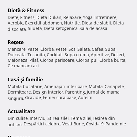
Dietă & Fitness
Diete
Fitness
Dieta Dukan
Relaxare
Yoga
Intretinere
,
,
,
,
,
,
Aerobic
Exercitii abdomen
Nutritie
Dieta de slabit
Dieta
,
,
,
,
Silueta
Dieta ketogenica
Sala de acasa
disociata
,
,
,
Reţete
Mancare
Paste
Ciorba
Peste
Sos
Salata
Cafea
Supa
,
,
,
,
,
,
,
,
Dulceata
Tocanita
Cocktail
Supa crema
Aperitive
Desert
,
,
,
,
,
,
Maioneza
Pilaf
Ciorba perisoare
Ciorba pui
Ciorba burta
,
,
,
,
,
Ce mancam azi
Casă şi familie
Mobila bucatarie
Amenajari interioare
Mobila
Canapele
,
,
,
,
Dormitoare
Design interior
Parenting
Jurnal de mama
,
,
,
Gravide
Femei curajoase
Autism
singura
,
,
,
Actualitate
Din culise
Interviu
Stirea zilei
Tema zilei
Iesirea din
,
,
,
,
Despărţiri celebre
Vesti Bune
Covid-19
Pandemie
autism
,
,
,
,