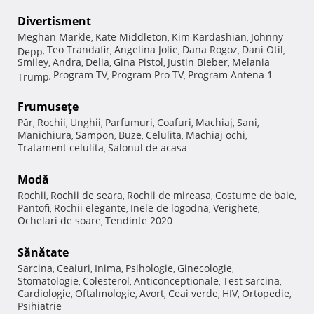
Divertisment
Meghan Markle
Kate Middleton
Kim Kardashian
Johnny
,
,
,
Teo Trandafir
Angelina Jolie
Dana Rogoz
Dani Otil
Depp
,
,
,
,
,
Smiley
Andra
Delia
Gina Pistol
Justin Bieber
Melania
,
,
,
,
,
Program TV
Program Pro TV
Program Antena 1
Trump
,
,
,
Frumuseţe
Păr
Rochii
Unghii
Parfumuri
Coafuri
Machiaj
Sani
,
,
,
,
,
,
,
Manichiura
Sampon
Buze
Celulita
Machiaj ochi
,
,
,
,
,
Tratament celulita
Salonul de acasa
,
Modă
Rochii
Rochii de seara
Rochii de mireasa
Costume de baie
,
,
,
,
Pantofi
Rochii elegante
Inele de logodna
Verighete
,
,
,
,
Ochelari de soare
Tendinte 2020
,
Sănătate
Sarcina
Ceaiuri
Inima
Psihologie
Ginecologie
,
,
,
,
,
Stomatologie
Colesterol
Anticonceptionale
Test sarcina
,
,
,
,
Cardiologie
Oftalmologie
Avort
Ceai verde
HIV
Ortopedie
,
,
,
,
,
,
Psihiatrie