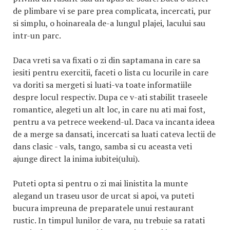
de plimbare vi se pare prea complicata, incercati, pur
si simplu, o hoinareala de-a lungul plajei, lacului sau
intr-un parc.
Daca vreti sa va fixati o zi din saptamana in care sa
iesiti pentru exercitii, faceti o lista cu locurile in care
va doriti sa mergeti si luati-va toate informatiile
despre locul respectiv. Dupa ce v-ati stabilit traseele
romantice, alegeti un alt loc, in care nu ati mai fost,
pentru a va petrece weekend-ul. Daca va incanta ideea
de a merge sa dansati, incercati sa luati cateva lectii de
dans clasic - vals, tango, samba si cu aceasta veti
ajunge direct la inima iubitei(ului).
Puteti opta si pentru o zi mai linistita la munte
alegand un traseu usor de urcat si apoi, va puteti
bucura impreuna de preparatele unui restaurant
rustic. In timpul lunilor de vara, nu trebuie sa ratati