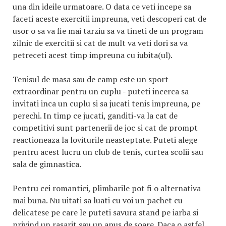
una din ideile urmatoare. O data ce veti incepe sa
faceti aceste exercitii impreuna, veti descoperi cat de
usor o sa va fie mai tarziu sa va tineti de un program
zilnic de exercitii si cat de mult va veti dori sa va
petreceti acest timp impreuna cu iubita(ul).
Tenisul de masa sau de camp este un sport
extraordinar pentru un cuplu - puteti incerca sa
invitati inca un cuplu si sa jucati tenis impreuna, pe
perechi. In timp ce jucati, ganditi-va la cat de
competitivi sunt partenerii de joc si cat de prompt
reactioneaza la loviturile neasteptate. Puteti alege
pentru acest lucru un club de tenis, curtea scolii sau
sala de gimnastica.
Pentru cei romantici, plimbarile pot fi o alternativa
mai buna. Nu uitati sa luati cu voi un pachet cu
delicatese pe care le puteti savura stand pe iarba si
privind un rasarit sau un apus de soare. Daca o astfel