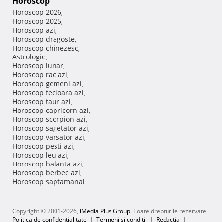
Horoscop
Horoscop 2026
,
Horoscop 2025
,
Horoscop azi
,
Horoscop dragoste
,
Horoscop chinezesc
,
Astrologie
,
Horoscop lunar
,
Horoscop rac azi
,
Horoscop gemeni azi
,
Horoscop fecioara azi
,
Horoscop taur azi
,
Horoscop capricorn azi
,
Horoscop scorpion azi
,
Horoscop sagetator azi
,
Horoscop varsator azi
,
Horoscop pesti azi
,
Horoscop leu azi
,
Horoscop balanta azi
,
Horoscop berbec azi
,
Horoscop saptamanal
Copyright © 2001-2026,
iMedia Plus Group
. Toate drepturile rezervate
Politica de confidențialitate
|
Termeni si conditii
|
Redacţia
|