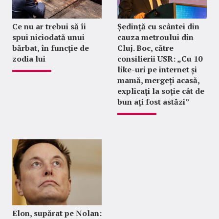
Ce nu ar trebui să îi
Ședință cu scântei din
spui niciodată unui
cauza metroului din
bărbat, în funcție de
Cluj. Boc, către
zodia lui
consilierii USR: „Cu 10
like-uri pe internet și
mamă, mergeți acasă,
explicați la soție cât de
bun ați fost astăzi”
Elon, supărat pe Nolan: