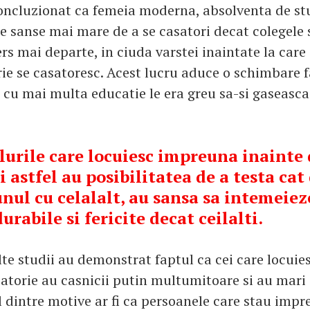
 concluzionat ca femeia moderna, absolventa de st
e sanse mai mare de a se casatori decat colegele s
s mai departe, in ciuda varstei inaintate la care 
ie se casatoresc. Acest lucru aduce o schimbare f
 cu mai multa educatie le era greu sa-si gaseasc
plurile care locuiesc impreuna inainte
i astfel au posibilitatea de a testa cat
unul cu celalalt, au sansa sa intemeiez
rabile si fericite decat ceilalti.
te studii au demonstrat faptul ca cei care locui
satorie au casnicii putin multumitoare si au mari 
l dintre motive ar fi ca persoanele care stau imp