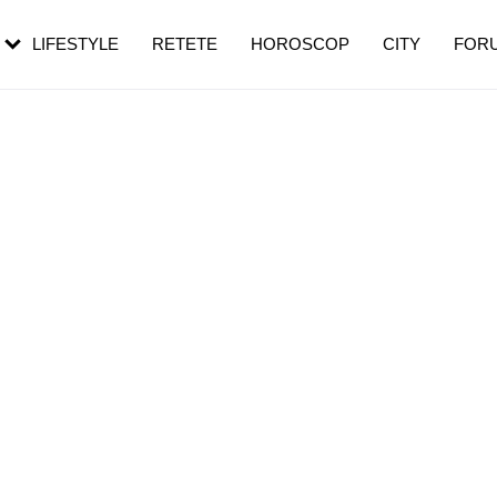
rezești mai des
Cât durează, cum te pregătești și cât
i în vârstă
de dureroasă este investigația
LIFESTYLE
RETETE
HOROSCOP
CITY
FOR