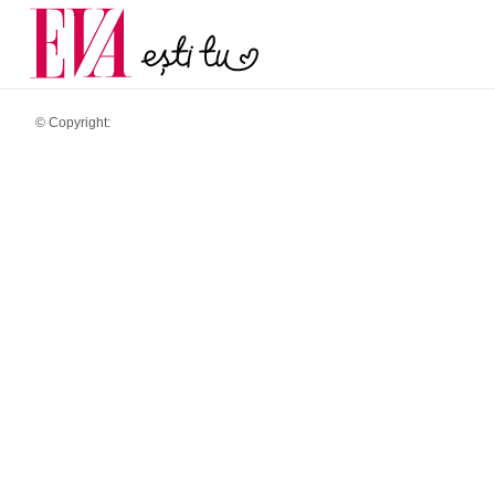
și 60 de ani. De ce te t
Carieră
pe măsură ce înaintez
Actualitate
© Copyright: