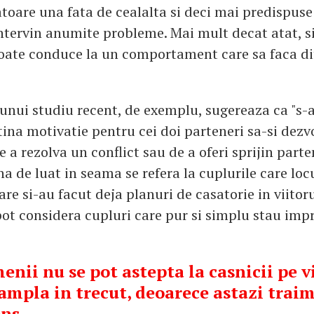
toare una fata de cealalta si deci mai predispuse 
ntervin anumite probleme. Mai mult decat atat, s
poate conduce la un comportament care sa faca difi
 unui studiu recent, de exemplu, sugereaza ca "s-
tina motivatie pentru cei doi parteneri sa-si dezv
 a rezolva un conflict sau de a oferi sprijin parte
a de luat in seama se refera la cuplurile care loc
re si-au facut deja planuri de casatorie in viitoru
pot considera cupluri care pur si simplu stau imp
enii nu se pot astepta la casnicii pe v
ampla in trecut, deoarece astazi trai
ens.