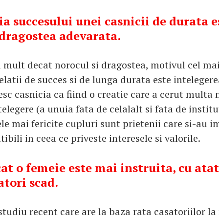
ia succesului unei casnicii de durata e
 dragostea adevarata.
 mult decat norocul si dragostea, motivul cel mai
elatii de succes si de lunga durata este intelegerea
esc casnicia ca fiind o creatie care a cerut multa
telegere (a unuia fata de celalalt si fata de institu
ele mai fericite cupluri sunt prietenii care si-au i
ibili in ceea ce priveste interesele si valorile.
cat o femeie este mai instruita, cu ata
atori scad.
studiu recent care are la baza rata casatoriilor la