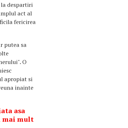
la despartiri
implul act al
cila fericirea
ar putea sa
olte
nerului". O
uiesc
l apropiat si
reuna inainte
iata asa
m mai mult