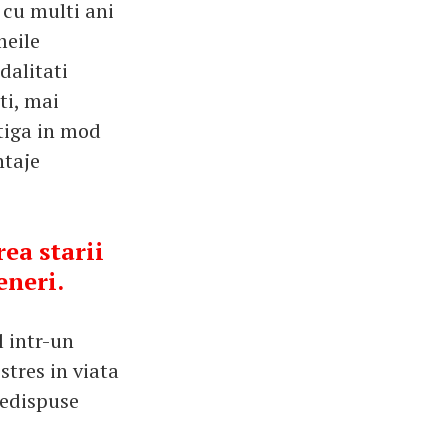
 cu multi ani
meile
dalitati
ti, mai
stiga in mod
ntaje
rea starii
eneri.
 intr-un
stres in viata
redispuse