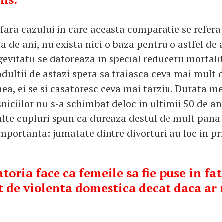
afara cazului in care aceasta comparatie se refera
 de ani, nu exista nici o baza pentru o astfel de 
evitatii se datoreaza in special reducerii mortalit
adultii de astazi spera sa traiasca ceva mai mult 
ea, ei se si casatoresc ceva mai tarziu. Durata m
asniciilor nu s-a schimbat deloc in ultimii 50 de an
te cupluri spun ca dureaza destul de mult pana
importanta: jumatate dintre divorturi au loc in pr
atoria face ca femeile sa fie puse in fa
t de violenta domestica decat daca a