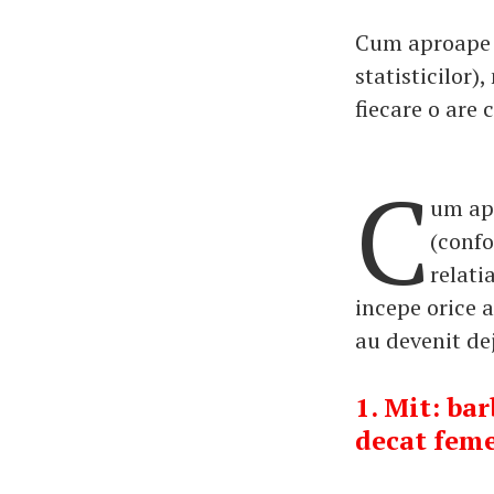
Cum aproape j
statisticilor)
fiecare o are c
C
um apr
(confo
relati
incepe orice a
au devenit de
1. Mit: ba
decat feme