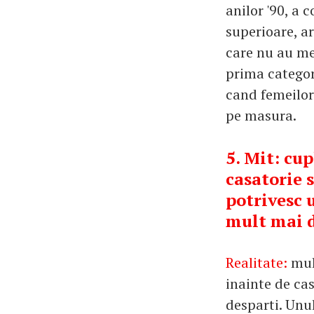
anilor '90, a
superioare, ar
care nu au mer
prima categor
cand femeilor
pe masura.
5. Mit: cu
casatorie s
potrivesc 
mult mai du
Realitate:
mul
inainte de ca
desparti. Unu