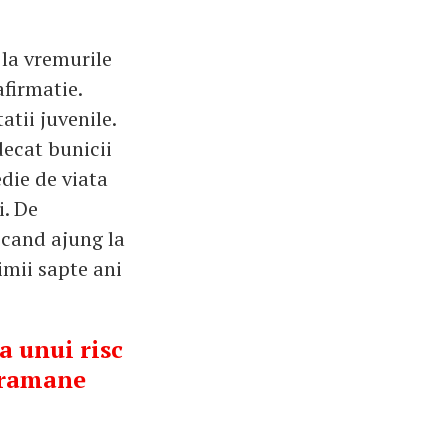
 la vremurile
afirmatie.
atii juvenile.
decat bunicii
edie de viata
i. De
 cand ajung la
imii sapte ani
ta unui risc
r ramane