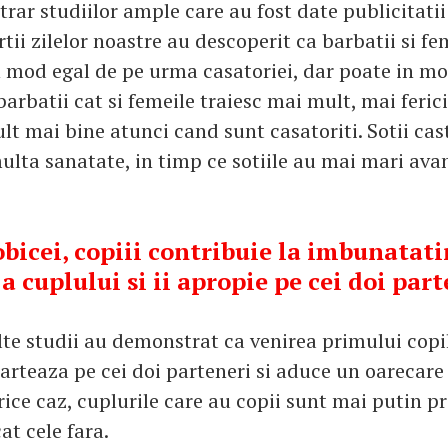
trar studiilor ample care au fost date publicitatii
tii zilelor noastre au descoperit ca barbatii si fe
n mod egal de pe urma casatoriei, dar poate in mo
 barbatii cat si femeile traiesc mai mult, mai ferici
lt mai bine atunci cand sunt casatoriti. Sotii ca
lta sanatate, in timp ce sotiile au mai mari ava
obicei, copiii contribuie la imbunatati
 a cuplului si ii apropie pe cei doi part
te studii au demonstrat ca venirea primului copil
arteaza pe cei doi parteneri si aduce un oarecare 
rice caz, cuplurile care au copii sunt mai putin p
at cele fara.