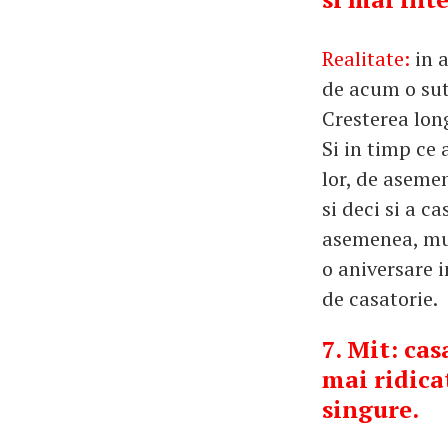
Realitate:
in 
de acum o suta
Cresterea long
Si in timp ce 
lor, de asemen
si deci si a c
asemenea, mul
o aniversare 
de casatorie.
7. Mit: cas
mai ridica
singure.