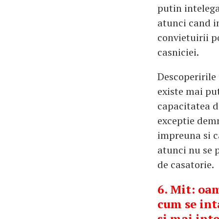
putin intelega
atunci cand i
convietuirii 
casniciei.
Descoperirile
existe mai pu
capacitatea de
exceptie demn
impreuna si ca
atunci nu se 
de casatorie.
6. Mit: oam
cum se int
si mai int