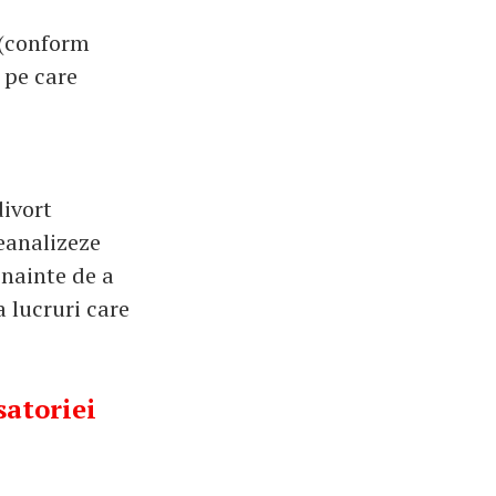
 (conform
a pe care
divort
reanalizeze
inainte de a
a lucruri care
satoriei