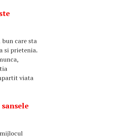
ste
 bun care sta
 si prietenia.
 munca,
tia
mpartit viata
t sansele
 mijlocul