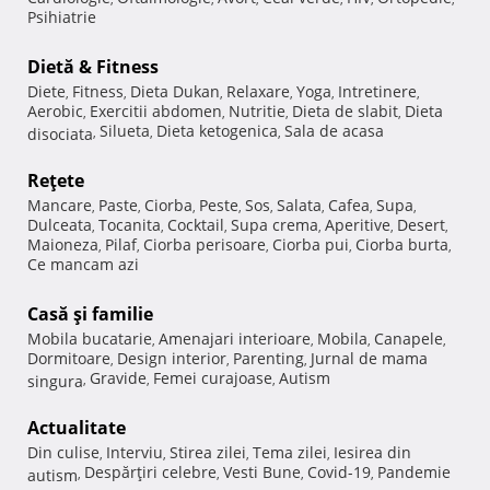
Psihiatrie
Dietă & Fitness
Diete
Fitness
Dieta Dukan
Relaxare
Yoga
Intretinere
,
,
,
,
,
,
Aerobic
Exercitii abdomen
Nutritie
Dieta de slabit
Dieta
,
,
,
,
Silueta
Dieta ketogenica
Sala de acasa
disociata
,
,
,
Reţete
Mancare
Paste
Ciorba
Peste
Sos
Salata
Cafea
Supa
,
,
,
,
,
,
,
,
Dulceata
Tocanita
Cocktail
Supa crema
Aperitive
Desert
,
,
,
,
,
,
Maioneza
Pilaf
Ciorba perisoare
Ciorba pui
Ciorba burta
,
,
,
,
,
Ce mancam azi
Casă şi familie
Mobila bucatarie
Amenajari interioare
Mobila
Canapele
,
,
,
,
Dormitoare
Design interior
Parenting
Jurnal de mama
,
,
,
Gravide
Femei curajoase
Autism
singura
,
,
,
Actualitate
Din culise
Interviu
Stirea zilei
Tema zilei
Iesirea din
,
,
,
,
Despărţiri celebre
Vesti Bune
Covid-19
Pandemie
autism
,
,
,
,