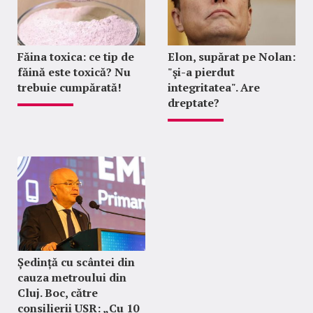
Făina toxica: ce tip de
Elon, supărat pe Nolan:
făină este toxică? Nu
"şi-a pierdut
trebuie cumpărată!
integritatea". Are
dreptate?
Ședință cu scântei din
cauza metroului din
Cluj. Boc, către
consilierii USR: „Cu 10