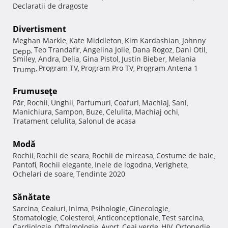
Declaratii de dragoste
Divertisment
Meghan Markle
Kate Middleton
Kim Kardashian
Johnny
,
,
,
Teo Trandafir
Angelina Jolie
Dana Rogoz
Dani Otil
Depp
,
,
,
,
,
Smiley
Andra
Delia
Gina Pistol
Justin Bieber
Melania
,
,
,
,
,
Program TV
Program Pro TV
Program Antena 1
Trump
,
,
,
Frumuseţe
Păr
Rochii
Unghii
Parfumuri
Coafuri
Machiaj
Sani
,
,
,
,
,
,
,
Manichiura
Sampon
Buze
Celulita
Machiaj ochi
,
,
,
,
,
Tratament celulita
Salonul de acasa
,
Modă
Rochii
Rochii de seara
Rochii de mireasa
Costume de baie
,
,
,
,
Pantofi
Rochii elegante
Inele de logodna
Verighete
,
,
,
,
Ochelari de soare
Tendinte 2020
,
Sănătate
Sarcina
Ceaiuri
Inima
Psihologie
Ginecologie
,
,
,
,
,
Stomatologie
Colesterol
Anticonceptionale
Test sarcina
,
,
,
,
Cardiologie
Oftalmologie
Avort
Ceai verde
HIV
Ortopedie
,
,
,
,
,
,