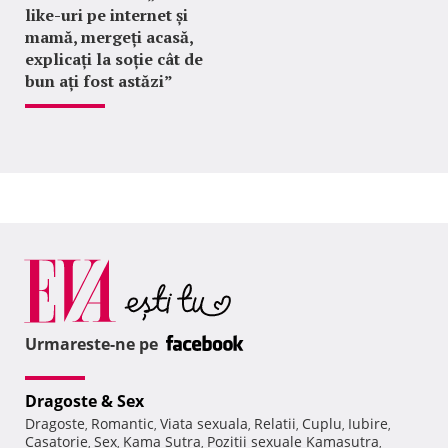
like-uri pe internet și
mamă, mergeți acasă,
explicați la soție cât de
bun ați fost astăzi”
Urmareste-ne pe
Dragoste & Sex
Dragoste
Romantic
Viata sexuala
Relatii
Cuplu
Iubire
,
,
,
,
,
,
Casatorie
Sex
Kama Sutra
Pozitii sexuale Kamasutra
,
,
,
,