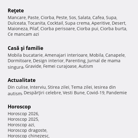
Reţete
Mancare
Paste
Ciorba
Peste
Sos
Salata
Cafea
Supa
,
,
,
,
,
,
,
,
Dulceata
Tocanita
Cocktail
Supa crema
Aperitive
Desert
,
,
,
,
,
,
Maioneza
Pilaf
Ciorba perisoare
Ciorba pui
Ciorba burta
,
,
,
,
,
Ce mancam azi
Casă şi familie
Mobila bucatarie
Amenajari interioare
Mobila
Canapele
,
,
,
,
Dormitoare
Design interior
Parenting
Jurnal de mama
,
,
,
Gravide
Femei curajoase
Autism
singura
,
,
,
Actualitate
Din culise
Interviu
Stirea zilei
Tema zilei
Iesirea din
,
,
,
,
Despărţiri celebre
Vesti Bune
Covid-19
Pandemie
autism
,
,
,
,
Horoscop
Horoscop 2026
,
Horoscop 2025
,
Horoscop azi
,
Horoscop dragoste
,
Horoscop chinezesc
,