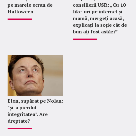
pe marele ecran de
consilierii USR: „Cu 10
Halloween
like-uri pe internet și
mamă, mergeți acasă,
explicați la soție cât de
bun ați fost astăzi”
Elon, supărat pe Nolan:
"şi-a pierdut
integritatea". Are
dreptate?