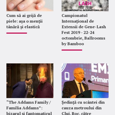
Cum să ai grijă de
Campionatul
piele: așa o menții
Internațional de
tânără și elastică
Extensii de Gene-Lash
Fest 2019 - 22-24
octombrie, Ballrooms
by Bamboo
“The Addams Family /
Ședință cu scântei din
Familia Addams”:
cauza metroului din
bizarul și fantomaticul
Cluj. Boc, către