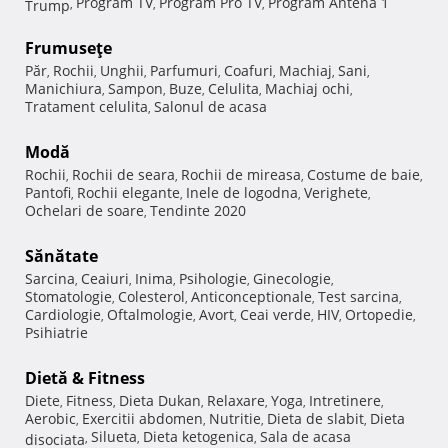
Program TV
Program Pro TV
Program Antena 1
Trump
,
,
,
Frumuseţe
Păr
Rochii
Unghii
Parfumuri
Coafuri
Machiaj
Sani
,
,
,
,
,
,
,
Manichiura
Sampon
Buze
Celulita
Machiaj ochi
,
,
,
,
,
Tratament celulita
Salonul de acasa
,
Modă
Rochii
Rochii de seara
Rochii de mireasa
Costume de baie
,
,
,
,
Pantofi
Rochii elegante
Inele de logodna
Verighete
,
,
,
,
Ochelari de soare
Tendinte 2020
,
Sănătate
Sarcina
Ceaiuri
Inima
Psihologie
Ginecologie
,
,
,
,
,
Stomatologie
Colesterol
Anticonceptionale
Test sarcina
,
,
,
,
Cardiologie
Oftalmologie
Avort
Ceai verde
HIV
Ortopedie
,
,
,
,
,
,
Psihiatrie
Dietă & Fitness
Diete
Fitness
Dieta Dukan
Relaxare
Yoga
Intretinere
,
,
,
,
,
,
Aerobic
Exercitii abdomen
Nutritie
Dieta de slabit
Dieta
,
,
,
,
Silueta
Dieta ketogenica
Sala de acasa
disociata
,
,
,