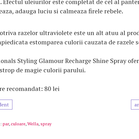
 Efectul uleiurilor este completat de cel al pante
aza, adauga luciu si calmeaza firele rebele.
triva razelor ultraviolete este un alt atuu al pro
impiedicata estomparea culorii cauzata de razele s
ionals Styling Glamour Recharge Shine Spray ofer
 strop de magie culorii parului.
re recomandat: 80 lei
dent
ar
:
par
,
culoare
,
Wella
,
spray