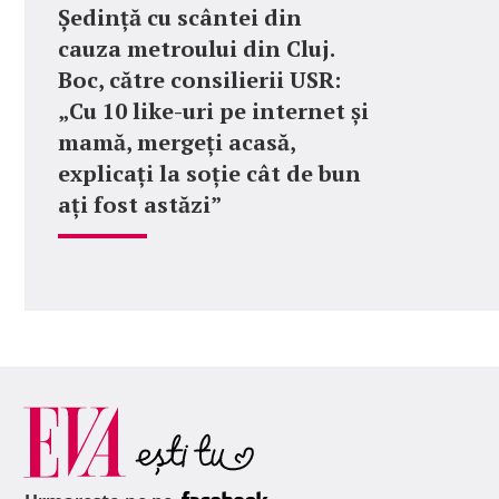
Ședință cu scântei din
cauza metroului din Cluj.
Boc, către consilierii USR:
„Cu 10 like-uri pe internet și
mamă, mergeți acasă,
explicați la soție cât de bun
ați fost astăzi”