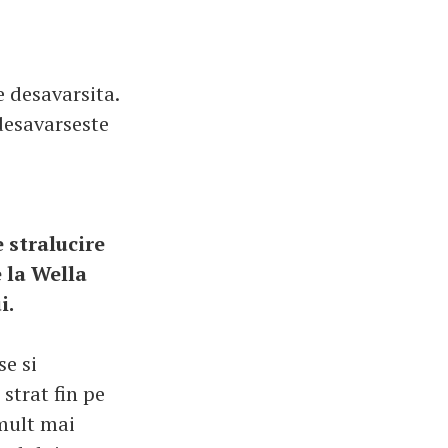
 desavarsita.
desavarseste
 stralucire
 la Wella
i.
se si
strat fin pe
 mult mai