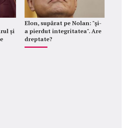
Elon, supărat pe Nolan: "şi-
rul și
a pierdut integritatea". Are
le
dreptate?