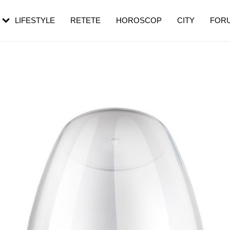
rebui să mergi
și 60 de ani. De ce te trezești mai des
pe măsură ce înaintezi în vârstă
LIFESTYLE
RETETE
HOROSCOP
CITY
FOR