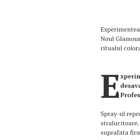
Experimenteaz
Noul Glamour 
ritualul color
E
xperim
desava
Profes
Spray-ul repr
stralucitoare.
suprafata fir