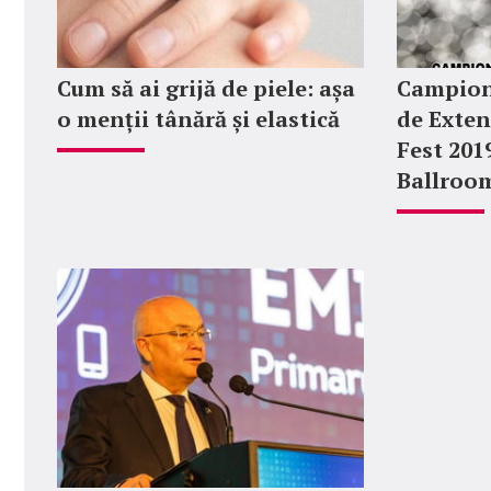
Cum să ai grijă de piele: așa
Campion
o menții tânără și elastică
de Exten
Fest 201
Ballroo