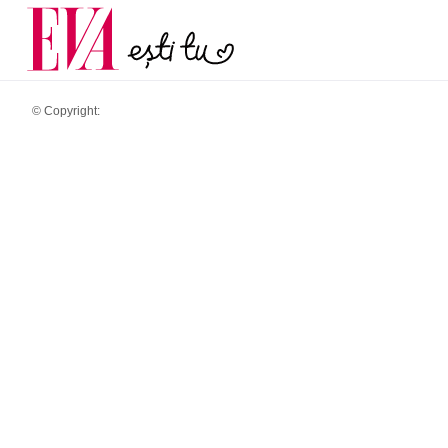
menopauză și când ar t
Carieră
la medic
Actualitate
© Copyright: