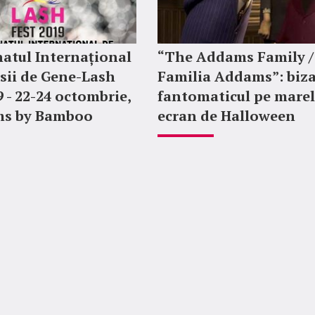
atul Internațional
“The Addams Family /
sii de Gene-Lash
Familia Addams”: biza
9 - 22-24 octombrie,
fantomaticul pe mare
ms by Bamboo
ecran de Halloween