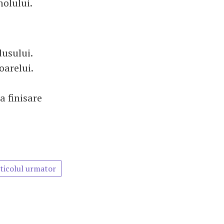
nolului.
dusului.
oarelui.
a finisare
ticolul urmator