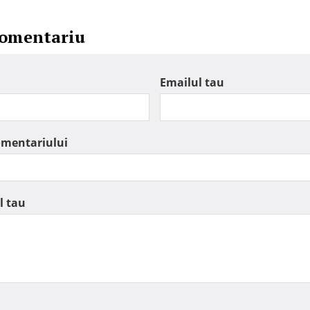
comentariu
Emailul tau
omentariului
l tau