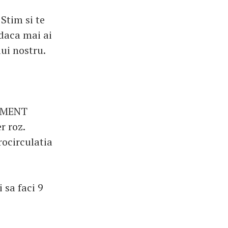
 Stim si te
 daca mai ai
ui nostru.
TAMENT
r roz.
rocirculatia
 sa faci 9