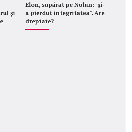
Elon, supărat pe Nolan: "şi-
rul și
a pierdut integritatea". Are
le
dreptate?