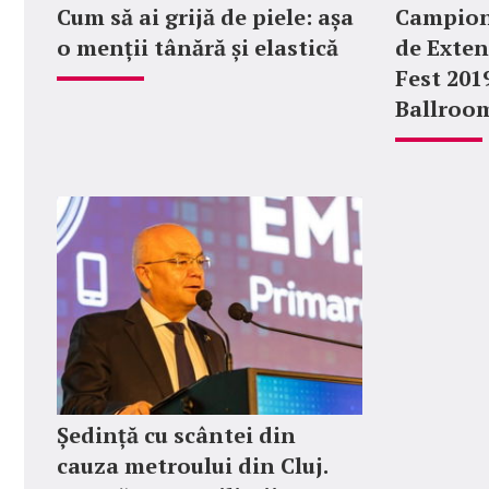
Cum să ai grijă de piele: așa
Campion
o menții tânără și elastică
de Exten
Fest 201
Ballroo
Ședință cu scântei din
cauza metroului din Cluj.