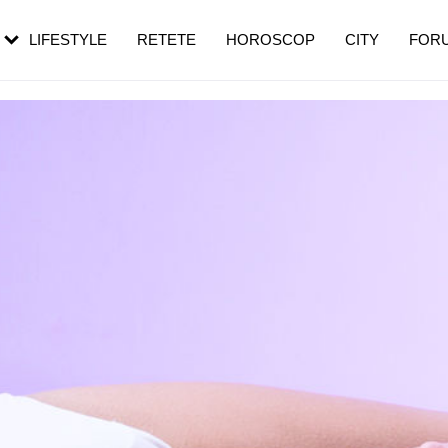
rezești mai des
Cât durează, cum te pregătești și cât
i în vârstă
de dureroasă este investigația
LIFESTYLE
RETETE
HOROSCOP
CITY
FOR