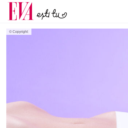
și 60 de ani. De ce te t
Carieră
pe măsură ce înaintez
Actualitate
© Copyright: