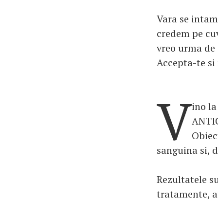
Vara se intamp
credem pe cuv
vreo urma de i
Accepta-te si
V
ino l
ANTIC
Obiec
sanguina si, d
Rezultatele s
tratamente, a