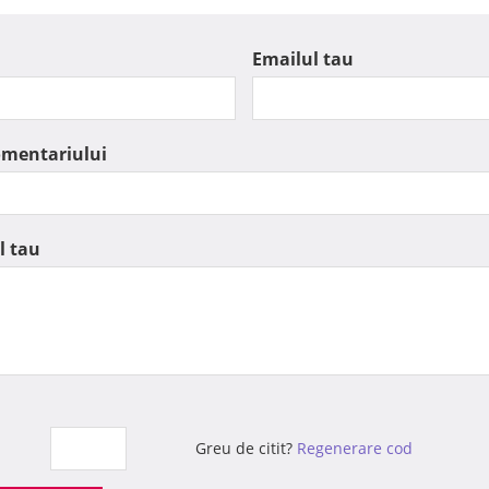
Emailul tau
omentariului
l tau
Greu de citit?
Regenerare cod