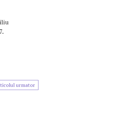
iliu
7.
ticolul urmator