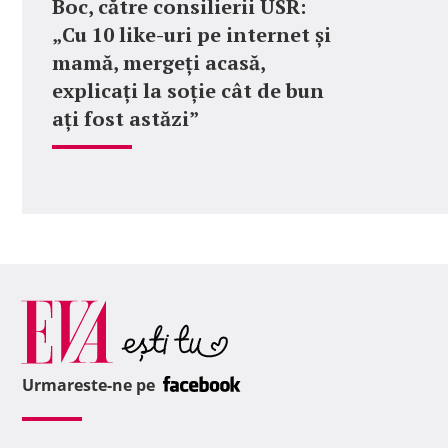
Boc, către consilierii USR:
„Cu 10 like-uri pe internet și
mamă, mergeți acasă,
explicați la soție cât de bun
ați fost astăzi”
Urmareste-ne pe