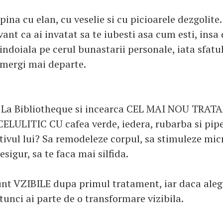
ina cu elan, cu veselie si cu picioarele dezgolite.
ant ca ai invatat sa te iubesti asa cum esti, insa
ndoiala pe cerul bunastarii personale, iata sfatul
 mergi mai departe.
a La Bibliotheque si incearca CEL MAI NOU TRA
ELULITIC CU cafea verde, iedera, rubarba si pipe
tivul lui? Sa remodeleze corpul, sa stimuleze mic
esigur, sa te faca mai silfida.
unt VZIBILE dupa primul tratament, iar daca alegi
tunci ai parte de o transformare vizibila.