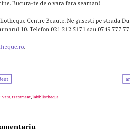
tine. Bucura-te de o vara fara seaman!
bliotheque Centre Beaute. Ne gasesti pe strada Du
umarul 10. Telefon 021 212 5171 sau 0749 777 77
theque.ro
.
dent
ar
:
vara
,
tratament
,
labibliotheque
comentariu