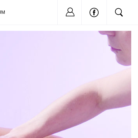
Nu ai cont?
Inregistreaza-
UM