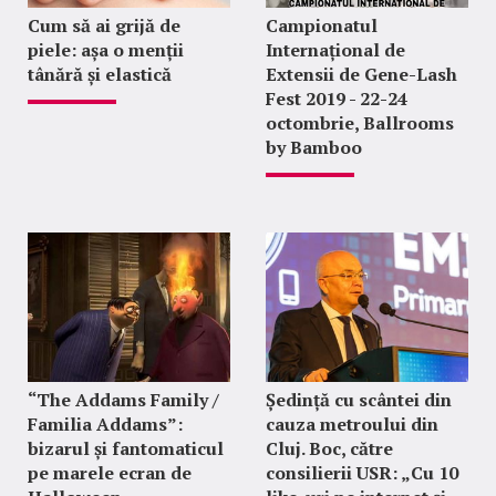
Cum să ai grijă de
Campionatul
piele: așa o menții
Internațional de
tânără și elastică
Extensii de Gene-Lash
Fest 2019 - 22-24
octombrie, Ballrooms
by Bamboo
“The Addams Family /
Ședință cu scântei din
Familia Addams”:
cauza metroului din
bizarul și fantomaticul
Cluj. Boc, către
pe marele ecran de
consilierii USR: „Cu 10