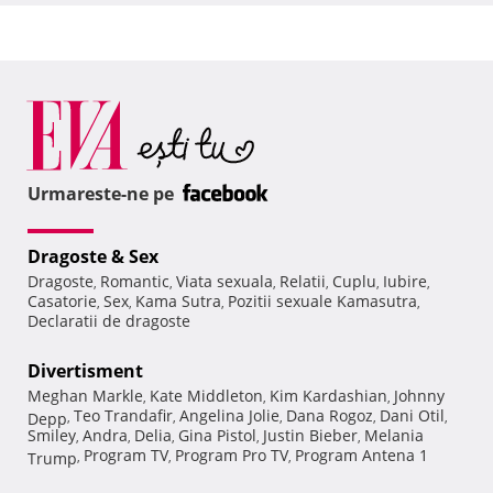
Urmareste-ne pe
Dragoste & Sex
Dragoste
Romantic
Viata sexuala
Relatii
Cuplu
Iubire
,
,
,
,
,
,
Casatorie
Sex
Kama Sutra
Pozitii sexuale Kamasutra
,
,
,
,
Declaratii de dragoste
Divertisment
Meghan Markle
Kate Middleton
Kim Kardashian
Johnny
,
,
,
Teo Trandafir
Angelina Jolie
Dana Rogoz
Dani Otil
Depp
,
,
,
,
,
Smiley
Andra
Delia
Gina Pistol
Justin Bieber
Melania
,
,
,
,
,
Program TV
Program Pro TV
Program Antena 1
Trump
,
,
,