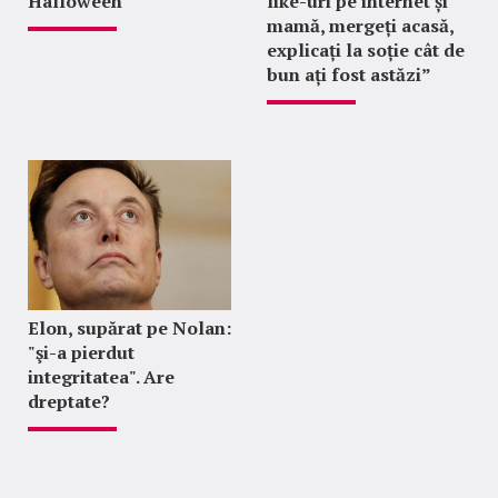
Halloween
like-uri pe internet și
mamă, mergeți acasă,
explicați la soție cât de
bun ați fost astăzi”
Elon, supărat pe Nolan:
"şi-a pierdut
integritatea". Are
dreptate?