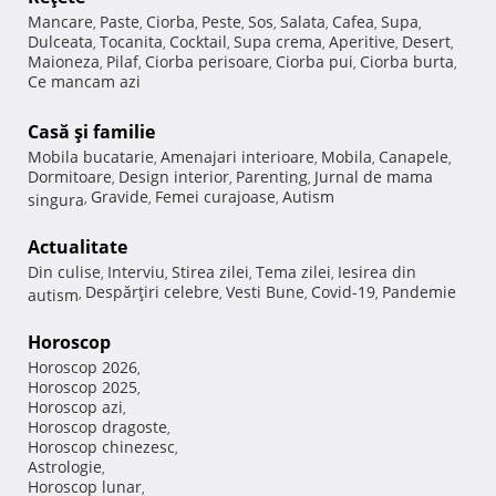
Mancare
Paste
Ciorba
Peste
Sos
Salata
Cafea
Supa
,
,
,
,
,
,
,
,
Dulceata
Tocanita
Cocktail
Supa crema
Aperitive
Desert
,
,
,
,
,
,
Maioneza
Pilaf
Ciorba perisoare
Ciorba pui
Ciorba burta
,
,
,
,
,
Ce mancam azi
Casă şi familie
Mobila bucatarie
Amenajari interioare
Mobila
Canapele
,
,
,
,
Dormitoare
Design interior
Parenting
Jurnal de mama
,
,
,
Gravide
Femei curajoase
Autism
singura
,
,
,
Actualitate
Din culise
Interviu
Stirea zilei
Tema zilei
Iesirea din
,
,
,
,
Despărţiri celebre
Vesti Bune
Covid-19
Pandemie
autism
,
,
,
,
Horoscop
Horoscop 2026
,
Horoscop 2025
,
Horoscop azi
,
Horoscop dragoste
,
Horoscop chinezesc
,
Astrologie
,
Horoscop lunar
,