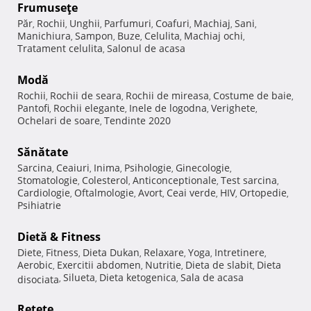
Frumuseţe
Păr
Rochii
Unghii
Parfumuri
Coafuri
Machiaj
Sani
,
,
,
,
,
,
,
Manichiura
Sampon
Buze
Celulita
Machiaj ochi
,
,
,
,
,
Tratament celulita
Salonul de acasa
,
Modă
Rochii
Rochii de seara
Rochii de mireasa
Costume de baie
,
,
,
,
Pantofi
Rochii elegante
Inele de logodna
Verighete
,
,
,
,
Ochelari de soare
Tendinte 2020
,
Sănătate
Sarcina
Ceaiuri
Inima
Psihologie
Ginecologie
,
,
,
,
,
Stomatologie
Colesterol
Anticonceptionale
Test sarcina
,
,
,
,
Cardiologie
Oftalmologie
Avort
Ceai verde
HIV
Ortopedie
,
,
,
,
,
,
Psihiatrie
Dietă & Fitness
Diete
Fitness
Dieta Dukan
Relaxare
Yoga
Intretinere
,
,
,
,
,
,
Aerobic
Exercitii abdomen
Nutritie
Dieta de slabit
Dieta
,
,
,
,
Silueta
Dieta ketogenica
Sala de acasa
disociata
,
,
,
Reţete