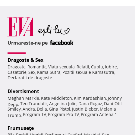
Urmareste-ne pe
Dragoste & Sex
Dragoste
Romantic
Viata sexuala
Relatii
Cuplu
Iubire
,
,
,
,
,
,
Casatorie
Sex
Kama Sutra
Pozitii sexuale Kamasutra
,
,
,
,
Declaratii de dragoste
Divertisment
Meghan Markle
Kate Middleton
Kim Kardashian
Johnny
,
,
,
Teo Trandafir
Angelina Jolie
Dana Rogoz
Dani Otil
Depp
,
,
,
,
,
Smiley
Andra
Delia
Gina Pistol
Justin Bieber
Melania
,
,
,
,
,
Program TV
Program Pro TV
Program Antena 1
Trump
,
,
,
Frumuseţe
Păr
Rochii
Unghii
Parfumuri
Coafuri
Machiaj
Sani