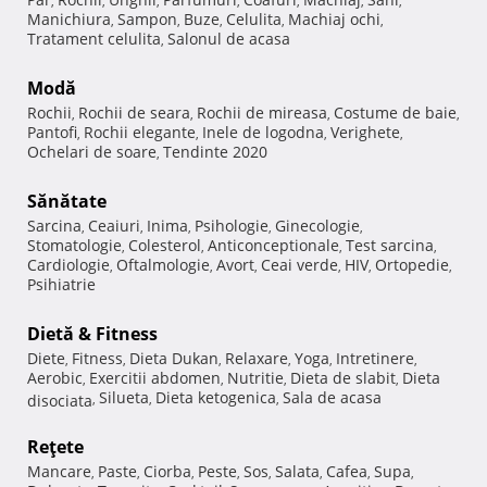
,
,
,
,
,
,
,
Manichiura
Sampon
Buze
Celulita
Machiaj ochi
,
,
,
,
,
Tratament celulita
Salonul de acasa
,
Modă
Rochii
Rochii de seara
Rochii de mireasa
Costume de baie
,
,
,
,
Pantofi
Rochii elegante
Inele de logodna
Verighete
,
,
,
,
Ochelari de soare
Tendinte 2020
,
Sănătate
Sarcina
Ceaiuri
Inima
Psihologie
Ginecologie
,
,
,
,
,
Stomatologie
Colesterol
Anticonceptionale
Test sarcina
,
,
,
,
Cardiologie
Oftalmologie
Avort
Ceai verde
HIV
Ortopedie
,
,
,
,
,
,
Psihiatrie
Dietă & Fitness
Diete
Fitness
Dieta Dukan
Relaxare
Yoga
Intretinere
,
,
,
,
,
,
Aerobic
Exercitii abdomen
Nutritie
Dieta de slabit
Dieta
,
,
,
,
Silueta
Dieta ketogenica
Sala de acasa
disociata
,
,
,
Reţete
Mancare
Paste
Ciorba
Peste
Sos
Salata
Cafea
Supa
,
,
,
,
,
,
,
,