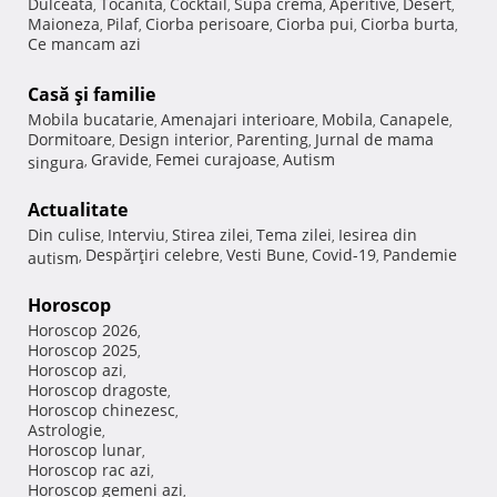
Dulceata
Tocanita
Cocktail
Supa crema
Aperitive
Desert
,
,
,
,
,
,
Maioneza
Pilaf
Ciorba perisoare
Ciorba pui
Ciorba burta
,
,
,
,
,
Ce mancam azi
Casă şi familie
Mobila bucatarie
Amenajari interioare
Mobila
Canapele
,
,
,
,
Dormitoare
Design interior
Parenting
Jurnal de mama
,
,
,
Gravide
Femei curajoase
Autism
singura
,
,
,
Actualitate
Din culise
Interviu
Stirea zilei
Tema zilei
Iesirea din
,
,
,
,
Despărţiri celebre
Vesti Bune
Covid-19
Pandemie
autism
,
,
,
,
Horoscop
Horoscop 2026
,
Horoscop 2025
,
Horoscop azi
,
Horoscop dragoste
,
Horoscop chinezesc
,
Astrologie
,
Horoscop lunar
,
Horoscop rac azi
,
Horoscop gemeni azi
,