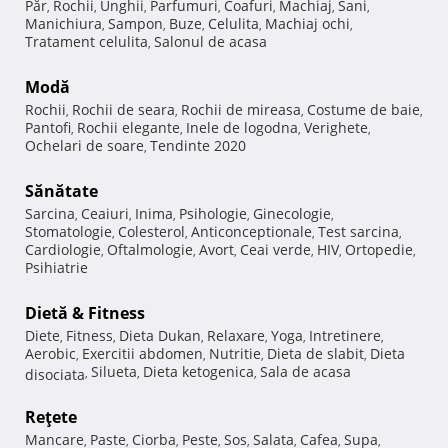
Păr
Rochii
Unghii
Parfumuri
Coafuri
Machiaj
Sani
,
,
,
,
,
,
,
Manichiura
Sampon
Buze
Celulita
Machiaj ochi
,
,
,
,
,
Tratament celulita
Salonul de acasa
,
Modă
Rochii
Rochii de seara
Rochii de mireasa
Costume de baie
,
,
,
,
Pantofi
Rochii elegante
Inele de logodna
Verighete
,
,
,
,
Ochelari de soare
Tendinte 2020
,
Sănătate
Sarcina
Ceaiuri
Inima
Psihologie
Ginecologie
,
,
,
,
,
Stomatologie
Colesterol
Anticonceptionale
Test sarcina
,
,
,
,
Cardiologie
Oftalmologie
Avort
Ceai verde
HIV
Ortopedie
,
,
,
,
,
,
Psihiatrie
Dietă & Fitness
Diete
Fitness
Dieta Dukan
Relaxare
Yoga
Intretinere
,
,
,
,
,
,
Aerobic
Exercitii abdomen
Nutritie
Dieta de slabit
Dieta
,
,
,
,
Silueta
Dieta ketogenica
Sala de acasa
disociata
,
,
,
Reţete
Mancare
Paste
Ciorba
Peste
Sos
Salata
Cafea
Supa
,
,
,
,
,
,
,
,