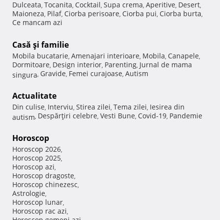
Dulceata
Tocanita
Cocktail
Supa crema
Aperitive
Desert
,
,
,
,
,
,
Maioneza
Pilaf
Ciorba perisoare
Ciorba pui
Ciorba burta
,
,
,
,
,
Ce mancam azi
Casă şi familie
Mobila bucatarie
Amenajari interioare
Mobila
Canapele
,
,
,
,
Dormitoare
Design interior
Parenting
Jurnal de mama
,
,
,
Gravide
Femei curajoase
Autism
singura
,
,
,
Actualitate
Din culise
Interviu
Stirea zilei
Tema zilei
Iesirea din
,
,
,
,
Despărţiri celebre
Vesti Bune
Covid-19
Pandemie
autism
,
,
,
,
Horoscop
Horoscop 2026
,
Horoscop 2025
,
Horoscop azi
,
Horoscop dragoste
,
Horoscop chinezesc
,
Astrologie
,
Horoscop lunar
,
Horoscop rac azi
,
Horoscop gemeni azi