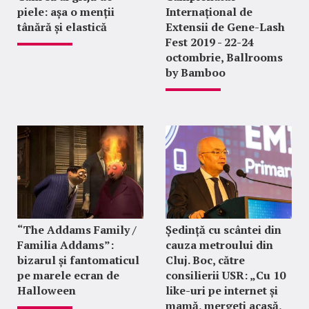
piele: așa o menții
Internațional de
tânără și elastică
Extensii de Gene-Lash
Fest 2019 - 22-24
octombrie, Ballrooms
by Bamboo
“The Addams Family /
Ședință cu scântei din
Familia Addams”:
cauza metroului din
bizarul și fantomaticul
Cluj. Boc, către
pe marele ecran de
consilierii USR: „Cu 10
Halloween
like-uri pe internet și
mamă, mergeți acasă,