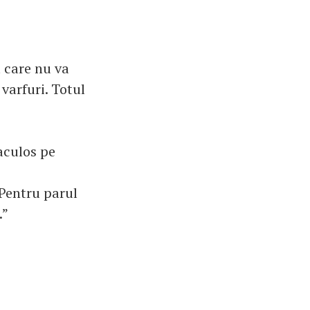
 care nu va
 varfuri. Totul
aculos pe
 Pentru parul
.”