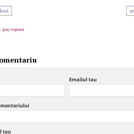
dent
ar
:
par
,
vopsea
comentariu
Emailul tau
omentariului
l tau