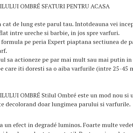
ILULUI OMBRÉ SFATURI PENTRU ACASA
 cat de lung este parul tau. Intotdeauna vei ince
lat intre ureche si barbie, in jos spre varfuri.
 formula pe peria Expert piaptana sectiunea de pa
rf.
ul sa actioneze pe par mai mult sau mai putin in
e care iti doresti sa o aiba varfurile (intre 25-45 
LULUI OMBRÉ Stilul Ombré este un mod nou si u
te decolorand doar lungimea parului si varfurile.
a un efect in degradé luminos. Foarte multe vedet