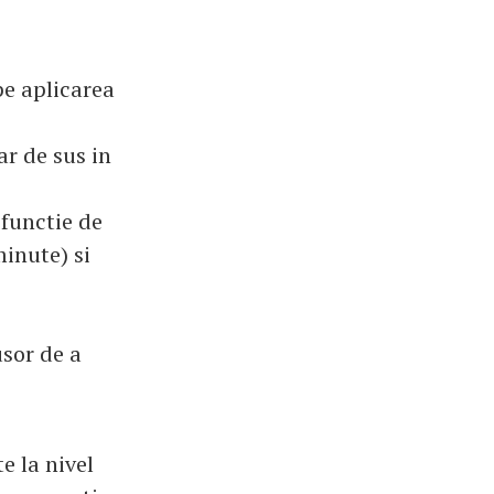
pe aplicarea
r de sus in
 functie de
minute) si
sor de a
e la nivel