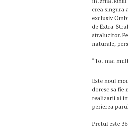
international 
crea singura 
exclusiv Omb
de Extra-Stra
stralucitor. P
naturale, pers
“Tot mai mult
Este noul mod 
doresc sa fie 
realizarii si 
perierea parul
Pretul este 36