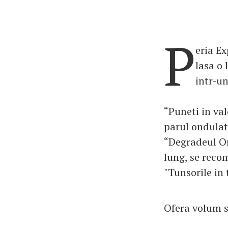
P
eria Ex
lasa o 
intr-un
“Puneti in val
parul ondulat
“Degradeul Om
lung, se reco
"Tunsorile in
Ofera volum si