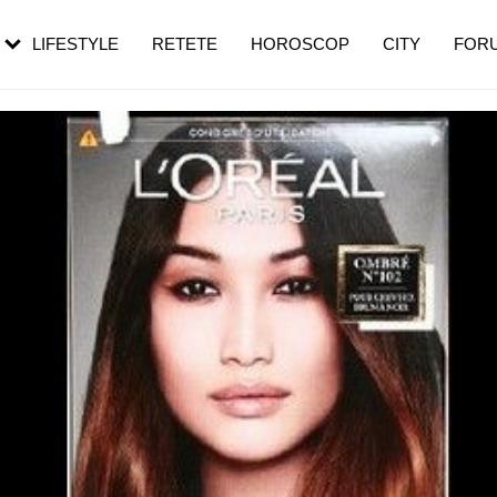
rebui să mergi
și 60 de ani. De ce te trezești mai des
pe măsură ce înaintezi în vârstă
LIFESTYLE
RETETE
HOROSCOP
CITY
FOR