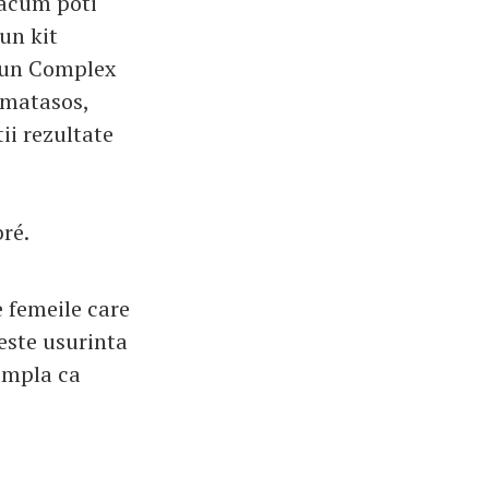
 acum poti
un kit
 un Complex
 matasos,
ii rezultate
ré.
e femeile care
 este usurinta
simpla ca