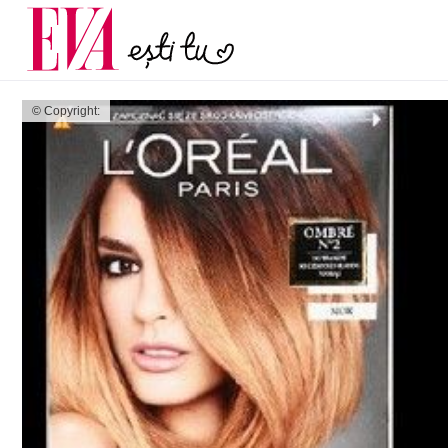
menopauză și când ar t
Carieră
la medic
Actualitate
© Copyright: