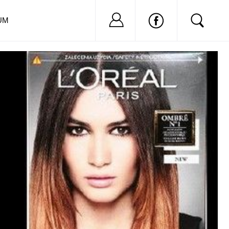
Nu ai cont?
Inregistreaza-
UM