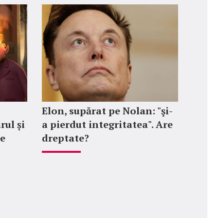
Elon, supărat pe Nolan: "şi-
rul și
a pierdut integritatea". Are
le
dreptate?