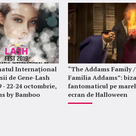
atul Internațional
“The Addams Family /
sii de Gene-Lash
Familia Addams”: biza
9 - 22-24 octombrie,
fantomaticul pe mare
ms by Bamboo
ecran de Halloween