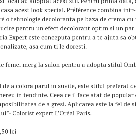
si local au adoptat acest stil. Pentru prima data,
acasa acest look special. Préférence combina intr-
ré o tehnologie decoloranta pe baza de crema cu
lucire pentru un efect decolorant optim si un par
eria Expert este conceputa pentru a te ajuta sa obt
onalizate, asa cum ti le doresti.
e femei merg la salon pentru a adopta stilul Omb
de a colora parul in suvite, este stilul preferat d
mereu in tendinte. Ceea ce il face atat de popular
imposibilitatea de a gresi. Aplicarea este la fel de 
ui”- Colorist expert L’Oréal Paris.
,50 lei