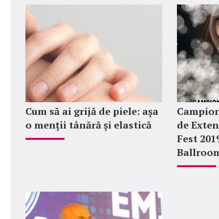
Cum să ai grijă de piele: așa
Campion
o menții tânără și elastică
de Exten
Fest 201
Ballroo