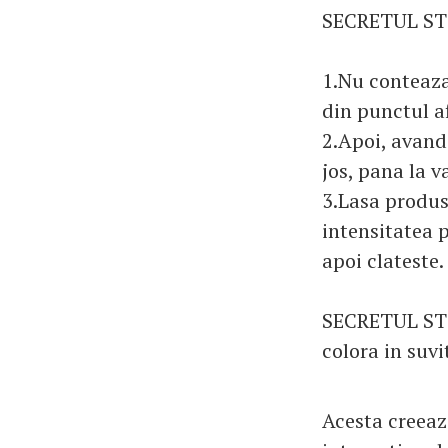
SECRETUL ST
1.Nu conteaza
din punctul af
2.Apoi, avand
jos, pana la va
3.Lasa produs
intensitatea p
apoi clateste.
SECRETUL STI
colora in suvi
Acesta creeaz