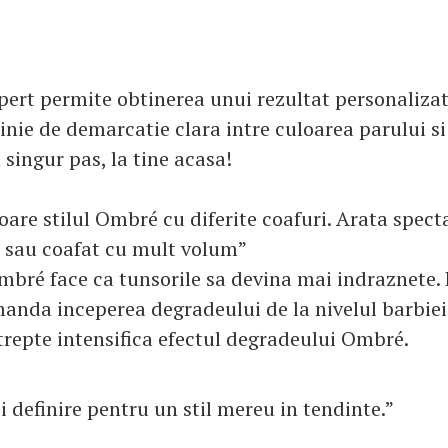
pert permite obtinerea unui rezultat personalizat
linie de demarcatie clara intre culoarea parului si
 singur pas, la tine acasa!
oare stilul Ombré cu diferite coafuri. Arata spect
 sau coafat cu mult volum”
bré face ca tunsorile sa devina mai indraznete.
manda inceperea degradeului de la nivelul barbiei
 trepte intensifica efectul degradeului Ombré.
 definire pentru un stil mereu in tendinte.”