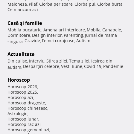
Maioneza
Pilaf
Ciorba perisoare
Ciorba pui
Ciorba burta
,
,
,
,
,
Ce mancam azi
Casă şi familie
Mobila bucatarie
Amenajari interioare
Mobila
Canapele
,
,
,
,
Dormitoare
Design interior
Parenting
Jurnal de mama
,
,
,
Gravide
Femei curajoase
Autism
singura
,
,
,
Actualitate
Din culise
Interviu
Stirea zilei
Tema zilei
Iesirea din
,
,
,
,
Despărţiri celebre
Vesti Bune
Covid-19
Pandemie
autism
,
,
,
,
Horoscop
Horoscop 2026
,
Horoscop 2025
,
Horoscop azi
,
Horoscop dragoste
,
Horoscop chinezesc
,
Astrologie
,
Horoscop lunar
,
Horoscop rac azi
,
Horoscop gemeni azi
,