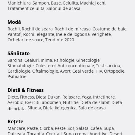
Manichiura
Sampon
Buze
Celulita
Machiaj ochi
,
,
,
,
,
Tratament celulita
Salonul de acasa
,
Modă
Rochii
Rochii de seara
Rochii de mireasa
Costume de baie
,
,
,
,
Pantofi
Rochii elegante
Inele de logodna
Verighete
,
,
,
,
Ochelari de soare
Tendinte 2020
,
Sănătate
Sarcina
Ceaiuri
Inima
Psihologie
Ginecologie
,
,
,
,
,
Stomatologie
Colesterol
Anticonceptionale
Test sarcina
,
,
,
,
Cardiologie
Oftalmologie
Avort
Ceai verde
HIV
Ortopedie
,
,
,
,
,
,
Psihiatrie
Dietă & Fitness
Diete
Fitness
Dieta Dukan
Relaxare
Yoga
Intretinere
,
,
,
,
,
,
Aerobic
Exercitii abdomen
Nutritie
Dieta de slabit
Dieta
,
,
,
,
Silueta
Dieta ketogenica
Sala de acasa
disociata
,
,
,
Reţete
Mancare
Paste
Ciorba
Peste
Sos
Salata
Cafea
Supa
,
,
,
,
,
,
,
,
Dulceata
Tocanita
Cocktail
Supa crema
Aperitive
Desert
,
,
,
,
,
,