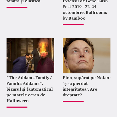
tânără și elastică
Extensii de Gene-Lash
Fest 2019 - 22-24
octombrie, Ballrooms
by Bamboo
“The Addams Family /
Elon, supărat pe Nolan:
Familia Addams”:
"şi-a pierdut
bizarul și fantomaticul
integritatea". Are
pe marele ecran de
dreptate?
Halloween