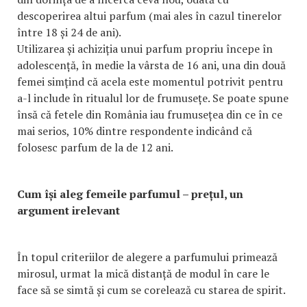
descoperirea altui parfum (mai ales în cazul tinerelor
între 18 și 24 de ani).
Utilizarea și achiziția unui parfum propriu începe în
adolescență, în medie la vârsta de 16 ani, una din două
femei simțind că acela este momentul potrivit pentru
a-l include în ritualul lor de frumusețe. Se poate spune
însă că fetele din România iau frumusețea din ce în ce
mai serios, 10% dintre respondente indicând că
folosesc parfum de la de 12 ani.
Cum își aleg femeile parfumul – prețul, un
argument irelevant
În topul criteriilor de alegere a parfumului primează
mirosul, urmat la mică distanță de modul în care le
face să se simtă și cum se corelează cu starea de spirit.