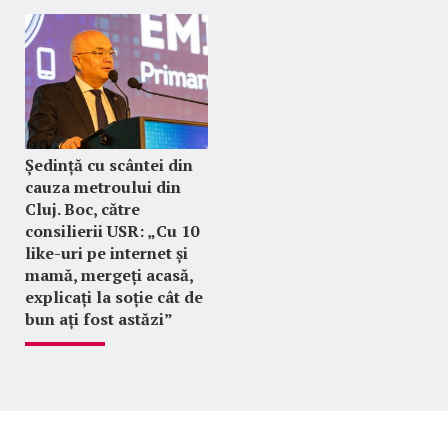
Ședință cu scântei din
cauza metroului din
Cluj. Boc, către
consilierii USR: „Cu 10
like-uri pe internet și
mamă, mergeți acasă,
explicați la soție cât de
bun ați fost astăzi”