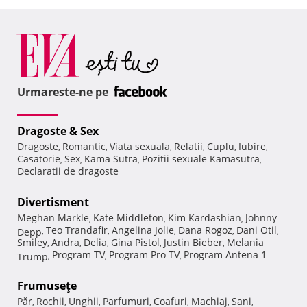
Urmareste-ne pe
Dragoste & Sex
Dragoste
Romantic
Viata sexuala
Relatii
Cuplu
Iubire
,
,
,
,
,
,
Casatorie
Sex
Kama Sutra
Pozitii sexuale Kamasutra
,
,
,
,
Declaratii de dragoste
Divertisment
Meghan Markle
Kate Middleton
Kim Kardashian
Johnny
,
,
,
Teo Trandafir
Angelina Jolie
Dana Rogoz
Dani Otil
Depp
,
,
,
,
,
Smiley
Andra
Delia
Gina Pistol
Justin Bieber
Melania
,
,
,
,
,
Program TV
Program Pro TV
Program Antena 1
Trump
,
,
,
Frumuseţe
Păr
Rochii
Unghii
Parfumuri
Coafuri
Machiaj
Sani
,
,
,
,
,
,
,