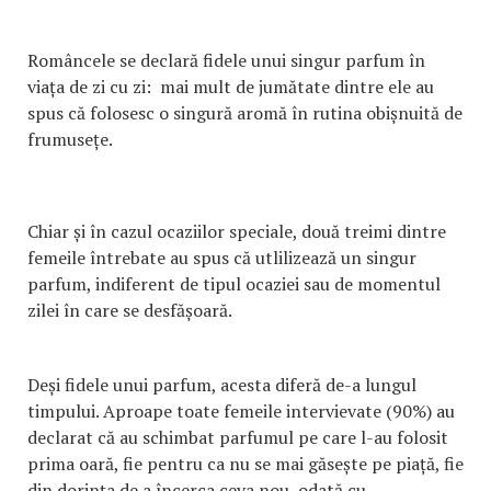
Româncele se declară fidele unui singur parfum în
viața de zi cu zi: mai mult de jumătate dintre ele au
spus că folosesc o singură aromă în rutina obișnuită de
frumusețe.
Chiar și în cazul ocaziilor speciale, două treimi dintre
femeile întrebate au spus că utlilizează un singur
parfum, indiferent de tipul ocaziei sau de momentul
zilei în care se desfășoară.
Deși fidele unui parfum, acesta diferă de-a lungul
timpului. Aproape toate femeile intervievate (90%) au
declarat că au schimbat parfumul pe care l-au folosit
prima oară, fie pentru ca nu se mai găsește pe piață, fie
din dorința de a încerca ceva nou, odată cu