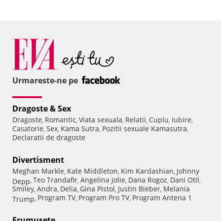
Urmareste-ne pe
Dragoste & Sex
Dragoste
Romantic
Viata sexuala
Relatii
Cuplu
Iubire
,
,
,
,
,
,
Casatorie
Sex
Kama Sutra
Pozitii sexuale Kamasutra
,
,
,
,
Declaratii de dragoste
Divertisment
Meghan Markle
Kate Middleton
Kim Kardashian
Johnny
,
,
,
Teo Trandafir
Angelina Jolie
Dana Rogoz
Dani Otil
Depp
,
,
,
,
,
Smiley
Andra
Delia
Gina Pistol
Justin Bieber
Melania
,
,
,
,
,
Program TV
Program Pro TV
Program Antena 1
Trump
,
,
,
Frumuseţe