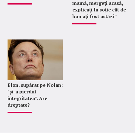
mamă, mergeți acasă,
explicați la soție cât de
bun ați fost astăzi”
Elon, supărat pe Nolan:
"şi-a pierdut
integritatea". Are
dreptate?