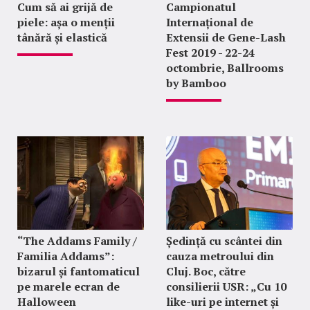
Cum să ai grijă de
Campionatul
piele: așa o menții
Internațional de
tânără și elastică
Extensii de Gene-Lash
Fest 2019 - 22-24
octombrie, Ballrooms
by Bamboo
“The Addams Family /
Ședință cu scântei din
Familia Addams”:
cauza metroului din
bizarul și fantomaticul
Cluj. Boc, către
pe marele ecran de
consilierii USR: „Cu 10
Halloween
like-uri pe internet și