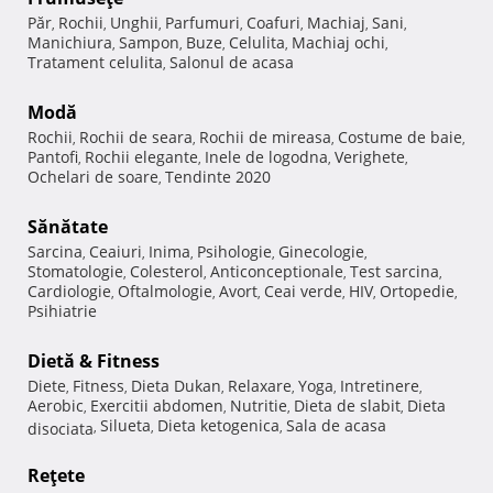
Păr
Rochii
Unghii
Parfumuri
Coafuri
Machiaj
Sani
,
,
,
,
,
,
,
Manichiura
Sampon
Buze
Celulita
Machiaj ochi
,
,
,
,
,
Tratament celulita
Salonul de acasa
,
Modă
Rochii
Rochii de seara
Rochii de mireasa
Costume de baie
,
,
,
,
Pantofi
Rochii elegante
Inele de logodna
Verighete
,
,
,
,
Ochelari de soare
Tendinte 2020
,
Sănătate
Sarcina
Ceaiuri
Inima
Psihologie
Ginecologie
,
,
,
,
,
Stomatologie
Colesterol
Anticonceptionale
Test sarcina
,
,
,
,
Cardiologie
Oftalmologie
Avort
Ceai verde
HIV
Ortopedie
,
,
,
,
,
,
Psihiatrie
Dietă & Fitness
Diete
Fitness
Dieta Dukan
Relaxare
Yoga
Intretinere
,
,
,
,
,
,
Aerobic
Exercitii abdomen
Nutritie
Dieta de slabit
Dieta
,
,
,
,
Silueta
Dieta ketogenica
Sala de acasa
disociata
,
,
,
Reţete