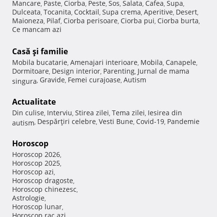
Mancare
Paste
Ciorba
Peste
Sos
Salata
Cafea
Supa
,
,
,
,
,
,
,
,
Dulceata
Tocanita
Cocktail
Supa crema
Aperitive
Desert
,
,
,
,
,
,
Maioneza
Pilaf
Ciorba perisoare
Ciorba pui
Ciorba burta
,
,
,
,
,
Ce mancam azi
Casă şi familie
Mobila bucatarie
Amenajari interioare
Mobila
Canapele
,
,
,
,
Dormitoare
Design interior
Parenting
Jurnal de mama
,
,
,
Gravide
Femei curajoase
Autism
singura
,
,
,
Actualitate
Din culise
Interviu
Stirea zilei
Tema zilei
Iesirea din
,
,
,
,
Despărţiri celebre
Vesti Bune
Covid-19
Pandemie
autism
,
,
,
,
Horoscop
Horoscop 2026
,
Horoscop 2025
,
Horoscop azi
,
Horoscop dragoste
,
Horoscop chinezesc
,
Astrologie
,
Horoscop lunar
,
Horoscop rac azi
,