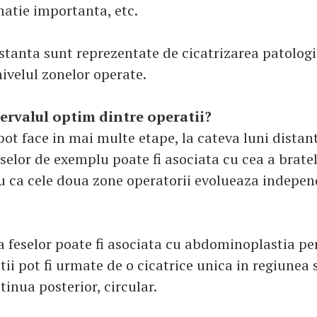
matie importanta, etc.
istanta sunt reprezentate de cicatrizarea patologi
nivelul zonelor operate.
tervalul optim dintre operatii?
pot face in mai multe etape, la cateva luni distant
selor de exemplu poate fi asociata cu cea a brate
ru ca cele doua zone operatorii evolueaza indepe
 feselor poate fi asociata cu abdominoplastia pe
tii pot fi urmate de o cicatrice unica in regiune
tinua posterior, circular.