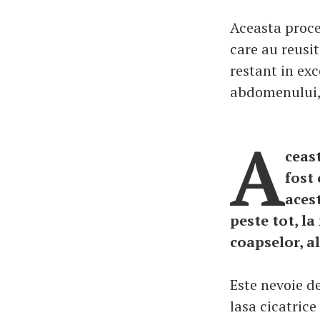
Aceasta proce
care au reusi
restant in exce
abdomenului, a
A
ceas
fost 
aces
peste tot, la
coapselor, a
Este nevoie de
lasa cicatric