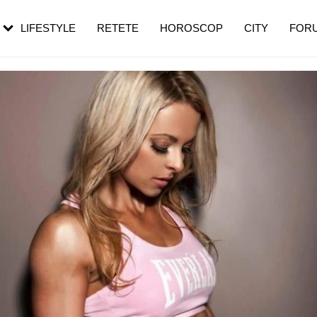
rebui să mergi
și 60 de ani. De ce te trezești mai des
pe măsură ce înaintezi în vârstă
LIFESTYLE
RETETE
HOROSCOP
CITY
FOR