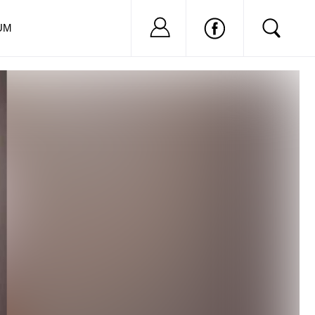
Nu ai cont?
Inregistreaza-
UM