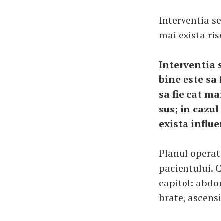
Interventia se
mai exista ri
Interventia 
bine este sa 
sa fie cat ma
sus; in cazu
exista influ
Planul operato
pacientului. 
capitol: abdom
brate, ascen