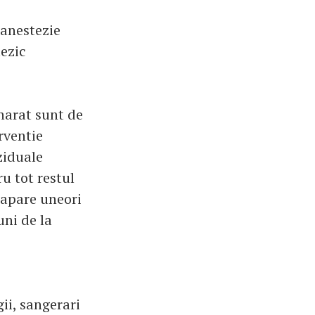
 anestezie
tezic
aharat sunt de
rventie
ziduale
u tot restul
 apare uneori
uni de la
ii, sangerari