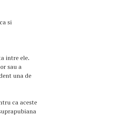
ca si
a intre ele.
lor sau a
ndent una de
ntru ca aceste
a suprapubiana