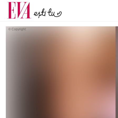
menopauză și când ar t
Carieră
la medic
Actualitate
© Copyright: