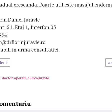
radual crescanda. Foarte util este masajul enderm
orin Daniel Juravle
i 51, Etaj 1, Interfon 03
554
t@drflorinjuravle.ro
tabili in urma consultatiei.
dent
ar
:
doctor
,
operatii
,
clinica juravle
comentariu