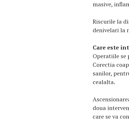
masive, infla
Riscurile la d
denivelari la 
Care este in
Operatiile se 
Corectia coap
sanilor, pent
cealalta.
Ascensionarea
doua interven
care se va con