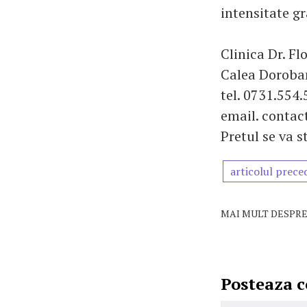
intensitate g
Clinica Dr. Fl
Calea Dorobant
tel. 0731.554.
email. contac
Pretul se va s
articolul prece
MAI MULT DESPRE
Posteaza 