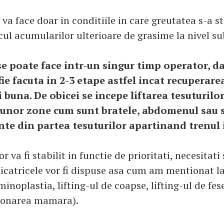
 va face doar in conditiile in care greutatea s-a st
scul acumularilor ulterioare de grasime la nivel s
se poate face intr-un singur timp operator, da
fie facuta in 2-3 etape astfel incat recuperare
i buna. De obicei se incepe liftarea tesuturilor
l unor zone cum sunt bratele, abdomenul sau 
ente din partea tesuturilor apartinand trenul 
r va fi stabilit in functie de prioritati, necesitati
Cicatricele vor fi dispuse asa cum am mentionat la
inoplastia, lifting-ul de coapse, lifting-ul de fese
sionarea mamara).