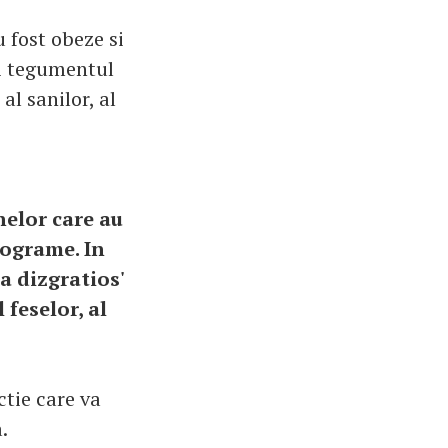
 fost obeze si
ii tegumentul
al sanilor, al
elor care au
lograme. In
a dizgratios'
 feselor, al
ctie care va
.