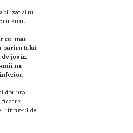
abilizat si nu
ubcutanat.
r cel mai
a pacientului
 de jos in
sanii nu
inferior.
 si dorinta
 fiecare
, lifting-ul de