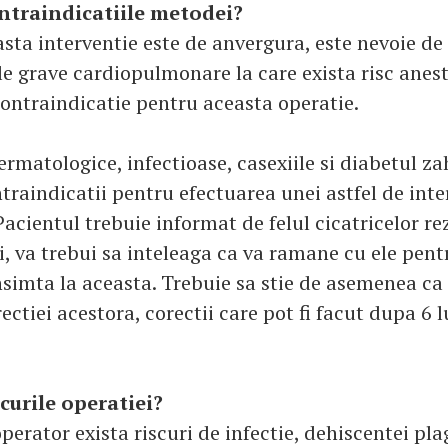
ntraindicatiile metodei?
sta interventie este de anvergura, este nevoie de
le grave cardiopulmonare la care exista risc anes
contraindicatie pentru aceasta operatie.
ermatologice, infectioase, casexiile si diabetul z
raindicatii pentru efectuarea unei astfel de inte
Pacientul trebuie informat de felul cicatricelor re
, va trebui sa inteleaga ca va ramane cu ele pentr
onsimta la aceasta. Trebuie sa stie de asemenea ca
ectiei acestora, corectii care pot fi facut dupa 6 l
curile operatiei?
erator exista riscuri de infectie, dehiscentei plag