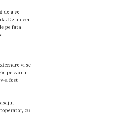
i de a se
nda. De obicei
de pe fata
la
xternare vi se
ic pe care il
 v-a fost
masajul
toperator, cu