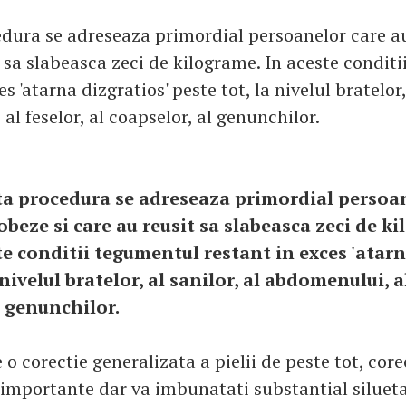
dura se adreseaza primordial persoanelor care au
t sa slabeasca zeci de kilograme. In aceste condit
s 'atarna dizgratios' peste tot, la nivelul bratelor, 
l feselor, al coapselor, al genunchilor.
ta procedura se adreseaza primordial persoan
obeze si care au reusit sa slabeasca zeci de ki
te conditii tegumentul restant in exces 'atarn
 nivelul bratelor, al sanilor, al abdomenului, al
l genunchilor.
 o corectie generalizata a pielii de peste tot, core
e importante dar va imbunatati substantial silueta