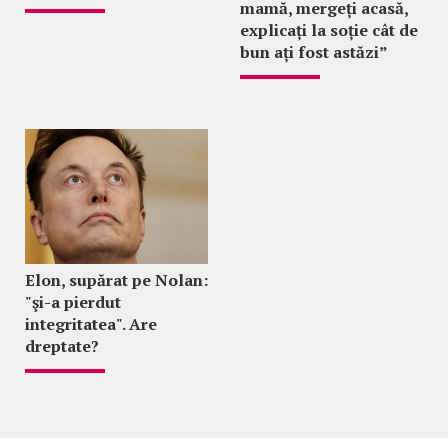
mamă, mergeți acasă,
explicați la soție cât de
bun ați fost astăzi”
Elon, supărat pe Nolan:
"şi-a pierdut
integritatea". Are
dreptate?