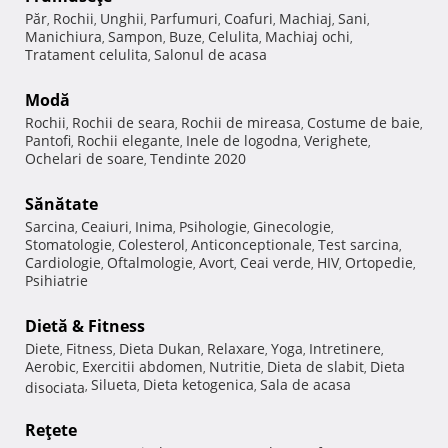
Păr
Rochii
Unghii
Parfumuri
Coafuri
Machiaj
Sani
,
,
,
,
,
,
,
Manichiura
Sampon
Buze
Celulita
Machiaj ochi
,
,
,
,
,
Tratament celulita
Salonul de acasa
,
Modă
Rochii
Rochii de seara
Rochii de mireasa
Costume de baie
,
,
,
,
Pantofi
Rochii elegante
Inele de logodna
Verighete
,
,
,
,
Ochelari de soare
Tendinte 2020
,
Sănătate
Sarcina
Ceaiuri
Inima
Psihologie
Ginecologie
,
,
,
,
,
Stomatologie
Colesterol
Anticonceptionale
Test sarcina
,
,
,
,
Cardiologie
Oftalmologie
Avort
Ceai verde
HIV
Ortopedie
,
,
,
,
,
,
Psihiatrie
Dietă & Fitness
Diete
Fitness
Dieta Dukan
Relaxare
Yoga
Intretinere
,
,
,
,
,
,
Aerobic
Exercitii abdomen
Nutritie
Dieta de slabit
Dieta
,
,
,
,
Silueta
Dieta ketogenica
Sala de acasa
disociata
,
,
,
Reţete