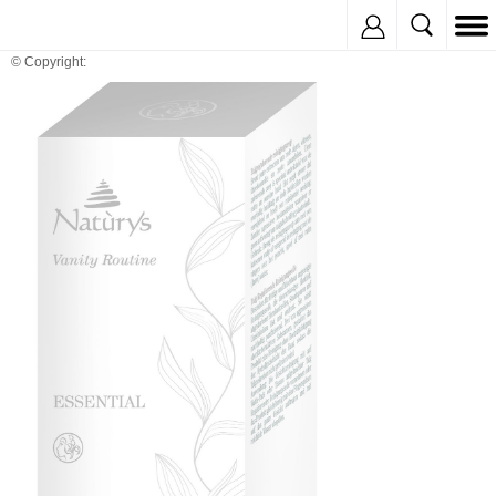
Inregistreaza
© Copyright: