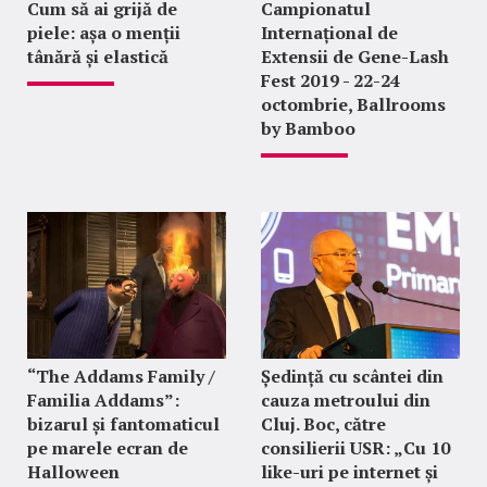
Cum să ai grijă de
Campionatul
piele: așa o menții
Internațional de
tânără și elastică
Extensii de Gene-Lash
Fest 2019 - 22-24
octombrie, Ballrooms
by Bamboo
“The Addams Family /
Ședință cu scântei din
Familia Addams”:
cauza metroului din
bizarul și fantomaticul
Cluj. Boc, către
pe marele ecran de
consilierii USR: „Cu 10
Halloween
like-uri pe internet și