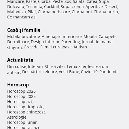
Mancare
Paste
Ciorba
Peste
Sos
Salata
Cafea
Supa
,
,
,
,
,
,
,
,
Dulceata
Tocanita
Cocktail
Supa crema
Aperitive
Desert
,
,
,
,
,
,
Maioneza
Pilaf
Ciorba perisoare
Ciorba pui
Ciorba burta
,
,
,
,
,
Ce mancam azi
Casă şi familie
Mobila bucatarie
Amenajari interioare
Mobila
Canapele
,
,
,
,
Dormitoare
Design interior
Parenting
Jurnal de mama
,
,
,
Gravide
Femei curajoase
Autism
singura
,
,
,
Actualitate
Din culise
Interviu
Stirea zilei
Tema zilei
Iesirea din
,
,
,
,
Despărţiri celebre
Vesti Bune
Covid-19
Pandemie
autism
,
,
,
,
Horoscop
Horoscop 2026
,
Horoscop 2025
,
Horoscop azi
,
Horoscop dragoste
,
Horoscop chinezesc
,
Astrologie
,
Horoscop lunar
,
Horoscop rac azi
,