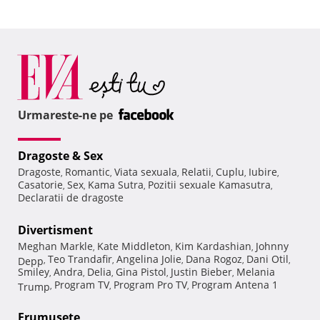
Urmareste-ne pe
Dragoste & Sex
Dragoste
Romantic
Viata sexuala
Relatii
Cuplu
Iubire
,
,
,
,
,
,
Casatorie
Sex
Kama Sutra
Pozitii sexuale Kamasutra
,
,
,
,
Declaratii de dragoste
Divertisment
Meghan Markle
Kate Middleton
Kim Kardashian
Johnny
,
,
,
Teo Trandafir
Angelina Jolie
Dana Rogoz
Dani Otil
Depp
,
,
,
,
,
Smiley
Andra
Delia
Gina Pistol
Justin Bieber
Melania
,
,
,
,
,
Program TV
Program Pro TV
Program Antena 1
Trump
,
,
,
Frumuseţe