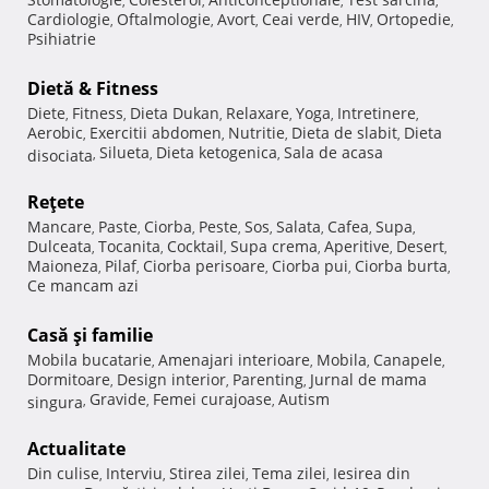
,
,
,
,
Cardiologie
Oftalmologie
Avort
Ceai verde
HIV
Ortopedie
,
,
,
,
,
,
Psihiatrie
Dietă & Fitness
Diete
Fitness
Dieta Dukan
Relaxare
Yoga
Intretinere
,
,
,
,
,
,
Aerobic
Exercitii abdomen
Nutritie
Dieta de slabit
Dieta
,
,
,
,
Silueta
Dieta ketogenica
Sala de acasa
disociata
,
,
,
Reţete
Mancare
Paste
Ciorba
Peste
Sos
Salata
Cafea
Supa
,
,
,
,
,
,
,
,
Dulceata
Tocanita
Cocktail
Supa crema
Aperitive
Desert
,
,
,
,
,
,
Maioneza
Pilaf
Ciorba perisoare
Ciorba pui
Ciorba burta
,
,
,
,
,
Ce mancam azi
Casă şi familie
Mobila bucatarie
Amenajari interioare
Mobila
Canapele
,
,
,
,
Dormitoare
Design interior
Parenting
Jurnal de mama
,
,
,
Gravide
Femei curajoase
Autism
singura
,
,
,
Actualitate
Din culise
Interviu
Stirea zilei
Tema zilei
Iesirea din
,
,
,
,