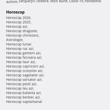
Despărţiri celebre
Vesti Bune
Covid-19
Pandemie
autism
,
,
,
,
Horoscop
Horoscop 2026
,
Horoscop 2025
,
Horoscop azi
,
Horoscop dragoste
,
Horoscop chinezesc
,
Astrologie
,
Horoscop lunar
,
Horoscop rac azi
,
Horoscop gemeni azi
,
Horoscop fecioara azi
,
Horoscop taur azi
,
Horoscop capricorn azi
,
Horoscop scorpion azi
,
Horoscop sagetator azi
,
Horoscop varsator azi
,
Horoscop pesti azi
,
Horoscop leu azi
,
Horoscop balanta azi
,
Horoscop berbec azi
,
Horoscop saptamanal