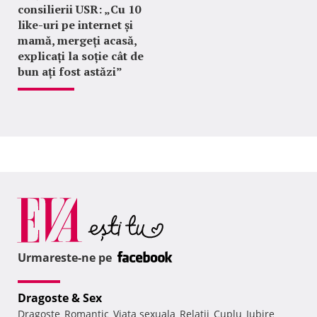
consilierii USR: „Cu 10
like-uri pe internet și
mamă, mergeți acasă,
explicați la soție cât de
bun ați fost astăzi”
Urmareste-ne pe
Dragoste & Sex
Dragoste
Romantic
Viata sexuala
Relatii
Cuplu
Iubire
,
,
,
,
,
,