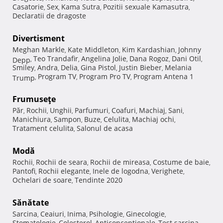
Casatorie
Sex
Kama Sutra
Pozitii sexuale Kamasutra
,
,
,
,
Declaratii de dragoste
Divertisment
Meghan Markle
Kate Middleton
Kim Kardashian
Johnny
,
,
,
Teo Trandafir
Angelina Jolie
Dana Rogoz
Dani Otil
Depp
,
,
,
,
,
Smiley
Andra
Delia
Gina Pistol
Justin Bieber
Melania
,
,
,
,
,
Program TV
Program Pro TV
Program Antena 1
Trump
,
,
,
Frumuseţe
Păr
Rochii
Unghii
Parfumuri
Coafuri
Machiaj
Sani
,
,
,
,
,
,
,
Manichiura
Sampon
Buze
Celulita
Machiaj ochi
,
,
,
,
,
Tratament celulita
Salonul de acasa
,
Modă
Rochii
Rochii de seara
Rochii de mireasa
Costume de baie
,
,
,
,
Pantofi
Rochii elegante
Inele de logodna
Verighete
,
,
,
,
Ochelari de soare
Tendinte 2020
,
Sănătate
Sarcina
Ceaiuri
Inima
Psihologie
Ginecologie
,
,
,
,
,
Stomatologie
Colesterol
Anticonceptionale
Test sarcina