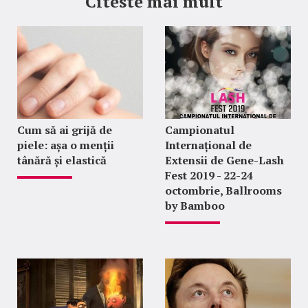
Citeste mai mult
Cum să ai grijă de
Campionatul
piele: așa o menții
Internațional de
tânără și elastică
Extensii de Gene-Lash
Fest 2019 - 22-24
octombrie, Ballrooms
by Bamboo