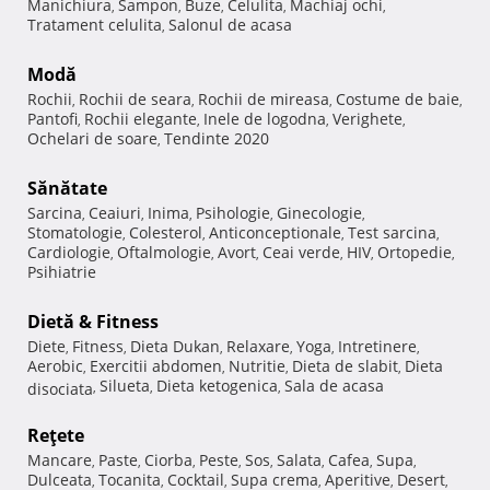
Manichiura
Sampon
Buze
Celulita
Machiaj ochi
,
,
,
,
,
Tratament celulita
Salonul de acasa
,
Modă
Rochii
Rochii de seara
Rochii de mireasa
Costume de baie
,
,
,
,
Pantofi
Rochii elegante
Inele de logodna
Verighete
,
,
,
,
Ochelari de soare
Tendinte 2020
,
Sănătate
Sarcina
Ceaiuri
Inima
Psihologie
Ginecologie
,
,
,
,
,
Stomatologie
Colesterol
Anticonceptionale
Test sarcina
,
,
,
,
Cardiologie
Oftalmologie
Avort
Ceai verde
HIV
Ortopedie
,
,
,
,
,
,
Psihiatrie
Dietă & Fitness
Diete
Fitness
Dieta Dukan
Relaxare
Yoga
Intretinere
,
,
,
,
,
,
Aerobic
Exercitii abdomen
Nutritie
Dieta de slabit
Dieta
,
,
,
,
Silueta
Dieta ketogenica
Sala de acasa
disociata
,
,
,
Reţete
Mancare
Paste
Ciorba
Peste
Sos
Salata
Cafea
Supa
,
,
,
,
,
,
,
,
Dulceata
Tocanita
Cocktail
Supa crema
Aperitive
Desert
,
,
,
,
,
,