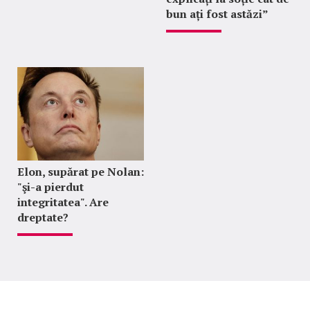
bun ați fost astăzi”
Elon, supărat pe Nolan:
"şi-a pierdut
integritatea". Are
dreptate?