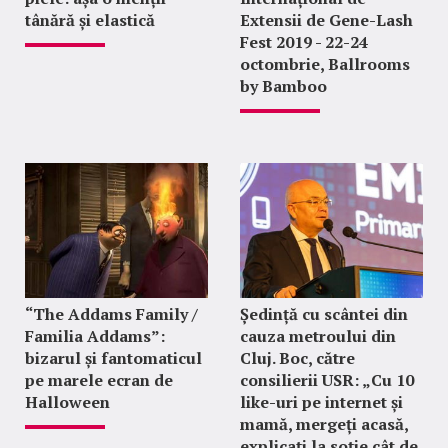
tânără și elastică
Extensii de Gene-Lash
Fest 2019 - 22-24
octombrie, Ballrooms
by Bamboo
“The Addams Family /
Ședință cu scântei din
Familia Addams”:
cauza metroului din
bizarul și fantomaticul
Cluj. Boc, către
pe marele ecran de
consilierii USR: „Cu 10
Halloween
like-uri pe internet și
mamă, mergeți acasă,
explicați la soție cât de