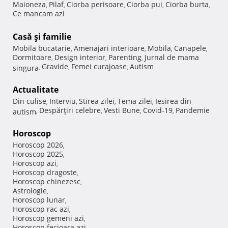
Maioneza
Pilaf
Ciorba perisoare
Ciorba pui
Ciorba burta
,
,
,
,
,
Ce mancam azi
Casă şi familie
Mobila bucatarie
Amenajari interioare
Mobila
Canapele
,
,
,
,
Dormitoare
Design interior
Parenting
Jurnal de mama
,
,
,
Gravide
Femei curajoase
Autism
singura
,
,
,
Actualitate
Din culise
Interviu
Stirea zilei
Tema zilei
Iesirea din
,
,
,
,
Despărţiri celebre
Vesti Bune
Covid-19
Pandemie
autism
,
,
,
,
Horoscop
Horoscop 2026
,
Horoscop 2025
,
Horoscop azi
,
Horoscop dragoste
,
Horoscop chinezesc
,
Astrologie
,
Horoscop lunar
,
Horoscop rac azi
,
Horoscop gemeni azi
,
Horoscop fecioara azi
,