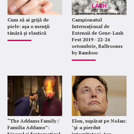
Cum să ai grijă de
Campionatul
piele: așa o menții
Internațional de
tânără și elastică
Extensii de Gene-Lash
Fest 2019 - 22-24
octombrie, Ballrooms
by Bamboo
“The Addams Family /
Elon, supărat pe Nolan:
Familia Addams”:
"şi-a pierdut
bizarul și fantomaticul
integritatea". Are