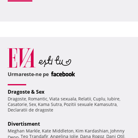
Urmareste-ne pe
Dragoste & Sex
Dragoste
Romantic
Viata sexuala
Relatii
Cuplu
Iubire
,
,
,
,
,
,
Casatorie
Sex
Kama Sutra
Pozitii sexuale Kamasutra
,
,
,
,
Declaratii de dragoste
Divertisment
Meghan Markle
Kate Middleton
Kim Kardashian
Johnny
,
,
,
Teo Trandafir
Angelina Jolie
Dana Rogoz
Dani Otil
Depp
,
,
,
,
,