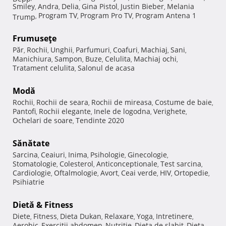
Smiley
Andra
Delia
Gina Pistol
Justin Bieber
Melania
,
,
,
,
,
Program TV
Program Pro TV
Program Antena 1
Trump
,
,
,
Frumuseţe
Păr
Rochii
Unghii
Parfumuri
Coafuri
Machiaj
Sani
,
,
,
,
,
,
,
Manichiura
Sampon
Buze
Celulita
Machiaj ochi
,
,
,
,
,
Tratament celulita
Salonul de acasa
,
Modă
Rochii
Rochii de seara
Rochii de mireasa
Costume de baie
,
,
,
,
Pantofi
Rochii elegante
Inele de logodna
Verighete
,
,
,
,
Ochelari de soare
Tendinte 2020
,
Sănătate
Sarcina
Ceaiuri
Inima
Psihologie
Ginecologie
,
,
,
,
,
Stomatologie
Colesterol
Anticonceptionale
Test sarcina
,
,
,
,
Cardiologie
Oftalmologie
Avort
Ceai verde
HIV
Ortopedie
,
,
,
,
,
,
Psihiatrie
Dietă & Fitness
Diete
Fitness
Dieta Dukan
Relaxare
Yoga
Intretinere
,
,
,
,
,
,
Aerobic
Exercitii abdomen
Nutritie
Dieta de slabit
Dieta
,
,
,
,