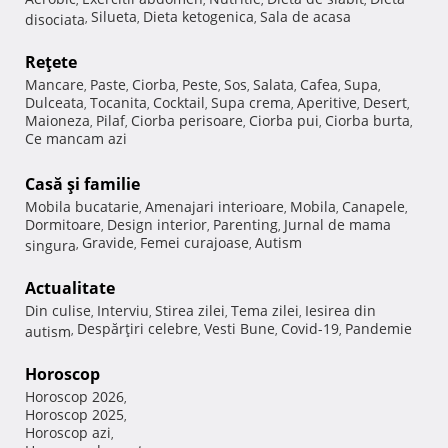
Silueta
Dieta ketogenica
Sala de acasa
disociata
,
,
,
Reţete
Mancare
Paste
Ciorba
Peste
Sos
Salata
Cafea
Supa
,
,
,
,
,
,
,
,
Dulceata
Tocanita
Cocktail
Supa crema
Aperitive
Desert
,
,
,
,
,
,
Maioneza
Pilaf
Ciorba perisoare
Ciorba pui
Ciorba burta
,
,
,
,
,
Ce mancam azi
Casă şi familie
Mobila bucatarie
Amenajari interioare
Mobila
Canapele
,
,
,
,
Dormitoare
Design interior
Parenting
Jurnal de mama
,
,
,
Gravide
Femei curajoase
Autism
singura
,
,
,
Actualitate
Din culise
Interviu
Stirea zilei
Tema zilei
Iesirea din
,
,
,
,
Despărţiri celebre
Vesti Bune
Covid-19
Pandemie
autism
,
,
,
,
Horoscop
Horoscop 2026
,
Horoscop 2025
,
Horoscop azi
,