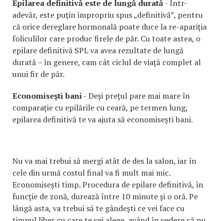
Epilarea definitivă este de lungă durată
- Într-
adevăr, este puțin impropriu spus „definitivă”, pentru
că orice dereglare hormonală poate duce la re-apariția
foliculilor care produc firele de păr. Cu toate astea, o
epilare definitivă SPL va avea rezultate de lungă
durată – în genere, cam cât ciclul de viață complet al
unui fir de păr.
Economisești bani
- Deși prețul pare mai mare în
comparație cu epilările cu ceară, pe termen lung,
epilarea definitivă te va ajuta să economisești bani.
Nu va mai trebui să mergi atât de des la salon, iar în
cele din urmă costul final va fi mult mai mic.
Economisești timp. Procedura de epilare definitivă, în
funcție de zonă, durează între 10 minute și o oră. Pe
lângă asta, va trebui să te gândești ce vei face cu
timpul liber cu care te vei alege, având în vedere că nu