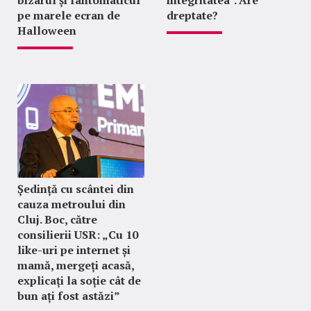
pe marele ecran de
dreptate?
Halloween
Ședință cu scântei din
cauza metroului din
Cluj. Boc, către
consilierii USR: „Cu 10
like-uri pe internet și
mamă, mergeți acasă,
explicați la soție cât de
bun ați fost astăzi”