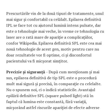
Prescurtările vin de la două tipuri de tratamente, unul
mai sigur și confortabil ca celălalt. Epilarea definitivă
IPL se face tot cu ajutorul luminii intens pulsate, dar
este o tehnologie mai veche, în vreme ce tehnologia cu
laser are o rată mare de apariție a complicațiilor,
confor Wikipedia. Epilarea definitivă SPL este cea mai
nouă tehnologie de acest gen, motiv pentru care nu
doar rezultatele vor fi optime, ci și disconfortul
pacientului va fi micșorat simțitor.
Precizie și siguranță
- După cum menționam și mai
sus, epilarea definitivă de tip SPL este o procedură
mult mai sigură și precisă, în comparație cu celelalte.
Nu o spunem noi, ci o indică statisticile. Avantajul
epilării definitive SPL (square pulsed light) stă în
faptul că lumina este constantă, fără variații,
micșorând astfel riscurile apariției de efecte adverse