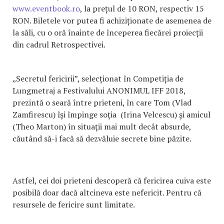
www.eventbook.ro
, la prețul de 10 RON, respectiv 15
RON. Biletele vor putea fi achiziționate de asemenea de
la săli, cu o oră înainte de începerea fiecărei proiecții
din cadrul Retrospectivei.
„Secretul fericirii”, selecționat în Competiția de
Lungmetraj a Festivalului ANONIMUL IFF 2018,
prezintă o seară între prieteni, în care Tom (Vlad
Zamfirescu) îşi împinge soţia (Irina Velcescu) şi amicul
(Theo Marton) în situaţii mai mult decât absurde,
căutând să-i facă să dezvăluie secrete bine păzite.
Astfel, cei doi prieteni descoperă că fericirea cuiva este
posibilă doar dacă altcineva este nefericit. Pentru că
resursele de fericire sunt limitate.