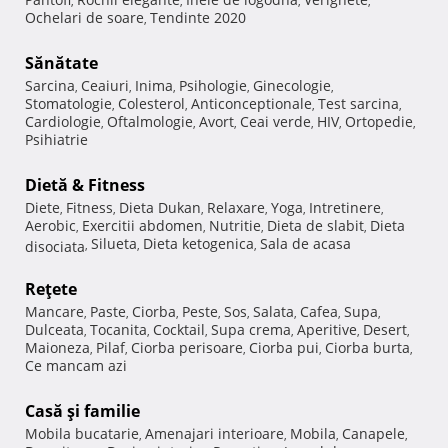
,
,
,
,
Ochelari de soare
Tendinte 2020
,
Sănătate
Sarcina
Ceaiuri
Inima
Psihologie
Ginecologie
,
,
,
,
,
Stomatologie
Colesterol
Anticonceptionale
Test sarcina
,
,
,
,
Cardiologie
Oftalmologie
Avort
Ceai verde
HIV
Ortopedie
,
,
,
,
,
,
Psihiatrie
Dietă & Fitness
Diete
Fitness
Dieta Dukan
Relaxare
Yoga
Intretinere
,
,
,
,
,
,
Aerobic
Exercitii abdomen
Nutritie
Dieta de slabit
Dieta
,
,
,
,
Silueta
Dieta ketogenica
Sala de acasa
disociata
,
,
,
Reţete
Mancare
Paste
Ciorba
Peste
Sos
Salata
Cafea
Supa
,
,
,
,
,
,
,
,
Dulceata
Tocanita
Cocktail
Supa crema
Aperitive
Desert
,
,
,
,
,
,
Maioneza
Pilaf
Ciorba perisoare
Ciorba pui
Ciorba burta
,
,
,
,
,
Ce mancam azi
Casă şi familie
Mobila bucatarie
Amenajari interioare
Mobila
Canapele
,
,
,
,