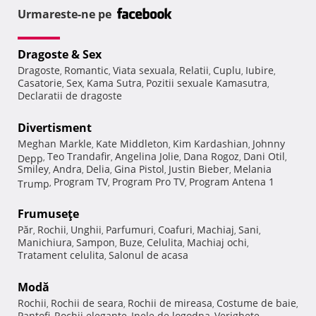
Urmareste-ne pe
Dragoste & Sex
Dragoste
Romantic
Viata sexuala
Relatii
Cuplu
Iubire
,
,
,
,
,
,
Casatorie
Sex
Kama Sutra
Pozitii sexuale Kamasutra
,
,
,
,
Declaratii de dragoste
Divertisment
Meghan Markle
Kate Middleton
Kim Kardashian
Johnny
,
,
,
Teo Trandafir
Angelina Jolie
Dana Rogoz
Dani Otil
Depp
,
,
,
,
,
Smiley
Andra
Delia
Gina Pistol
Justin Bieber
Melania
,
,
,
,
,
Program TV
Program Pro TV
Program Antena 1
Trump
,
,
,
Frumuseţe
Păr
Rochii
Unghii
Parfumuri
Coafuri
Machiaj
Sani
,
,
,
,
,
,
,
Manichiura
Sampon
Buze
Celulita
Machiaj ochi
,
,
,
,
,
Tratament celulita
Salonul de acasa
,
Modă
Rochii
Rochii de seara
Rochii de mireasa
Costume de baie
,
,
,
,
Pantofi
Rochii elegante
Inele de logodna
Verighete