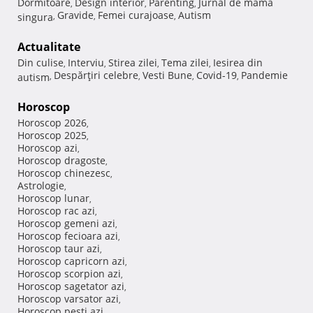
Dormitoare
Design interior
Parenting
Jurnal de mama
,
,
,
Gravide
Femei curajoase
Autism
singura
,
,
,
Actualitate
Din culise
Interviu
Stirea zilei
Tema zilei
Iesirea din
,
,
,
,
Despărţiri celebre
Vesti Bune
Covid-19
Pandemie
autism
,
,
,
,
Horoscop
Horoscop 2026
,
Horoscop 2025
,
Horoscop azi
,
Horoscop dragoste
,
Horoscop chinezesc
,
Astrologie
,
Horoscop lunar
,
Horoscop rac azi
,
Horoscop gemeni azi
,
Horoscop fecioara azi
,
Horoscop taur azi
,
Horoscop capricorn azi
,
Horoscop scorpion azi
,
Horoscop sagetator azi
,
Horoscop varsator azi
,
Horoscop pesti azi
,