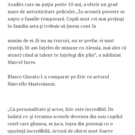
Aradits care au puțin peste 10 ani, a oferit un grad
mare de autenticitate peliculei. „În această poveste se
naște o familie temporară. Copiii sunt cei mai prețioși
în familia asta și trebuie să ținem cont la
maxim de ei. Ei nu au trucuri, nu se prefac ei sunt
cinstiți. M-am înțeles de minune cu Alessia, mai ales că
atunci când ai talent te înțelegi din plin”, a subliniat
Marcel Iures.
Blasco Giurato l-a comparat pe Eric cu actorul
Marcello Mastroianni.
„Ca personalitate și actor, Eric este incredibil. De
îndată ce-și termina scenele devenea din nou copilul
vesel care glumea, se juca. Ieșea din pesonaj cu o
ușurință incredibilă. Actorii de obicei sunt foarte