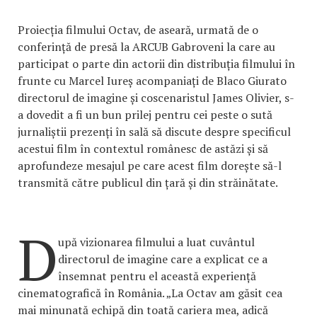
Proiecția filmului Octav, de aseară, urmată de o
conferință de presă la ARCUB Gabroveni la care au
participat o parte din actorii din distribuția filmului în
frunte cu Marcel Iureș acompaniați de Blaco Giurato
directorul de imagine și coscenaristul James Olivier, s-
a dovedit a fi un bun prilej pentru cei peste o sută
jurnaliștii prezenți în sală să discute despre specificul
acestui film în contextul românesc de astăzi și să
aprofundeze mesajul pe care acest film dorește să-l
transmită către publicul din țară și din străinătate.
D
upă vizionarea filmului a luat cuvântul
directorul de imagine care a explicat ce a
însemnat pentru el această experiență
cinematografică în România. „La Octav am găsit cea
mai minunată echipă din toată cariera mea, adică