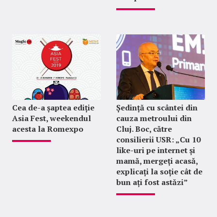
Cea de-a șaptea ediție
Ședință cu scântei din
Asia Fest, weekendul
cauza metroului din
acesta la Romexpo
Cluj. Boc, către
consilierii USR: „Cu 10
like-uri pe internet și
mamă, mergeți acasă,
explicați la soție cât de
bun ați fost astăzi”