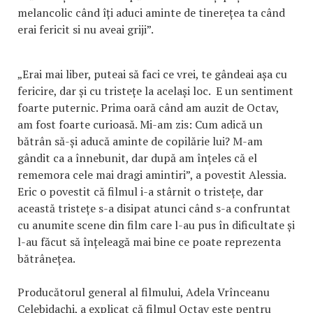
melancolic când îți aduci aminte de tinerețea ta când
erai fericit si nu aveai griji”.
„Erai mai liber, puteai să faci ce vrei, te gândeai așa cu
fericire, dar și cu tristețe la același loc. E un sentiment
foarte puternic. Prima oară când am auzit de Octav,
am fost foarte curioasă. Mi-am zis: Cum adică un
bătrân să-și aducă aminte de copilărie lui? M-am
gândit ca a înnebunit, dar după am înțeles că el
rememora cele mai dragi amintiri”, a povestit Alessia.
Eric o povestit că filmul i-a stârnit o tristețe, dar
această tristețe s-a disipat atunci când s-a confruntat
cu anumite scene din film care l-au pus în dificultate și
l-au făcut să înțeleagă mai bine ce poate reprezenta
bătrânețea.
Producătorul general al filmului, Adela Vrînceanu
Celebidachi, a explicat că filmul Octav este pentru