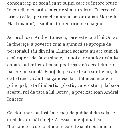
concentrați pe scenă sunt puțini care se întorc brusc
în cotidian cu atâta bucurie și naturalețe. Eu cred că
Eric va călca pe urmele marelui actor italian Marcello
Mastroianni”, a subliniat directorul de imagine.
Actorul Ioan Andrei Ionescu, care este tatăl lui Octav
la tinerețe, a povestit cum a ajuns să se apropie de
personajul său din film. „Lumea aceasta nu are cum să
aibă raport decât cu sinele, cu noi care am fost cândva
copii și autenticitatea nu poate să vină decât dintr-o
părere personală. Emoțiile pe care le am sunt emoțiile
ce le trăiesc când mă gândesc la tatăl meu, modelul
principal, tata fiind artist plastic, care a stat și la baza
acestui rol de tată a lui Octav”, a precizat Ioan Andrei
Ionescu
Cei doi tineri au fost întrebați de publicul din sală ce
cred despre bătrânețe. Alessia a menționat că
”bătrânețea este o etapă în care te simți puțin mai