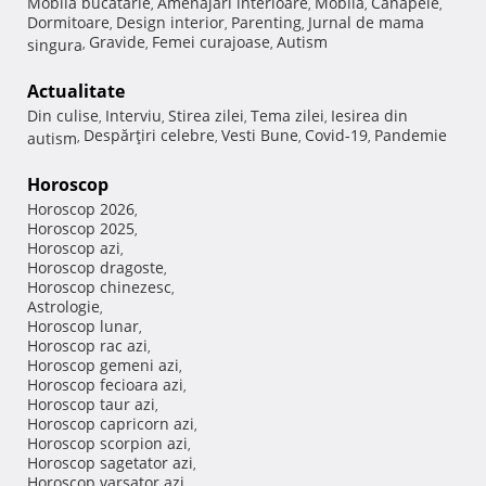
Mobila bucatarie
Amenajari interioare
Mobila
Canapele
,
,
,
,
Dormitoare
Design interior
Parenting
Jurnal de mama
,
,
,
Gravide
Femei curajoase
Autism
singura
,
,
,
Actualitate
Din culise
Interviu
Stirea zilei
Tema zilei
Iesirea din
,
,
,
,
Despărţiri celebre
Vesti Bune
Covid-19
Pandemie
autism
,
,
,
,
Horoscop
Horoscop 2026
,
Horoscop 2025
,
Horoscop azi
,
Horoscop dragoste
,
Horoscop chinezesc
,
Astrologie
,
Horoscop lunar
,
Horoscop rac azi
,
Horoscop gemeni azi
,
Horoscop fecioara azi
,
Horoscop taur azi
,
Horoscop capricorn azi
,
Horoscop scorpion azi
,
Horoscop sagetator azi
,
Horoscop varsator azi
,