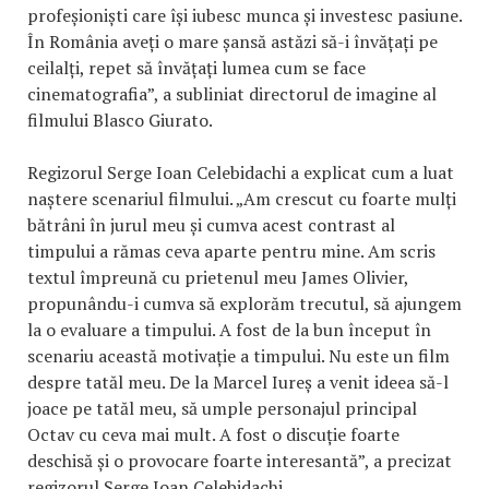
profeșioniști care își iubesc munca și investesc pasiune.
În România aveți o mare șansă astăzi să-i învățați pe
ceilalți, repet să învățați lumea cum se face
cinematografia”, a subliniat directorul de imagine al
filmului Blasco Giurato.
Regizorul Serge Ioan Celebidachi a explicat cum a luat
naștere scenariul filmului. „Am crescut cu foarte mulți
bătrâni în jurul meu și cumva acest contrast al
timpului a rămas ceva aparte pentru mine. Am scris
textul împreună cu prietenul meu James Olivier,
propunându-i cumva să explorăm trecutul, să ajungem
la o evaluare a timpului. A fost de la bun început în
scenariu această motivație a timpului. Nu este un film
despre tatăl meu. De la Marcel Iureș a venit ideea să-l
joace pe tatăl meu, să umple personajul principal
Octav cu ceva mai mult. A fost o discuție foarte
deschisă și o provocare foarte interesantă”, a precizat
regizorul Serge Ioan Celebidachi.