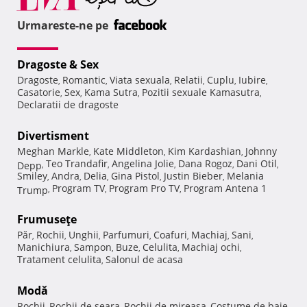
Urmareste-ne pe
Dragoste & Sex
Dragoste
Romantic
Viata sexuala
Relatii
Cuplu
Iubire
,
,
,
,
,
,
Casatorie
Sex
Kama Sutra
Pozitii sexuale Kamasutra
,
,
,
,
Declaratii de dragoste
Divertisment
Meghan Markle
Kate Middleton
Kim Kardashian
Johnny
,
,
,
Teo Trandafir
Angelina Jolie
Dana Rogoz
Dani Otil
Depp
,
,
,
,
,
Smiley
Andra
Delia
Gina Pistol
Justin Bieber
Melania
,
,
,
,
,
Program TV
Program Pro TV
Program Antena 1
Trump
,
,
,
Frumuseţe
Păr
Rochii
Unghii
Parfumuri
Coafuri
Machiaj
Sani
,
,
,
,
,
,
,
Manichiura
Sampon
Buze
Celulita
Machiaj ochi
,
,
,
,
,
Tratament celulita
Salonul de acasa
,
Modă
Rochii
Rochii de seara
Rochii de mireasa
Costume de baie
,
,
,
,