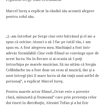
Marcel Iureș a explicat la rândul său această alegere
pentru rolul său.
„L-am întrebat pe Serge cine este bătrânul și el mi-a
spus că oricine. Atunci o să-l fac pe tatăl tău, i-am
spus eu. A fost alegerea mea. Machiajul a fost într-
adevăr formidabil. Cine vede filmul se convinge ușor de
acest lucru. Nu în fiecare zi ai ocazia să-l poți
întruchipa pe marele muzician. Să nu uităm că Sergiu
Celibidache nu a fost doar un erou al muzicii, dar și a
unei întregi țări. E mare lucru să dai viață unui astfel de
personaj”, a explicat Marcel Iureș.
Pentru marele actor filmul „Octav este o poveste
clară, minunată și frumoasă” care prin prezența celor
doi tineri în distribuție, Alessiei Tofan și a lui Eric