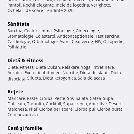
Pantofi
Rochii elegante
Inele de logodna
Verighete
,
,
,
,
Ochelari de soare
Tendinte 2020
,
Sănătate
Sarcina
Ceaiuri
Inima
Psihologie
Ginecologie
,
,
,
,
,
Stomatologie
Colesterol
Anticonceptionale
Test sarcina
,
,
,
,
Cardiologie
Oftalmologie
Avort
Ceai verde
HIV
Ortopedie
,
,
,
,
,
,
Psihiatrie
Dietă & Fitness
Diete
Fitness
Dieta Dukan
Relaxare
Yoga
Intretinere
,
,
,
,
,
,
Aerobic
Exercitii abdomen
Nutritie
Dieta de slabit
Dieta
,
,
,
,
Silueta
Dieta ketogenica
Sala de acasa
disociata
,
,
,
Reţete
Mancare
Paste
Ciorba
Peste
Sos
Salata
Cafea
Supa
,
,
,
,
,
,
,
,
Dulceata
Tocanita
Cocktail
Supa crema
Aperitive
Desert
,
,
,
,
,
,
Maioneza
Pilaf
Ciorba perisoare
Ciorba pui
Ciorba burta
,
,
,
,
,
Ce mancam azi
Casă şi familie