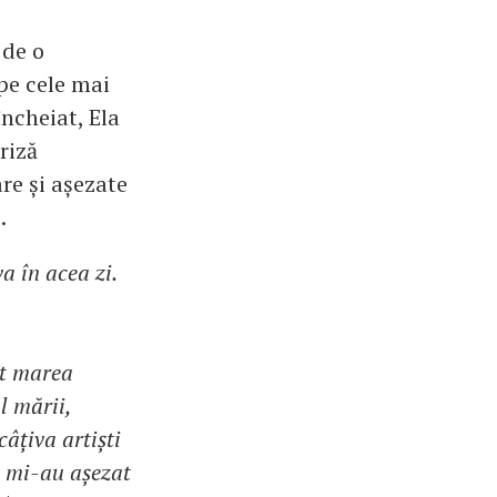
 de o
 pe cele mai
încheiat, Ela
riză
are și așezate
.
a în acea zi.
ut marea
l mării,
âțiva artiști
, mi-au așezat