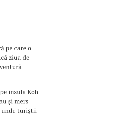
ră pe care o
acă ziua de
aventură
 pe insula Koh
 au și mers
 unde turiștii