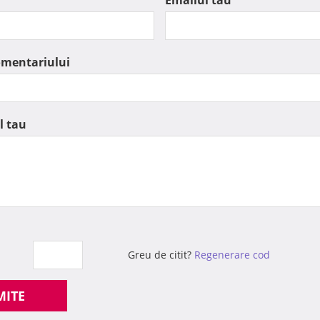
Emailul tau
omentariului
l tau
Greu de citit?
Regenerare cod
MITE