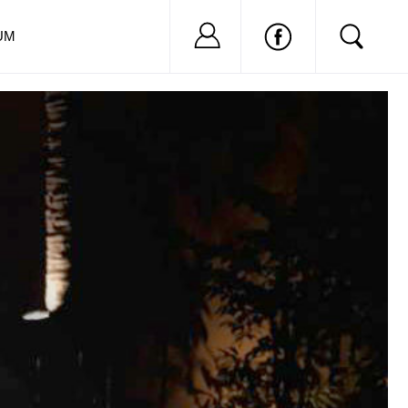
Nu ai cont?
Inregistreaza-
UM