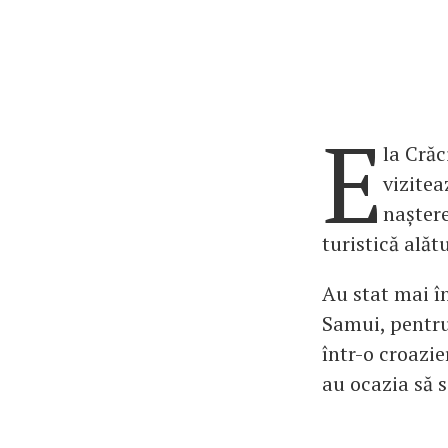
E
la Crăc
vizitea
naștere
turistică alăt
Au stat mai î
Samui, pentru 
într-o croazie
au ocazia să s