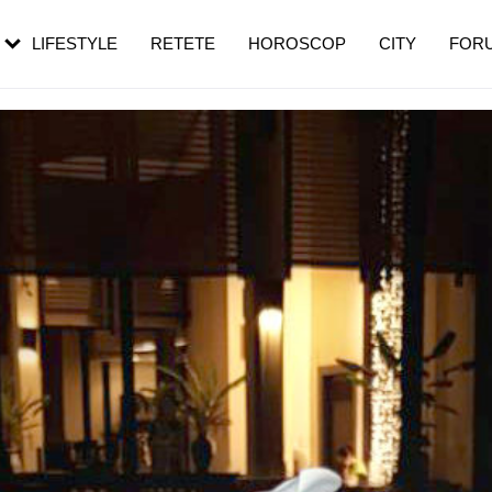
rebui să mergi
și 60 de ani. De ce te trezești mai des
pe măsură ce înaintezi în vârstă
LIFESTYLE
RETETE
HOROSCOP
CITY
FOR