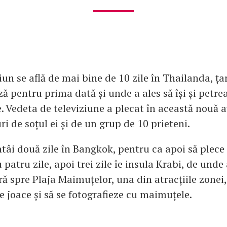
iun se află de mai bine de 10 zile în Thailanda, ța
ză pentru prima dată și unde a ales să își și petre
. Vedeta de televiziune a plecat în această nouă 
uri de soțul ei și de un grup de 10 prieteni.
ntâi două zile în Bangkok, pentru ca apoi să plece
patru zile, apoi trei zile îe insula Krabi, de unde
ră spre Plaja Maimuțelor, una din atracțiile zonei,
e joace și să se fotografieze cu maimuțele.