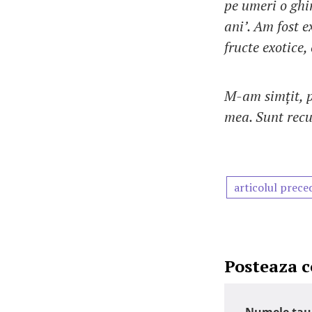
pe umeri o ghi
ani’. Am fost 
fructe exotice,
M-am simțit, p
mea. Sunt recu
articolul prece
Posteaza 