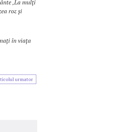
cânte ‚La mulți
ea roz și
ați în viața
ticolul urmator