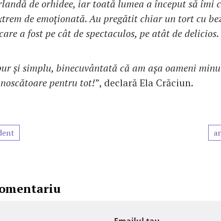
rlandă de orhidee, iar toată lumea a început să îmi 
extrem de emoționată. Au pregătit chiar un tort cu bez
 care a fost pe cât de spectaculos, pe atât de delicios.
ur și simplu, binecuvântată că am așa oameni minun
noscătoare pentru tot!
”, declară Ela Crăciun.
dent
ar
comentariu