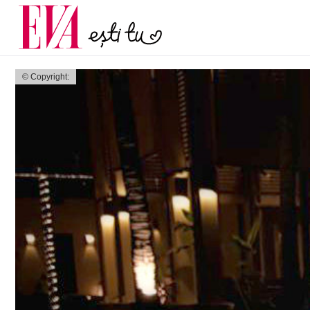
menopauză și când ar t
Carieră
la medic
Actualitate
© Copyright: