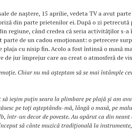
 sale de naștere, 15 aprilie, vedeta TV a avut parte
riză din parte prietenilor ei. După o zi petrecută
din regiune, când credea că seria activităților s-a 
t parte de un cadou emoționant: o petrecere surp
 plaja cu nisip fin. Acolo a fost întinsă o masă m
re de jur împrejur care au creat o atmosferă de vis
moție. Chiar nu mă așteptam să se mai întâmple cev
să ieșim puțin seara la plimbare pe plajă și am av
 găsesc pe toți așteptându-mă, lângă o masă, pe malu
lb, într-un decor de poveste. Au apărut ca din neant c
 început să cânte muzică tradițională la instrumente