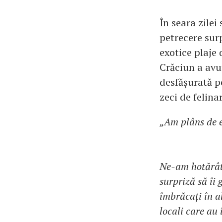
În seara zilei
petrecere surp
exotice plaje 
Crăciun a avu
desfășurată pe
zeci de felina
„Am plâns de e
Ne-am hotărât 
surpriză să îi
îmbrăcați în a
locali care au