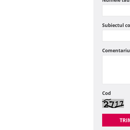
Numele tau
Subiectul c
Comentariu
Cod
TRI