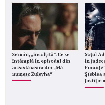
Sermin, „încolțită”. Ce se
Soţul Ad
întâmplă în episodul din
în judec
această seară din „Mă
Finanţe! 
numesc Zuleyha”
Şteblea 
Justiţie