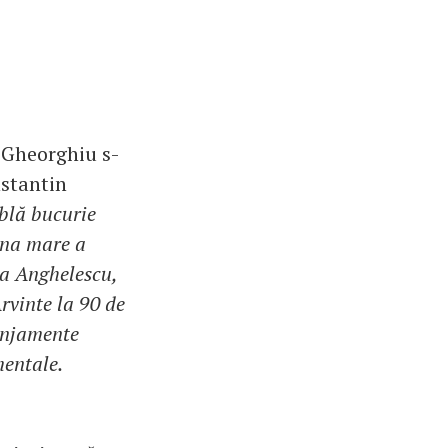
 Gheorghiu s-
nstantin
blă bucurie
cena mare a
ca Anghelescu,
rvinte la 90 de
ranjamente
mentale.