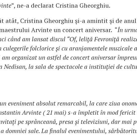
vinte
”, ne-a declarat Cristina Gheorghiu.
 atât, Cristina Gheorghiu şi-a amintit şi de anul 
 maestrului Arvinte un concert aniversar. “
În urm
nci când am lansat discul “Of, leliţă Fevroniţă reali
n culegerile folclorice şi cu aranjamentele muzicale 
i am organizat un astfel de concert aniversar împreu
a Nedisan, la sala de spectacole a instituţiei de cul
t un eveniment absolut remarcabil, la care ziua onom
stantin Arvinte ( 21 mai) s-a împletit în mod fericit
nvitaţi pe sprânceană, presa şi televiziuni, dar mai p
a domniei sale. La finalul evenimentului, sărbătorit