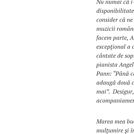
Nu numai că i-
disponibilitate
consider că ne
muzicii române
facem parte, An
excepţional a c
cântate de sop
pianista Angel
Pann: “Până câ
adaugă două cul
mai”. Desigur,
acompaniamentu
Marea mea bucu
mulţumire şi î