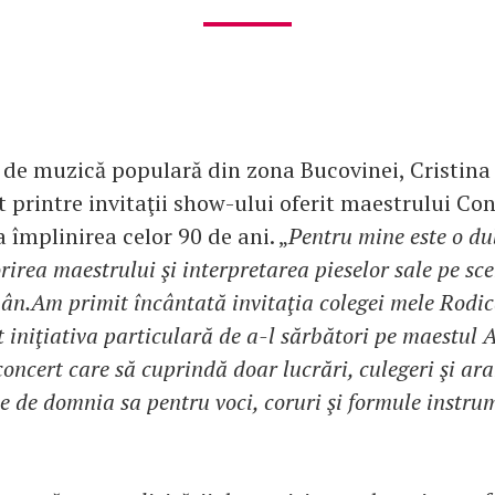
 de muzică populară din zona Bucovinei, Cristina
 printre invitaţii show-ului oferit maestrului Co
a împlinirea celor 90 de ani. „
Pentru mine este o du
orirea maestrului şi interpretarea pieselor sale pe s
n.Am primit încântată invitaţia colegei mele Rodi
t iniţiativa particulară de a-l sărbători pe maestul A
concert care să cuprindă doar lucrări, culegeri şi a
e de domnia sa pentru voci, coruri şi formule instru