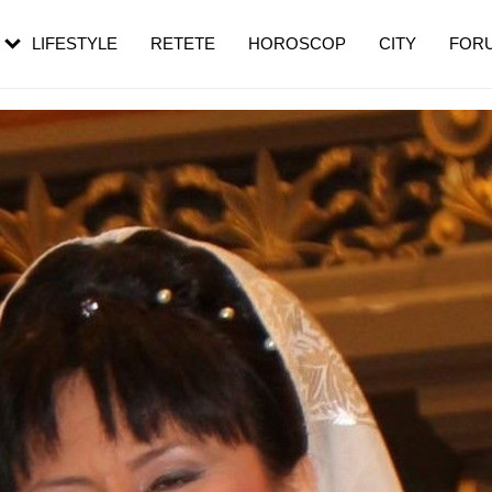
rebui să mergi
și 60 de ani. De ce te trezești mai des
pe măsură ce înaintezi în vârstă
LIFESTYLE
RETETE
HOROSCOP
CITY
FOR