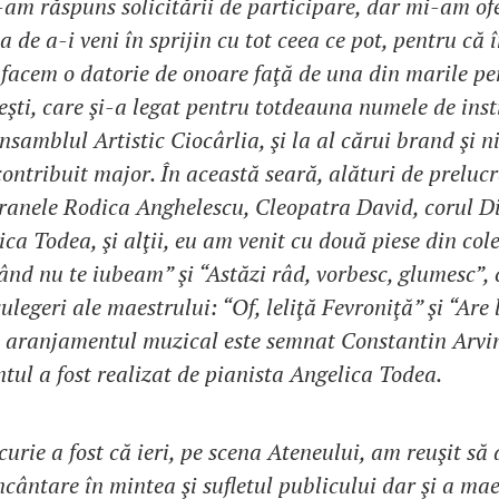
am răspuns solicitării de participare, dar mi-am ofe
a de a-i veni în sprijin cu tot ceea ce pot, pentru că î
 facem o datorie de onoare faţă de una din marile per
şti, care şi-a legat pentru totdeauna numele de inst
samblul Artistic Ciocârlia, şi la al cărui brand şi ni
ontribuit major. În această seară, alături de prelucră
ranele Rodica Anghelescu, Cleopatra David, corul D
ica Todea, şi alţii, eu am venit cu două piese din col
nd nu te iubeam” şi “Astăzi râd, vorbesc, glumesc”, c
egeri ale maestrului: “Of, leliţă Fevroniţă” şi “Are l
 aranjamentul muzical este semnat Constantin Arvin
l a fost realizat de pianista Angelica Todea.
rie a fost că ieri, pe scena Ateneului, am reuşit să
ncântare în mintea şi sufletul publicului dar şi a mae