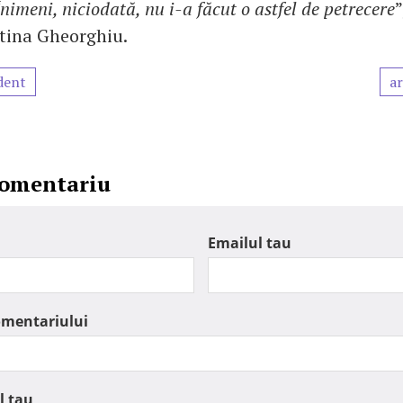
nimeni, niciodată, nu i-a făcut o astfel de petrecere
”
stina Gheorghiu.
dent
ar
comentariu
Emailul tau
omentariului
l tau