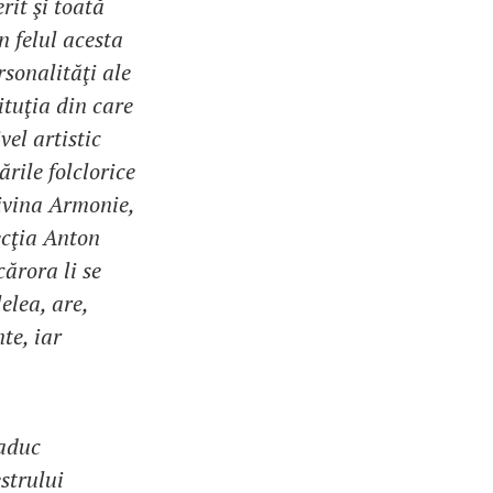
rit şi toată
n felul acesta
sonalităţi ale
ituţia din care
vel artistic
rile folclorice
ivina Armonie,
ecţia Anton
ărora li se
elea, are,
te, iar
 aduc
strului