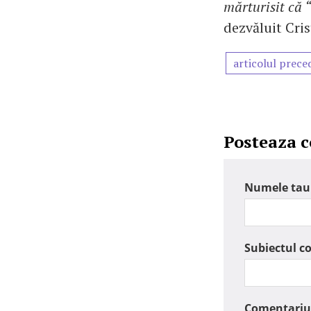
mărturisit că “
dezvăluit Cri
articolul prece
Posteaza 
Numele tau
Subiectul c
Comentariu