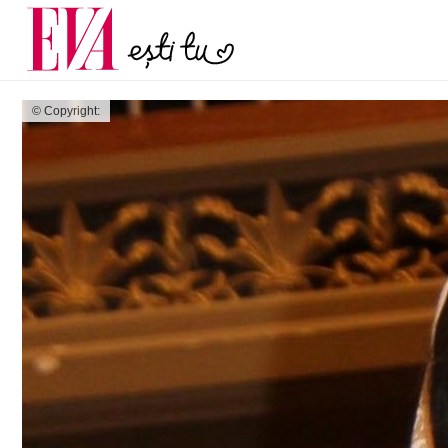
menopauză și când ar t
Carieră
la medic
Actualitate
© Copyright: