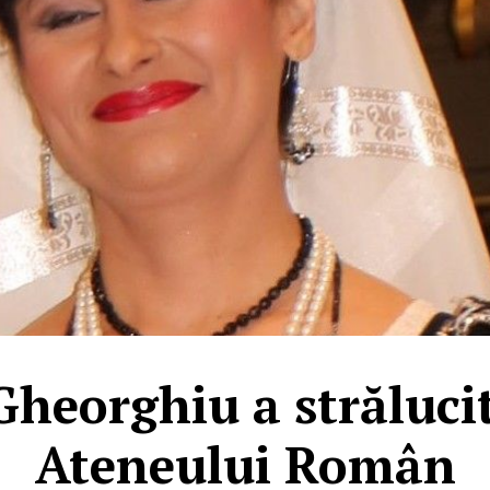
Gheorghiu a străluci
Ateneului Român