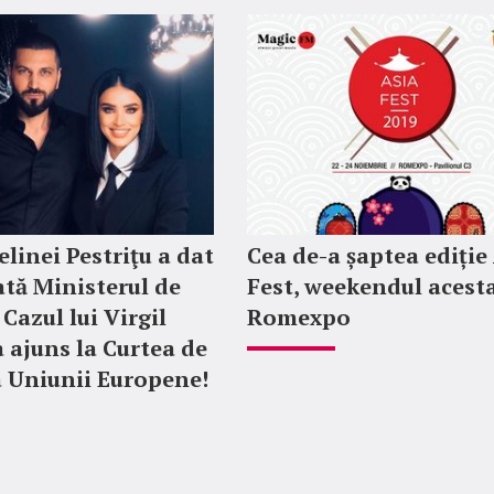
elinei Pestriţu a dat
Cea de-a șaptea ediție
ată Ministerul de
Fest, weekendul acesta
Cazul lui Virgil
Romexpo
a ajuns la Curtea de
 a Uniunii Europene!