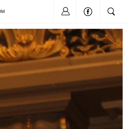
Nu ai cont?
Inregistreaza-
UM