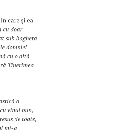
în care şi ea
a cu doar
zat sub bagheta
ale domniei
nă cu o altă
tură Tinerimea
astică a
 cu vinul bun,
resus de toate,
ul mi-a