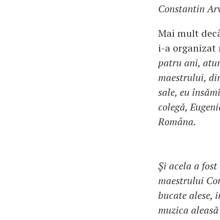
Constantin Ar
Mai mult decât
i-a organizat
patru ani, atu
maestrului, di
sale, eu însăm
colegă, Eugeni
Româna.
Şi acela a fos
maestrului Con
bucate alese, i
muzica aleasă 