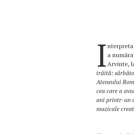
I
nterpreta
a numărat
Arvinte, l
trăită: sărbăt
Ateneului Româ
cea care a avu
ani printr-un 
muzicale creat