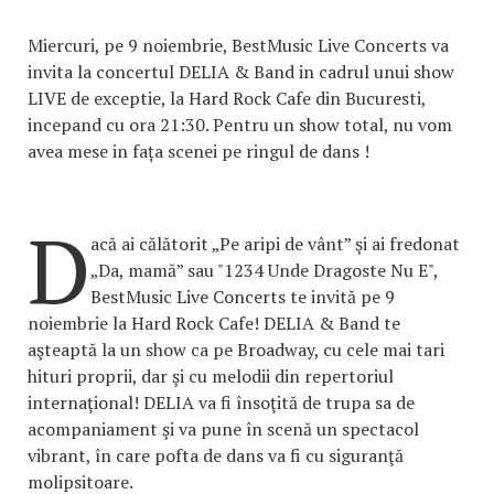
Miercuri, pe 9 noiembrie, BestMusic Live Concerts va
invita la concertul DELIA & Band in cadrul unui show
LIVE de exceptie, la Hard Rock Cafe din Bucuresti,
incepand cu ora 21:30. Pentru un show total, nu vom
avea mese in fața scenei pe ringul de dans !
D
acă ai călătorit „Pe aripi de vânt” şi ai fredonat
„Da, mamă” sau "1234 Unde Dragoste Nu E",
BestMusic Live Concerts te invită pe 9
noiembrie la Hard Rock Cafe! DELIA & Band te
aşteaptă la un show ca pe Broadway, cu cele mai tari
hituri proprii, dar şi cu melodii din repertoriul
internaţional! DELIA va fi însoţită de trupa sa de
acompaniament şi va pune în scenă un spectacol
vibrant, în care pofta de dans va fi cu siguranţă
molipsitoare.