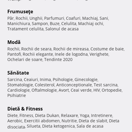
Frumuseţe
Păr
Rochii
Unghii
Parfumuri
Coafuri
Machiaj
Sani
,
,
,
,
,
,
,
Manichiura
Sampon
Buze
Celulita
Machiaj ochi
,
,
,
,
,
Tratament celulita
Salonul de acasa
,
Modă
Rochii
Rochii de seara
Rochii de mireasa
Costume de baie
,
,
,
,
Pantofi
Rochii elegante
Inele de logodna
Verighete
,
,
,
,
Ochelari de soare
Tendinte 2020
,
Sănătate
Sarcina
Ceaiuri
Inima
Psihologie
Ginecologie
,
,
,
,
,
Stomatologie
Colesterol
Anticonceptionale
Test sarcina
,
,
,
,
Cardiologie
Oftalmologie
Avort
Ceai verde
HIV
Ortopedie
,
,
,
,
,
,
Psihiatrie
Dietă & Fitness
Diete
Fitness
Dieta Dukan
Relaxare
Yoga
Intretinere
,
,
,
,
,
,
Aerobic
Exercitii abdomen
Nutritie
Dieta de slabit
Dieta
,
,
,
,
Silueta
Dieta ketogenica
Sala de acasa
disociata
,
,
,