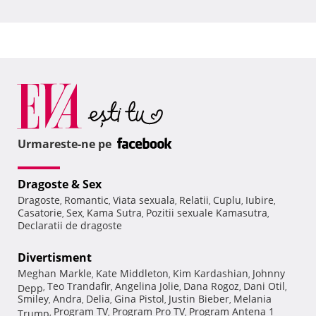
Urmareste-ne pe
Dragoste & Sex
Dragoste
Romantic
Viata sexuala
Relatii
Cuplu
Iubire
,
,
,
,
,
,
Casatorie
Sex
Kama Sutra
Pozitii sexuale Kamasutra
,
,
,
,
Declaratii de dragoste
Divertisment
Meghan Markle
Kate Middleton
Kim Kardashian
Johnny
,
,
,
Teo Trandafir
Angelina Jolie
Dana Rogoz
Dani Otil
Depp
,
,
,
,
,
Smiley
Andra
Delia
Gina Pistol
Justin Bieber
Melania
,
,
,
,
,
Program TV
Program Pro TV
Program Antena 1
Trump
,
,
,