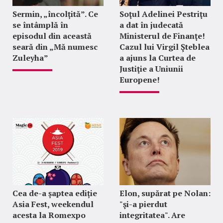
Sermin, „încolțită”. Ce
Soţul Adelinei Pestriţu
se întâmplă în
a dat în judecată
episodul din această
Ministerul de Finanţe!
seară din „Mă numesc
Cazul lui Virgil Şteblea
Zuleyha”
a ajuns la Curtea de
Justiţie a Uniunii
Europene!
Cea de-a șaptea ediție
Elon, supărat pe Nolan:
Asia Fest, weekendul
"şi-a pierdut
acesta la Romexpo
integritatea". Are