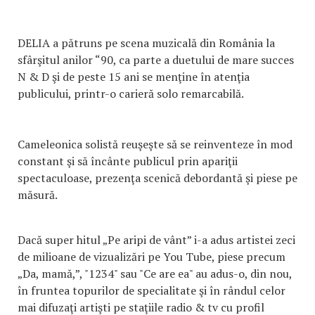
DELIA a pătruns pe scena muzicală din România la
sfârşitul anilor “90, ca parte a duetului de mare succes
N & D şi de peste 15 ani se menţine în atenţia
publicului, printr-o carieră solo remarcabilă.
Cameleonica solistă reuşeşte să se reinventeze în mod
constant şi să încânte publicul prin apariţii
spectaculoase, prezenţa scenică debordantă şi piese pe
măsură.
Dacă super hitul „Pe aripi de vânt” i-a adus artistei zeci
de milioane de vizualizări pe You Tube, piese precum
„Da, mamă,”, "1234" sau "Ce are ea" au adus-o, din nou,
în fruntea topurilor de specialitate şi în rândul celor
mai difuzaţi artişti pe staţiile radio & tv cu profil