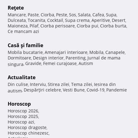
Reţete
Mancare
Paste
Ciorba
Peste
Sos
Salata
Cafea
Supa
,
,
,
,
,
,
,
,
Dulceata
Tocanita
Cocktail
Supa crema
Aperitive
Desert
,
,
,
,
,
,
Maioneza
Pilaf
Ciorba perisoare
Ciorba pui
Ciorba burta
,
,
,
,
,
Ce mancam azi
Casă şi familie
Mobila bucatarie
Amenajari interioare
Mobila
Canapele
,
,
,
,
Dormitoare
Design interior
Parenting
Jurnal de mama
,
,
,
Gravide
Femei curajoase
Autism
singura
,
,
,
Actualitate
Din culise
Interviu
Stirea zilei
Tema zilei
Iesirea din
,
,
,
,
Despărţiri celebre
Vesti Bune
Covid-19
Pandemie
autism
,
,
,
,
Horoscop
Horoscop 2026
,
Horoscop 2025
,
Horoscop azi
,
Horoscop dragoste
,
Horoscop chinezesc
,