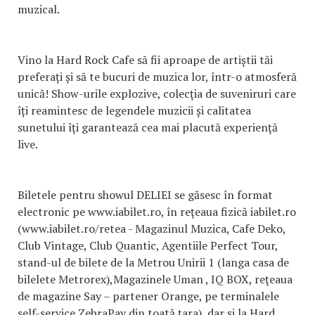
muzical.
Vino la Hard Rock Cafe să fii aproape de artiștii tăi
preferați și să te bucuri de muzica lor, într-o atmosferă
unică! Show-urile explozive, colecţia de suveniruri care
îți reamintesc de legendele muzicii și calitatea
sunetului îţi garantează cea mai placută experienţă
live.
Biletele pentru showul DELIEI se găsesc în format
electronic pe www.iabilet.ro, în reţeaua fizică iabilet.ro
(www.iabilet.ro/retea - Magazinul Muzica, Cafe Deko,
Club Vintage, Club Quantic, Agentiile Perfect Tour,
stand-ul de bilete de la Metrou Unirii 1 (langa casa de
bilelete Metrorex),Magazinele Uman , IQ BOX, reţeaua
de magazine Say – partener Orange, pe terminalele
self-service ZebraPay din toată ţara), dar şi la Hard