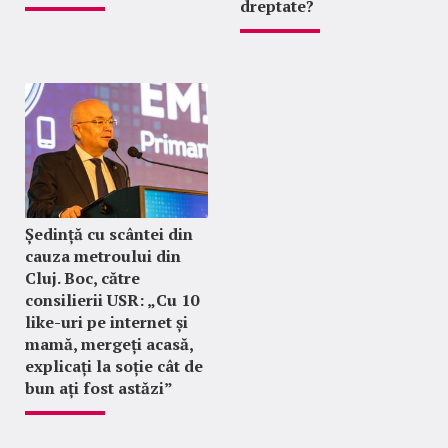
dreptate?
Ședință cu scântei din
cauza metroului din
Cluj. Boc, către
consilierii USR: „Cu 10
like-uri pe internet și
mamă, mergeți acasă,
explicați la soție cât de
bun ați fost astăzi”