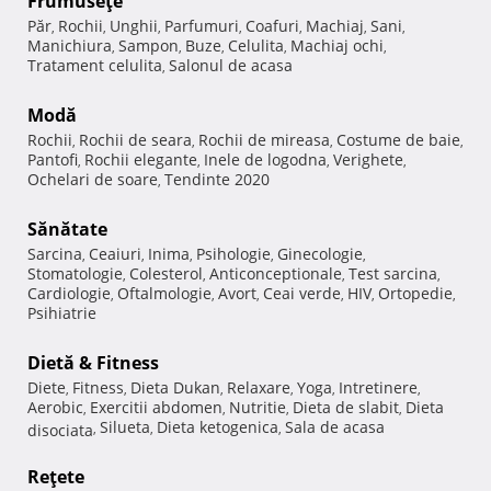
Frumuseţe
Păr
Rochii
Unghii
Parfumuri
Coafuri
Machiaj
Sani
,
,
,
,
,
,
,
Manichiura
Sampon
Buze
Celulita
Machiaj ochi
,
,
,
,
,
Tratament celulita
Salonul de acasa
,
Modă
Rochii
Rochii de seara
Rochii de mireasa
Costume de baie
,
,
,
,
Pantofi
Rochii elegante
Inele de logodna
Verighete
,
,
,
,
Ochelari de soare
Tendinte 2020
,
Sănătate
Sarcina
Ceaiuri
Inima
Psihologie
Ginecologie
,
,
,
,
,
Stomatologie
Colesterol
Anticonceptionale
Test sarcina
,
,
,
,
Cardiologie
Oftalmologie
Avort
Ceai verde
HIV
Ortopedie
,
,
,
,
,
,
Psihiatrie
Dietă & Fitness
Diete
Fitness
Dieta Dukan
Relaxare
Yoga
Intretinere
,
,
,
,
,
,
Aerobic
Exercitii abdomen
Nutritie
Dieta de slabit
Dieta
,
,
,
,
Silueta
Dieta ketogenica
Sala de acasa
disociata
,
,
,
Reţete