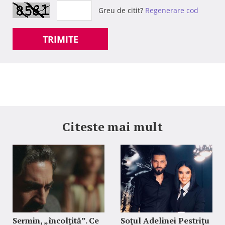
Greu de citit?
Regenerare cod
TRIMITE
Citeste mai mult
Sermin, „încolțită”. Ce
Soţul Adelinei Pestriţu