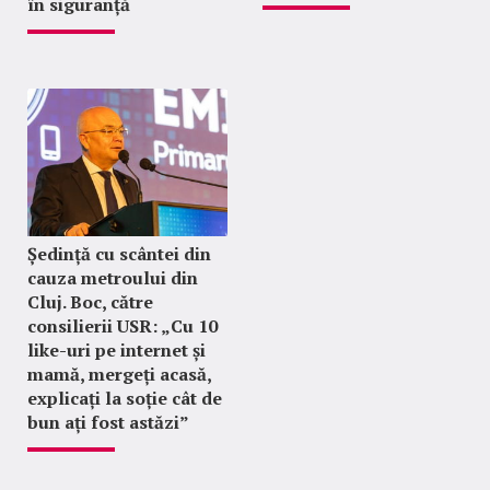
în siguranță
Ședință cu scântei din
cauza metroului din
Cluj. Boc, către
consilierii USR: „Cu 10
like-uri pe internet și
mamă, mergeți acasă,
explicați la soție cât de
bun ați fost astăzi”