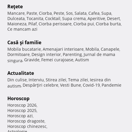
Reţete
Mancare
Paste
Ciorba
Peste
Sos
Salata
Cafea
Supa
,
,
,
,
,
,
,
,
Dulceata
Tocanita
Cocktail
Supa crema
Aperitive
Desert
,
,
,
,
,
,
Maioneza
Pilaf
Ciorba perisoare
Ciorba pui
Ciorba burta
,
,
,
,
,
Ce mancam azi
Casă şi familie
Mobila bucatarie
Amenajari interioare
Mobila
Canapele
,
,
,
,
Dormitoare
Design interior
Parenting
Jurnal de mama
,
,
,
Gravide
Femei curajoase
Autism
singura
,
,
,
Actualitate
Din culise
Interviu
Stirea zilei
Tema zilei
Iesirea din
,
,
,
,
Despărţiri celebre
Vesti Bune
Covid-19
Pandemie
autism
,
,
,
,
Horoscop
Horoscop 2026
,
Horoscop 2025
,
Horoscop azi
,
Horoscop dragoste
,
Horoscop chinezesc
,
Astrologie
,