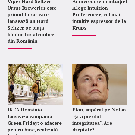
Viper Hard Seltzer –
Ai încredere în intuiție!
Ursus Breweries este
Alege Intuition
primul berar care
Preference+, cel mai
lansează un Hard
intuitiv espressor de la
Seltzer pe piața
Krups
băuturilor alcoolice
din România
IKEA România
Elon, supărat pe Nolan:
lansează campania
"şi-a pierdut
Green Friday: o afacere
integritatea". Are
pentru bine, realizată
dreptate?