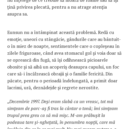
ţină privirea plecată, pentru a nu atrage atenţia
asupra sa.
Eunsun nu a întâmpinat această problemă. Redă cu
emoţie, uneori cu stângăcie, gândurile care au bântuit-
o în miez de noapte, sentimentele care o copleşeau în
zilele friguroase, când avea stomacul gol şi voia doar să
se oprească din fugă, să îşi odihnească picioarele
obosite şi să aibă un acoperiş deasupra capului, un foc
care să-i încălzească obrajii şi o familie fericită. Din
păcate, pentru o perioadă îndelungată, a primit doar
lacrimi, ură, deznădejde şi regrete nerostite.
„
Decembrie 1997. Deși eram slabă ca un vreasc, tot mă
simțeam de parc-aș fi tras la cântar o tonă; îmi simțeam
trupul prea greu ca să mă mișc. M-am prăbușit la
podeaua tare și-nghețată, în penumbra nopții, care mă
învăluia din ce în ce mai mult. Nu mai aveam putere s-o