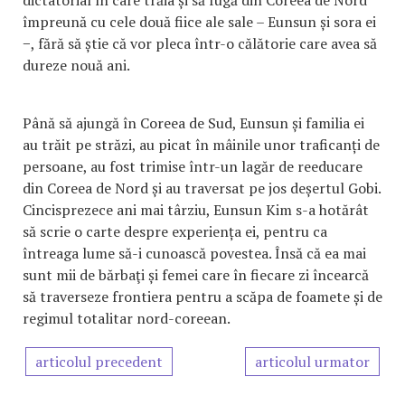
împreună cu cele două fiice ale sale – Eunsun și sora ei
−, fără să știe că vor pleca într-o călătorie care avea să
dureze nouă ani.
Până să ajungă în Coreea de Sud, Eunsun și familia ei
au trăit pe străzi, au picat în mâinile unor traficanți de
persoane, au fost trimise într-un lagăr de reeducare
din Coreea de Nord și au traversat pe jos deșertul Gobi.
Cincisprezece ani mai târziu, Eunsun Kim s-a hotărât
să scrie o carte despre experiența ei, pentru ca
întreaga lume să-i cunoască povestea. Însă că ea mai
sunt mii de bărbaţi și femei care în fiecare zi încearcă
să traverseze frontiera pentru a scăpa de foamete și de
regimul totalitar nord-coreean.
articolul precedent
articolul urmator