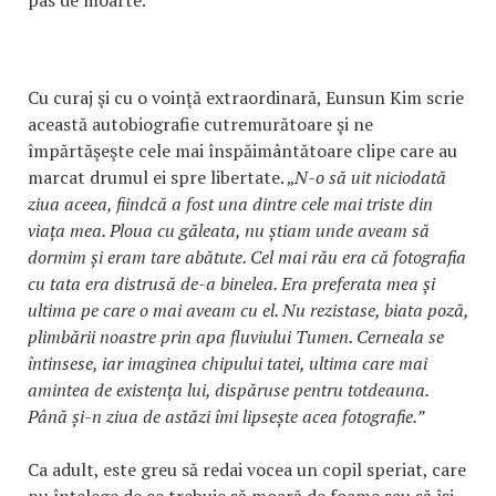
Cu curaj şi cu o voinţă extraordinară, Eunsun Kim scrie
această autobiografie cutremurătoare şi ne
împărtăşeşte cele mai înspăimântătoare clipe care au
marcat drumul ei spre libertate. „
N-o să uit niciodată
ziua aceea, fiindcă a fost una dintre cele mai triste din
viața mea. Ploua cu găleata, nu știam unde aveam să
dormim și eram tare abătute. Cel mai rău era că fotografia
cu tata era distrusă de-a binelea. Era preferata mea și
ultima pe care o mai aveam cu el. Nu rezistase, biata poză,
plimbării noastre prin apa fluviului Tumen. Cerneala se
întinsese, iar imaginea chipului tatei, ultima care mai
amintea de existența lui, dispăruse pentru totdeauna.
Până și-n ziua de astăzi îmi lipsește acea fotografie.”
Ca adult, este greu să redai vocea un copil speriat, care
nu înţelege de ce trebuie să moară de foame sau să îşi