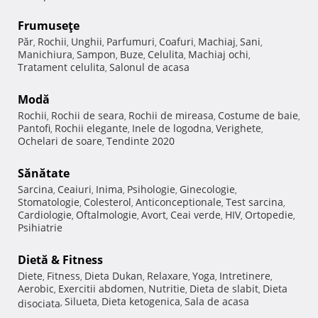
Frumuseţe
Păr
Rochii
Unghii
Parfumuri
Coafuri
Machiaj
Sani
,
,
,
,
,
,
,
Manichiura
Sampon
Buze
Celulita
Machiaj ochi
,
,
,
,
,
Tratament celulita
Salonul de acasa
,
Modă
Rochii
Rochii de seara
Rochii de mireasa
Costume de baie
,
,
,
,
Pantofi
Rochii elegante
Inele de logodna
Verighete
,
,
,
,
Ochelari de soare
Tendinte 2020
,
Sănătate
Sarcina
Ceaiuri
Inima
Psihologie
Ginecologie
,
,
,
,
,
Stomatologie
Colesterol
Anticonceptionale
Test sarcina
,
,
,
,
Cardiologie
Oftalmologie
Avort
Ceai verde
HIV
Ortopedie
,
,
,
,
,
,
Psihiatrie
Dietă & Fitness
Diete
Fitness
Dieta Dukan
Relaxare
Yoga
Intretinere
,
,
,
,
,
,
Aerobic
Exercitii abdomen
Nutritie
Dieta de slabit
Dieta
,
,
,
,
Silueta
Dieta ketogenica
Sala de acasa
disociata
,
,
,