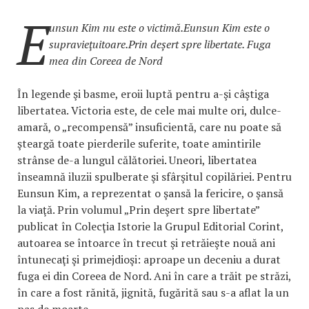
E
unsun Kim nu este o victimă.Eunsun Kim este o
supravieţuitoare.Prin deșert spre libertate. Fuga
mea din Coreea de Nord
În legende şi basme, eroii luptă pentru a-şi câştiga
libertatea. Victoria este, de cele mai multe ori, dulce-
amară, o „recompensă” insuficientă, care nu poate să
şteargă toate pierderile suferite, toate amintirile
strânse de-a lungul călătoriei. Uneori, libertatea
înseamnă iluzii spulberate şi sfârşitul copilăriei. Pentru
Eunsun Kim, a reprezentat o şansă la fericire, o şansă
la viaţă. Prin volumul „Prin deşert spre libertate”
publicat în Colecţia Istorie la Grupul Editorial Corint,
autoarea se întoarce în trecut şi retrăieşte nouă ani
întunecaţi şi primejdioşi: aproape un deceniu a durat
fuga ei din Coreea de Nord. Ani în care a trăit pe străzi,
în care a fost rănită, jignită, fugărită sau s-a aflat la un
pas de moarte.