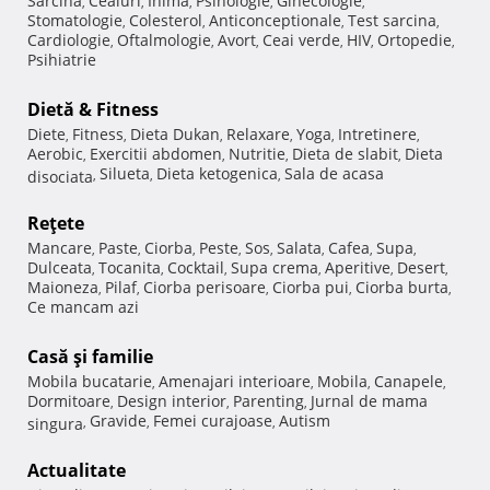
Sarcina
Ceaiuri
Inima
Psihologie
Ginecologie
,
,
,
,
,
Stomatologie
Colesterol
Anticonceptionale
Test sarcina
,
,
,
,
Cardiologie
Oftalmologie
Avort
Ceai verde
HIV
Ortopedie
,
,
,
,
,
,
Psihiatrie
Dietă & Fitness
Diete
Fitness
Dieta Dukan
Relaxare
Yoga
Intretinere
,
,
,
,
,
,
Aerobic
Exercitii abdomen
Nutritie
Dieta de slabit
Dieta
,
,
,
,
Silueta
Dieta ketogenica
Sala de acasa
disociata
,
,
,
Reţete
Mancare
Paste
Ciorba
Peste
Sos
Salata
Cafea
Supa
,
,
,
,
,
,
,
,
Dulceata
Tocanita
Cocktail
Supa crema
Aperitive
Desert
,
,
,
,
,
,
Maioneza
Pilaf
Ciorba perisoare
Ciorba pui
Ciorba burta
,
,
,
,
,
Ce mancam azi
Casă şi familie
Mobila bucatarie
Amenajari interioare
Mobila
Canapele
,
,
,
,
Dormitoare
Design interior
Parenting
Jurnal de mama
,
,
,
Gravide
Femei curajoase
Autism
singura
,
,
,
Actualitate