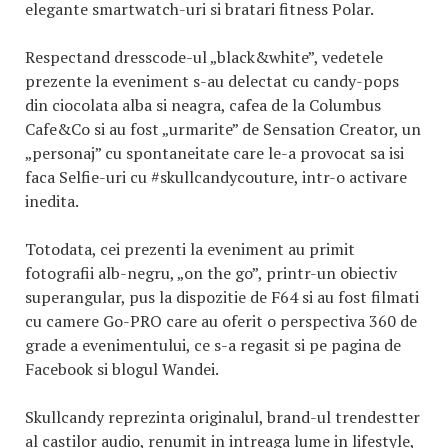
elegante smartwatch-uri si bratari fitness Polar.
Respectand dresscode-ul „black&white”, vedetele
prezente la eveniment s-au delectat cu candy-pops
din ciocolata alba si neagra, cafea de la Columbus
Cafe&Co si au fost „urmarite” de Sensation Creator, un
„personaj” cu spontaneitate care le-a provocat sa isi
faca Selfie-uri cu #skullcandycouture, intr-o activare
inedita.
Totodata, cei prezenti la eveniment au primit
fotografii alb-negru, „on the go”, printr-un obiectiv
superangular, pus la dispozitie de F64 si au fost filmati
cu camere Go-PRO care au oferit o perspectiva 360 de
grade a evenimentului, ce s-a regasit si pe pagina de
Facebook si blogul Wandei.
Skullcandy reprezinta originalul, brand-ul trendestter
al castilor audio, renumit in intreaga lume in lifestyle,