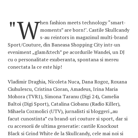
"W
hen fashion meets technology “smart-
moments” are born!". Castile Skullcandy
s-au reintors in magazinul multi-brand
Sport/Couture, din Baneasa Shopping City intr-un
eveniment „glam&tech” pe acordurile Wandei, un DJ
cu o personalitate exuberanta, spontana si mereu
conectata la ce este hip!
Vladimir Draghia, Nicoleta Nuca, Dana Rogoz, Roxana
Ciuhulescu, Cristina Cioran, Amadeus, Irina Maria
Mohora (TVR1), Simona Taranu (Digi 24), Camelia
Baltoi (Digi Sport), Catalina Ciobanu (Radio Killer),
Mihaela Cozmolici (UTV), jurnalisti si bloggeri „au
facut cunostinta” cu brand-uri couture si sport, dar si
cu accesorii de ultima generatie: castile Knockout
Black si Grind White de la Skullcandy, cele mai noi si