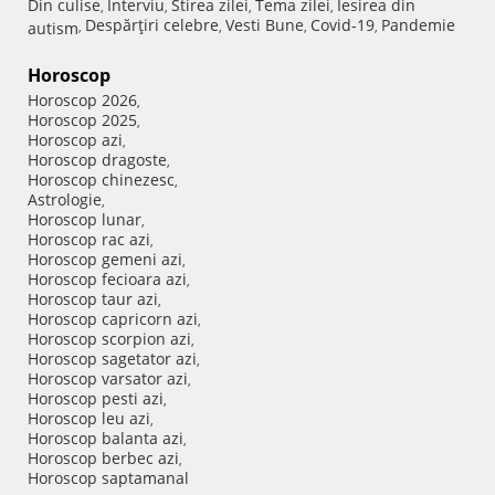
Din culise
Interviu
Stirea zilei
Tema zilei
Iesirea din
,
,
,
,
Despărţiri celebre
Vesti Bune
Covid-19
Pandemie
autism
,
,
,
,
Horoscop
Horoscop 2026
,
Horoscop 2025
,
Horoscop azi
,
Horoscop dragoste
,
Horoscop chinezesc
,
Astrologie
,
Horoscop lunar
,
Horoscop rac azi
,
Horoscop gemeni azi
,
Horoscop fecioara azi
,
Horoscop taur azi
,
Horoscop capricorn azi
,
Horoscop scorpion azi
,
Horoscop sagetator azi
,
Horoscop varsator azi
,
Horoscop pesti azi
,
Horoscop leu azi
,
Horoscop balanta azi
,
Horoscop berbec azi
,
Horoscop saptamanal