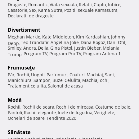
Dragoste
Romantic
Viata sexuala
Relatii
Cuplu
Iubire
,
,
,
,
,
,
Casatorie
Sex
Kama Sutra
Pozitii sexuale Kamasutra
,
,
,
,
Declaratii de dragoste
Divertisment
Meghan Markle
Kate Middleton
Kim Kardashian
Johnny
,
,
,
Teo Trandafir
Angelina Jolie
Dana Rogoz
Dani Otil
Depp
,
,
,
,
,
Smiley
Andra
Delia
Gina Pistol
Justin Bieber
Melania
,
,
,
,
,
Program TV
Program Pro TV
Program Antena 1
Trump
,
,
,
Frumuseţe
Păr
Rochii
Unghii
Parfumuri
Coafuri
Machiaj
Sani
,
,
,
,
,
,
,
Manichiura
Sampon
Buze
Celulita
Machiaj ochi
,
,
,
,
,
Tratament celulita
Salonul de acasa
,
Modă
Rochii
Rochii de seara
Rochii de mireasa
Costume de baie
,
,
,
,
Pantofi
Rochii elegante
Inele de logodna
Verighete
,
,
,
,
Ochelari de soare
Tendinte 2020
,
Sănătate