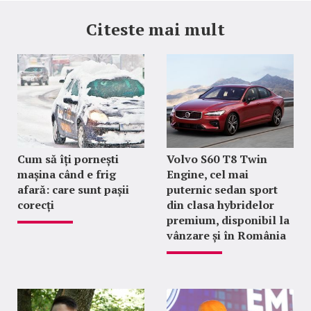
Citeste mai mult
Cum să îți pornești
Volvo S60 T8 Twin
mașina când e frig
Engine, cel mai
afară: care sunt pașii
puternic sedan sport
corecți
din clasa hybridelor
premium, disponibil la
vânzare și în România