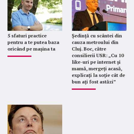
5 sfaturi practice
Ședință cu scântei din
pentru a te putea baza
cauza metroului din
oricând pe mașina ta
Cluj. Boc, către
consilierii USR: „Cu 10
like-uri pe internet și
mamă, mergeți acasă,
explicați la soție cât de
bun ați fost astăzi”