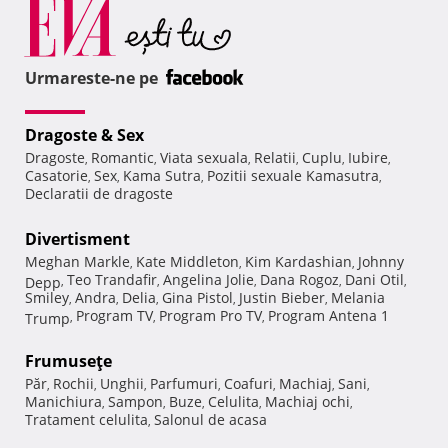
Urmareste-ne pe
Dragoste & Sex
Dragoste
Romantic
Viata sexuala
Relatii
Cuplu
Iubire
,
,
,
,
,
,
Casatorie
Sex
Kama Sutra
Pozitii sexuale Kamasutra
,
,
,
,
Declaratii de dragoste
Divertisment
Meghan Markle
Kate Middleton
Kim Kardashian
Johnny
,
,
,
Teo Trandafir
Angelina Jolie
Dana Rogoz
Dani Otil
Depp
,
,
,
,
,
Smiley
Andra
Delia
Gina Pistol
Justin Bieber
Melania
,
,
,
,
,
Program TV
Program Pro TV
Program Antena 1
Trump
,
,
,
Frumuseţe
Păr
Rochii
Unghii
Parfumuri
Coafuri
Machiaj
Sani
,
,
,
,
,
,
,
Manichiura
Sampon
Buze
Celulita
Machiaj ochi
,
,
,
,
,
Tratament celulita
Salonul de acasa
,