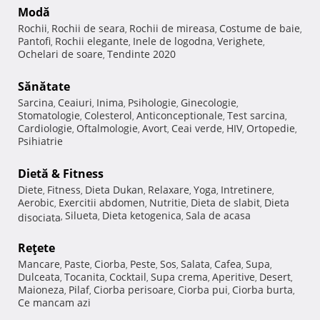
Modă
Rochii
Rochii de seara
Rochii de mireasa
Costume de baie
,
,
,
,
Pantofi
Rochii elegante
Inele de logodna
Verighete
,
,
,
,
Ochelari de soare
Tendinte 2020
,
Sănătate
Sarcina
Ceaiuri
Inima
Psihologie
Ginecologie
,
,
,
,
,
Stomatologie
Colesterol
Anticonceptionale
Test sarcina
,
,
,
,
Cardiologie
Oftalmologie
Avort
Ceai verde
HIV
Ortopedie
,
,
,
,
,
,
Psihiatrie
Dietă & Fitness
Diete
Fitness
Dieta Dukan
Relaxare
Yoga
Intretinere
,
,
,
,
,
,
Aerobic
Exercitii abdomen
Nutritie
Dieta de slabit
Dieta
,
,
,
,
Silueta
Dieta ketogenica
Sala de acasa
disociata
,
,
,
Reţete
Mancare
Paste
Ciorba
Peste
Sos
Salata
Cafea
Supa
,
,
,
,
,
,
,
,
Dulceata
Tocanita
Cocktail
Supa crema
Aperitive
Desert
,
,
,
,
,
,
Maioneza
Pilaf
Ciorba perisoare
Ciorba pui
Ciorba burta
,
,
,
,
,
Ce mancam azi