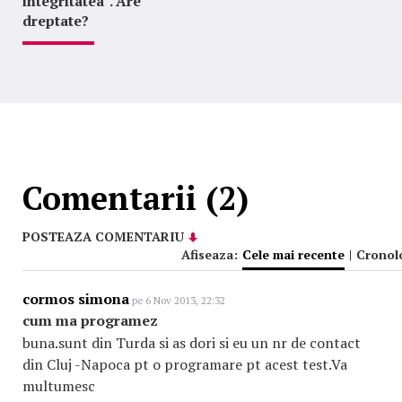
integritatea". Are
dreptate?
Comentarii (2)
POSTEAZA COMENTARIU
Afiseaza:
Cele mai recente
|
Cronol
cormos simona
pe 6 Nov 2013, 22:32
cum ma programez
buna.sunt din Turda si as dori si eu un nr de contact
din Cluj -Napoca pt o programare pt acest test.Va
multumesc