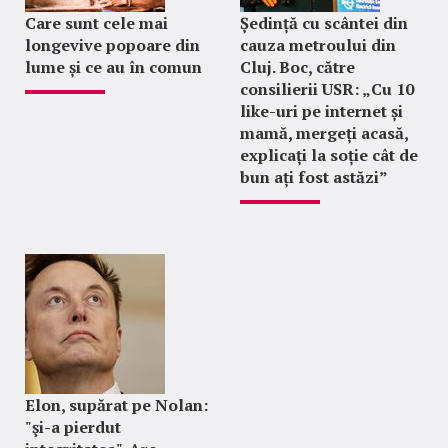
Care sunt cele mai
Ședință cu scântei din
longevive popoare din
cauza metroului din
lume și ce au în comun
Cluj. Boc, către
consilierii USR: „Cu 10
like-uri pe internet și
mamă, mergeți acasă,
explicați la soție cât de
bun ați fost astăzi”
Elon, supărat pe Nolan:
"şi-a pierdut