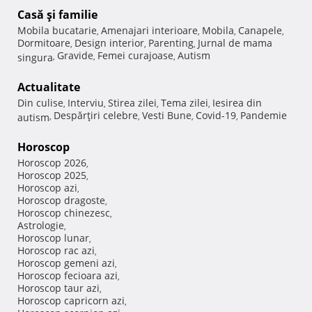
Casă şi familie
Mobila bucatarie
Amenajari interioare
Mobila
Canapele
,
,
,
,
Dormitoare
Design interior
Parenting
Jurnal de mama
,
,
,
Gravide
Femei curajoase
Autism
singura
,
,
,
Actualitate
Din culise
Interviu
Stirea zilei
Tema zilei
Iesirea din
,
,
,
,
Despărţiri celebre
Vesti Bune
Covid-19
Pandemie
autism
,
,
,
,
Horoscop
Horoscop 2026
,
Horoscop 2025
,
Horoscop azi
,
Horoscop dragoste
,
Horoscop chinezesc
,
Astrologie
,
Horoscop lunar
,
Horoscop rac azi
,
Horoscop gemeni azi
,
Horoscop fecioara azi
,
Horoscop taur azi
,
Horoscop capricorn azi
,