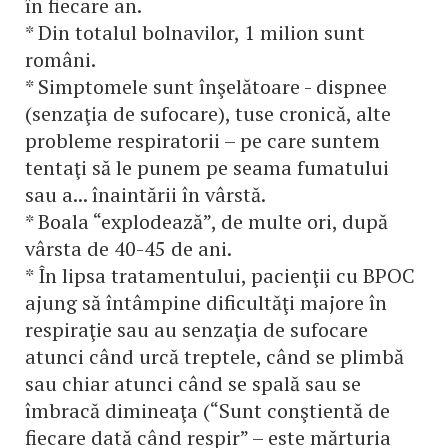
în fiecare an.
* Din totalul bolnavilor, 1 milion sunt
români.
* Simptomele sunt înşelătoare - dispnee
(senzaţia de sufocare), tuse cronică, alte
probleme respiratorii – pe care suntem
tentaţi să le punem pe seama fumatului
sau a... înaintării în vârstă.
* Boala “explodează”, de multe ori, după
vârsta de 40-45 de ani.
* În lipsa tratamentului, pacienţii cu BPOC
ajung să întâmpine dificultăţi majore în
respiraţie sau au senzaţia de sufocare
atunci când urcă treptele, când se plimbă
sau chiar atunci când se spală sau se
îmbracă dimineaţa (“Sunt conştientă de
fiecare dată când respir” – este mărturia