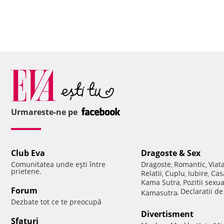
Urmareste-ne pe
Club Eva
Dragoste & Sex
Comunitatea unde eşti între
Dragoste
Romantic
Viat
,
,
prietene.
Relatii
Cuplu
Iubire
Cas
,
,
,
Kama Sutra
Pozitii sexu
,
Forum
Declaratii d
Kamasutra
,
Dezbate tot ce te preocupă
Divertisment
Sfaturi