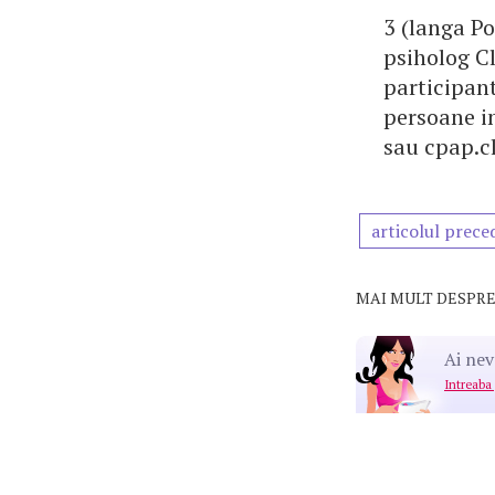
3 (langa Po
psiholog Cl
participant
persoane in
sau cpap.c
articolul prece
MAI MULT DESPRE
Ai nev
Intreaba