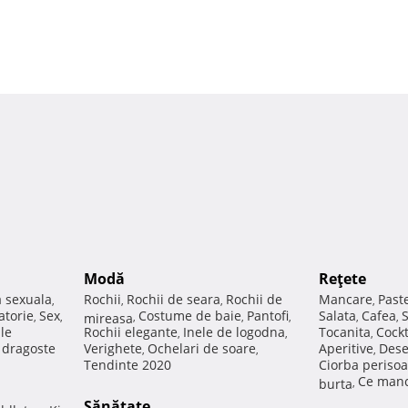
Modă
Reţete
a sexuala
Rochii
Rochii de seara
Rochii de
Mancare
Past
,
,
,
,
atorie
Sex
Costume de baie
Pantofi
Salata
Cafea
,
,
mireasa
,
,
,
,
,
ale
Rochii elegante
Inele de logodna
Tocanita
Cockt
,
,
,
e dragoste
Verighete
Ochelari de soare
Aperitive
Dese
,
,
,
Tendinte 2020
Ciorba perisoa
Ce manc
burta
,
Sănătate