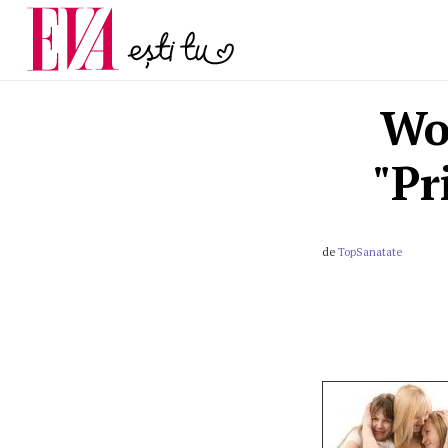
menopauză și când ar t
Carieră
la medic
Actualitate
Wo
"Pr
de
TopSanatate