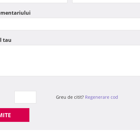
omentariului
l tau
Greu de citit?
Regenerare cod
MITE