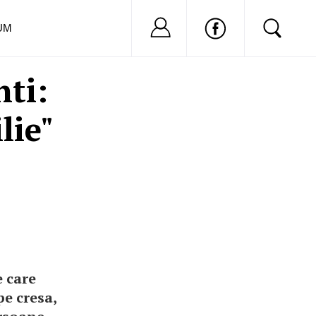
Nu ai cont?
Inregistreaza-
UM
ti:
lie"
e care
pe cresa,