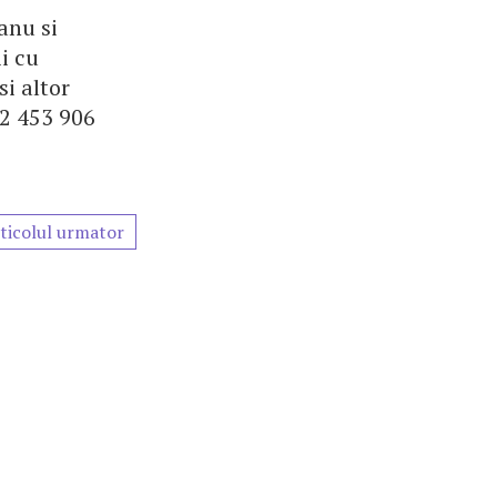
anu si
i cu
si altor
22 453 906
ticolul urmator