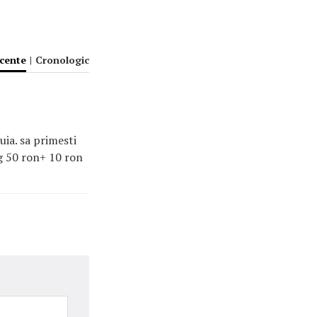
ecente
|
Cronologic
ia. sa primesti
ng 50 ron+ 10 ron