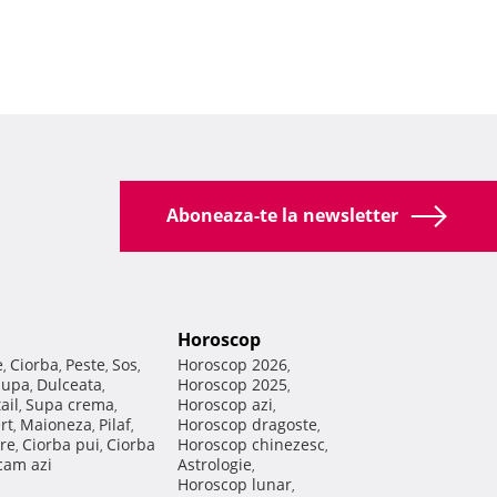
Aboneaza-te la newsletter
Horoscop
e
Ciorba
Peste
Sos
Horoscop 2026
,
,
,
,
,
Supa
Dulceata
Horoscop 2025
,
,
,
ail
Supa crema
Horoscop azi
,
,
,
rt
Maioneza
Pilaf
Horoscop dragoste
,
,
,
,
re
Ciorba pui
Ciorba
Horoscop chinezesc
,
,
,
am azi
Astrologie
,
Horoscop lunar
,