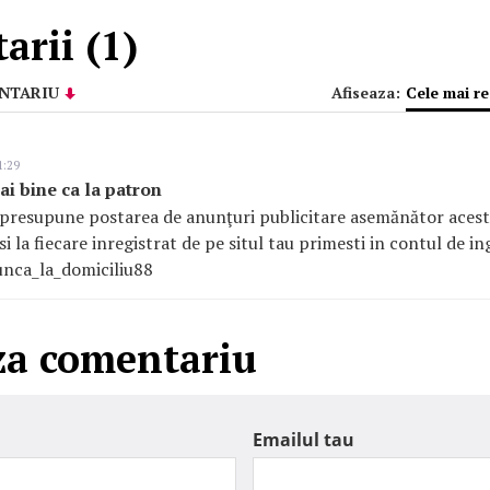
rii (1)
NTARIU
Afiseaza:
Cele mai r
1:29
i bine ca la patron
presupune postarea de anunţuri publicitare asemănător acestu
si la fiecare inregistrat de pe situl tau primesti in contul de i
unca_la_domiciliu88
za comentariu
Emailul tau