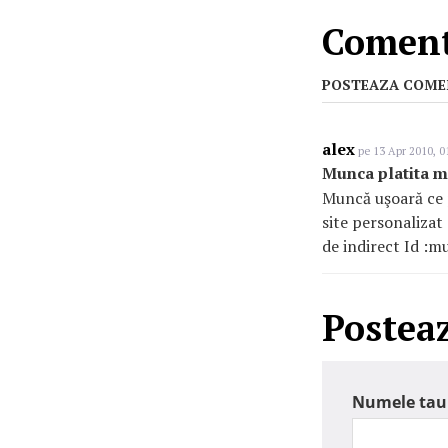
Comenta
POSTEAZA COME
alex
pe 13 Apr 2010, 0
Munca platita ma
Muncă uşoară ce 
site personalizat 
de indirect Id :m
Postea
Numele tau