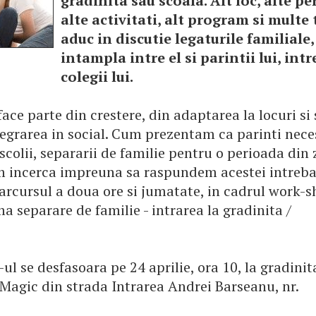
gradinita sau scoala. Alt loc, alte p
alte activitati, alt program si multe 
aduc in discutie legaturile familiale,
intampla intre el si parintii lui, intre
colegii lui.
ace parte din crestere, din adaptarea la locuri si 
tegrarea in social. Cum prezentam ca parinti nece
 scolii, separarii de familie pentru o perioada din 
m incerca impreuna sa raspundem acestei intrebar
arcursul a doua ore si jumatate, in cadrul work-s
a separare de familie - intrarea la gradinita /
la".
l se desfasoara pe 24 aprilie, ora 10, la gradinit
Magic din strada Intrarea Andrei Barseanu, nr.