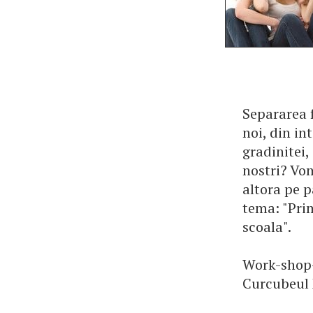
Separarea f
noi, din in
gradinitei,
nostri? Vo
altora pe p
tema: "Prim
scoa
Work-shop-u
Curcubeul 