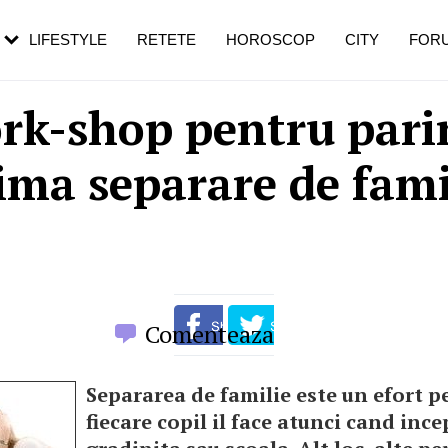
rebui să mergi
și 60 de ani. De ce te trezești mai des
pe măsură ce înaintezi în vârstă
LIFESTYLE
RETETE
HOROSCOP
CITY
FOR
rk-shop pentru parin
ima separare de fami
Comenteaza
Separarea de familie este un efort p
fiecare copil il face atunci cand ince