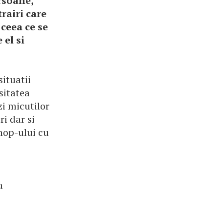
ersoane,
trairi care
 ceea ce se
 el si
situatii
sitatea
zi micutilor
i dar si
hop-ului cu
a