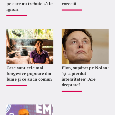
pe care nu trebuie să le
corectă
ignori
Care sunt cele mai
Elon, supărat pe Nolan:
longevive popoare din
"şi-a pierdut
lume și ce au în comun
integritatea". Are
dreptate?