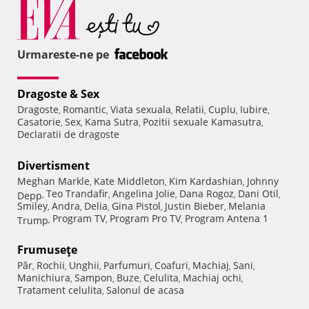
Urmareste-ne pe
Dragoste & Sex
Dragoste
Romantic
Viata sexuala
Relatii
Cuplu
Iubire
,
,
,
,
,
,
Casatorie
Sex
Kama Sutra
Pozitii sexuale Kamasutra
,
,
,
,
Declaratii de dragoste
Divertisment
Meghan Markle
Kate Middleton
Kim Kardashian
Johnny
,
,
,
Teo Trandafir
Angelina Jolie
Dana Rogoz
Dani Otil
Depp
,
,
,
,
,
Smiley
Andra
Delia
Gina Pistol
Justin Bieber
Melania
,
,
,
,
,
Program TV
Program Pro TV
Program Antena 1
Trump
,
,
,
Frumuseţe
Păr
Rochii
Unghii
Parfumuri
Coafuri
Machiaj
Sani
,
,
,
,
,
,
,
Manichiura
Sampon
Buze
Celulita
Machiaj ochi
,
,
,
,
,
Tratament celulita
Salonul de acasa
,