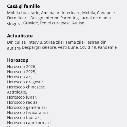
Casă şi familie
Mobila bucatarie
Amenajari interioare
Mobila
Canapele
,
,
,
,
Dormitoare
Design interior
Parenting
Jurnal de mama
,
,
,
Gravide
Femei curajoase
Autism
singura
,
,
,
Actualitate
Din culise
Interviu
Stirea zilei
Tema zilei
Iesirea din
,
,
,
,
Despărţiri celebre
Vesti Bune
Covid-19
Pandemie
autism
,
,
,
,
Horoscop
Horoscop 2026
,
Horoscop 2025
,
Horoscop azi
,
Horoscop dragoste
,
Horoscop chinezesc
,
Astrologie
,
Horoscop lunar
,
Horoscop rac azi
,
Horoscop gemeni azi
,
Horoscop fecioara azi
,
Horoscop taur azi
,
Horoscop capricorn azi
,