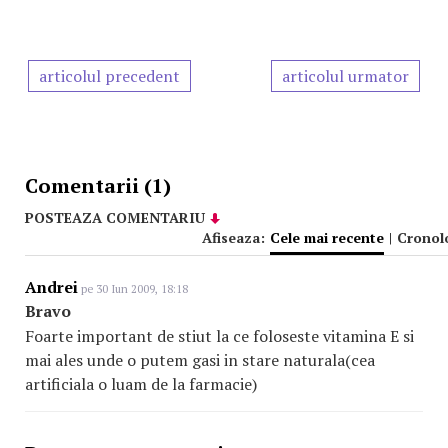
articolul precedent
articolul urmator
Comentarii (1)
POSTEAZA COMENTARIU
Afiseaza:
Cele mai recente
|
Cronol
Andrei
pe 30 Iun 2009, 18:18
Bravo
Foarte important de stiut la ce foloseste vitamina E si
mai ales unde o putem gasi in stare naturala(cea
artificiala o luam de la farmacie)