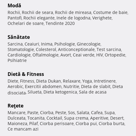
Modă
Rochii
Rochii de seara
Rochii de mireasa
Costume de baie
,
,
,
,
Pantofi
Rochii elegante
Inele de logodna
Verighete
,
,
,
,
Ochelari de soare
Tendinte 2020
,
Sănătate
Sarcina
Ceaiuri
Inima
Psihologie
Ginecologie
,
,
,
,
,
Stomatologie
Colesterol
Anticonceptionale
Test sarcina
,
,
,
,
Cardiologie
Oftalmologie
Avort
Ceai verde
HIV
Ortopedie
,
,
,
,
,
,
Psihiatrie
Dietă & Fitness
Diete
Fitness
Dieta Dukan
Relaxare
Yoga
Intretinere
,
,
,
,
,
,
Aerobic
Exercitii abdomen
Nutritie
Dieta de slabit
Dieta
,
,
,
,
Silueta
Dieta ketogenica
Sala de acasa
disociata
,
,
,
Reţete
Mancare
Paste
Ciorba
Peste
Sos
Salata
Cafea
Supa
,
,
,
,
,
,
,
,
Dulceata
Tocanita
Cocktail
Supa crema
Aperitive
Desert
,
,
,
,
,
,
Maioneza
Pilaf
Ciorba perisoare
Ciorba pui
Ciorba burta
,
,
,
,
,
Ce mancam azi