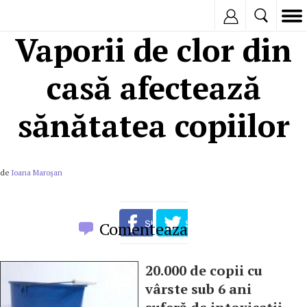
Inregistreaza
Vaporii de clor din
casă afectează
sănătatea copiilor
de
Ioana Maroşan
Comenteaza
20.000 de copii cu
vârste sub 6 ani