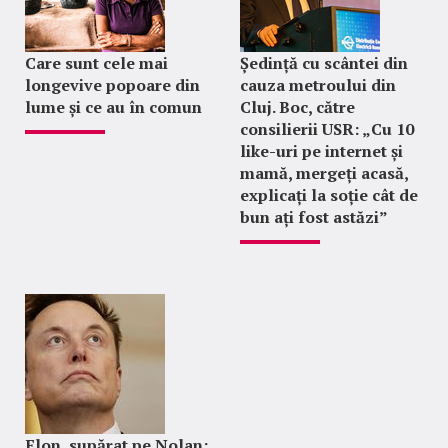
Care sunt cele mai
Ședință cu scântei din
longevive popoare din
cauza metroului din
lume și ce au în comun
Cluj. Boc, către
consilierii USR: „Cu 10
like-uri pe internet și
mamă, mergeți acasă,
explicați la soție cât de
bun ați fost astăzi”
Elon, supărat pe Nolan: