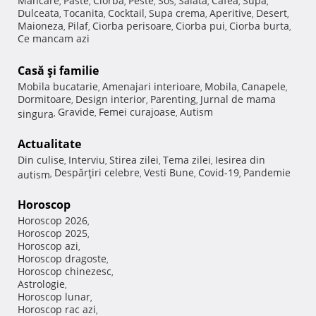
Mancare
Paste
Ciorba
Peste
Sos
Salata
Cafea
Supa
,
,
,
,
,
,
,
,
Dulceata
Tocanita
Cocktail
Supa crema
Aperitive
Desert
,
,
,
,
,
,
Maioneza
Pilaf
Ciorba perisoare
Ciorba pui
Ciorba burta
,
,
,
,
,
Ce mancam azi
Casă şi familie
Mobila bucatarie
Amenajari interioare
Mobila
Canapele
,
,
,
,
Dormitoare
Design interior
Parenting
Jurnal de mama
,
,
,
Gravide
Femei curajoase
Autism
singura
,
,
,
Actualitate
Din culise
Interviu
Stirea zilei
Tema zilei
Iesirea din
,
,
,
,
Despărţiri celebre
Vesti Bune
Covid-19
Pandemie
autism
,
,
,
,
Horoscop
Horoscop 2026
,
Horoscop 2025
,
Horoscop azi
,
Horoscop dragoste
,
Horoscop chinezesc
,
Astrologie
,
Horoscop lunar
,
Horoscop rac azi
,