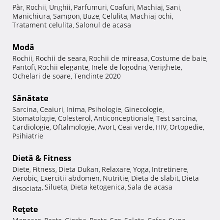
Păr
Rochii
Unghii
Parfumuri
Coafuri
Machiaj
Sani
,
,
,
,
,
,
,
Manichiura
Sampon
Buze
Celulita
Machiaj ochi
,
,
,
,
,
Tratament celulita
Salonul de acasa
,
Modă
Rochii
Rochii de seara
Rochii de mireasa
Costume de baie
,
,
,
,
Pantofi
Rochii elegante
Inele de logodna
Verighete
,
,
,
,
Ochelari de soare
Tendinte 2020
,
Sănătate
Sarcina
Ceaiuri
Inima
Psihologie
Ginecologie
,
,
,
,
,
Stomatologie
Colesterol
Anticonceptionale
Test sarcina
,
,
,
,
Cardiologie
Oftalmologie
Avort
Ceai verde
HIV
Ortopedie
,
,
,
,
,
,
Psihiatrie
Dietă & Fitness
Diete
Fitness
Dieta Dukan
Relaxare
Yoga
Intretinere
,
,
,
,
,
,
Aerobic
Exercitii abdomen
Nutritie
Dieta de slabit
Dieta
,
,
,
,
Silueta
Dieta ketogenica
Sala de acasa
disociata
,
,
,
Reţete