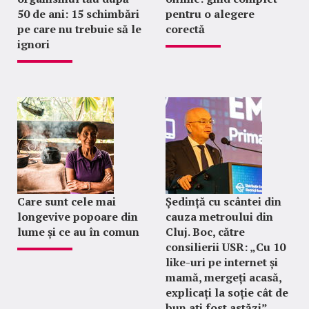
50 de ani: 15 schimbări
pentru o alegere
pe care nu trebuie să le
corectă
ignori
Care sunt cele mai
Ședință cu scântei din
longevive popoare din
cauza metroului din
lume și ce au în comun
Cluj. Boc, către
consilierii USR: „Cu 10
like-uri pe internet și
mamă, mergeți acasă,
explicați la soție cât de
bun ați fost astăzi”