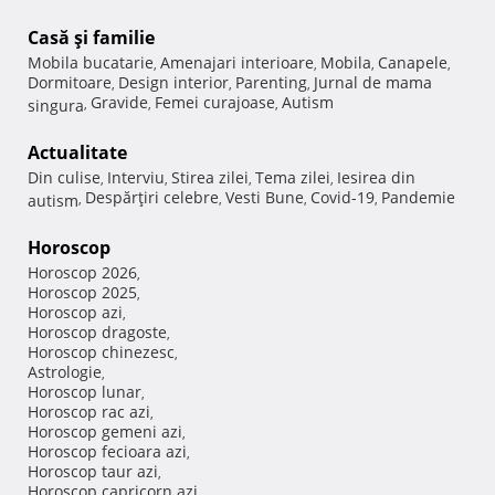
Casă şi familie
Mobila bucatarie
Amenajari interioare
Mobila
Canapele
,
,
,
,
Dormitoare
Design interior
Parenting
Jurnal de mama
,
,
,
Gravide
Femei curajoase
Autism
singura
,
,
,
Actualitate
Din culise
Interviu
Stirea zilei
Tema zilei
Iesirea din
,
,
,
,
Despărţiri celebre
Vesti Bune
Covid-19
Pandemie
autism
,
,
,
,
Horoscop
Horoscop 2026
,
Horoscop 2025
,
Horoscop azi
,
Horoscop dragoste
,
Horoscop chinezesc
,
Astrologie
,
Horoscop lunar
,
Horoscop rac azi
,
Horoscop gemeni azi
,
Horoscop fecioara azi
,
Horoscop taur azi
,
Horoscop capricorn azi
,