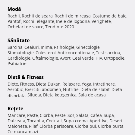
Modă
Rochii
Rochii de seara
Rochii de mireasa
Costume de baie
,
,
,
,
Pantofi
Rochii elegante
Inele de logodna
Verighete
,
,
,
,
Ochelari de soare
Tendinte 2020
,
Sănătate
Sarcina
Ceaiuri
Inima
Psihologie
Ginecologie
,
,
,
,
,
Stomatologie
Colesterol
Anticonceptionale
Test sarcina
,
,
,
,
Cardiologie
Oftalmologie
Avort
Ceai verde
HIV
Ortopedie
,
,
,
,
,
,
Psihiatrie
Dietă & Fitness
Diete
Fitness
Dieta Dukan
Relaxare
Yoga
Intretinere
,
,
,
,
,
,
Aerobic
Exercitii abdomen
Nutritie
Dieta de slabit
Dieta
,
,
,
,
Silueta
Dieta ketogenica
Sala de acasa
disociata
,
,
,
Reţete
Mancare
Paste
Ciorba
Peste
Sos
Salata
Cafea
Supa
,
,
,
,
,
,
,
,
Dulceata
Tocanita
Cocktail
Supa crema
Aperitive
Desert
,
,
,
,
,
,
Maioneza
Pilaf
Ciorba perisoare
Ciorba pui
Ciorba burta
,
,
,
,
,
Ce mancam azi