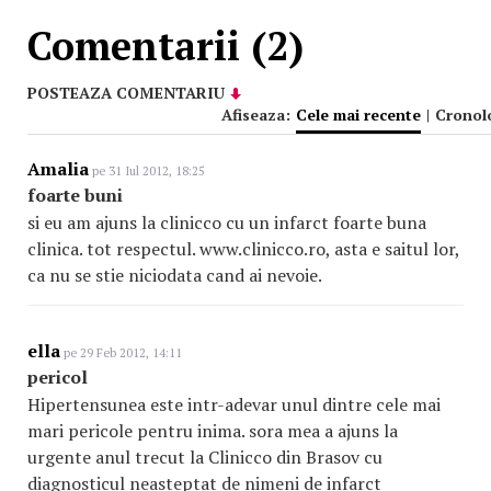
Comentarii (2)
POSTEAZA COMENTARIU
Afiseaza:
Cele mai recente
|
Cronol
Amalia
pe 31 Iul 2012, 18:25
foarte buni
si eu am ajuns la clinicco cu un infarct foarte buna
clinica. tot respectul. www.clinicco.ro, asta e saitul lor,
ca nu se stie niciodata cand ai nevoie.
ella
pe 29 Feb 2012, 14:11
pericol
Hipertensunea este intr-adevar unul dintre cele mai
mari pericole pentru inima. sora mea a ajuns la
urgente anul trecut la Clinicco din Brasov cu
diagnosticul neasteptat de nimeni de infarct