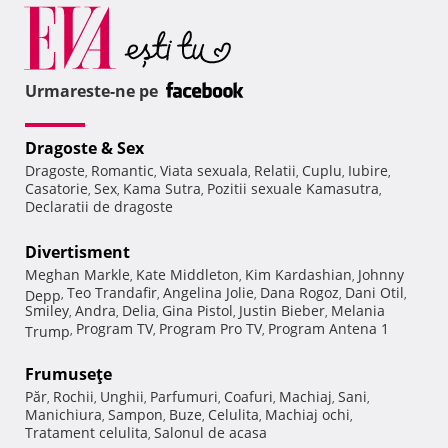
Urmareste-ne pe
Dragoste & Sex
Dragoste
Romantic
Viata sexuala
Relatii
Cuplu
Iubire
,
,
,
,
,
,
Casatorie
Sex
Kama Sutra
Pozitii sexuale Kamasutra
,
,
,
,
Declaratii de dragoste
Divertisment
Meghan Markle
Kate Middleton
Kim Kardashian
Johnny
,
,
,
Teo Trandafir
Angelina Jolie
Dana Rogoz
Dani Otil
Depp
,
,
,
,
,
Smiley
Andra
Delia
Gina Pistol
Justin Bieber
Melania
,
,
,
,
,
Program TV
Program Pro TV
Program Antena 1
Trump
,
,
,
Frumuseţe
Păr
Rochii
Unghii
Parfumuri
Coafuri
Machiaj
Sani
,
,
,
,
,
,
,
Manichiura
Sampon
Buze
Celulita
Machiaj ochi
,
,
,
,
,
Tratament celulita
Salonul de acasa
,