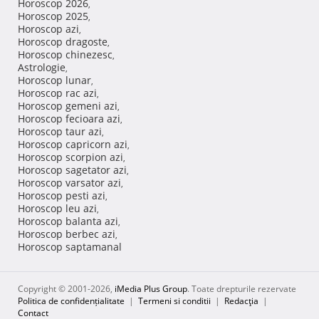
Horoscop 2026
,
Horoscop 2025
,
Horoscop azi
,
Horoscop dragoste
,
Horoscop chinezesc
,
Astrologie
,
Horoscop lunar
,
Horoscop rac azi
,
Horoscop gemeni azi
,
Horoscop fecioara azi
,
Horoscop taur azi
,
Horoscop capricorn azi
,
Horoscop scorpion azi
,
Horoscop sagetator azi
,
Horoscop varsator azi
,
Horoscop pesti azi
,
Horoscop leu azi
,
Horoscop balanta azi
,
Horoscop berbec azi
,
Horoscop saptamanal
Copyright © 2001-2026,
iMedia Plus Group
. Toate drepturile rezervate
Politica de confidențialitate
|
Termeni si conditii
|
Redacţia
|
Contact