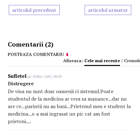
articolul precedent
articolul urmator
Comentarii (2)
POSTEAZA COMENTARIU
Afiseaza:
Cele mai recente
|
Cronol
Sufletel
pe 18 Nov 2007, 08:09
Distrugere
De vina nu sunt doar oamenii ci sistemul.Poate
studentul de la medicina ar vrea sa manance...dar nu
are ce...parintii nu au bani...Prietenul meu e student la
medicina...s-a mai ingrasat un pic cat am fost
prieteni....