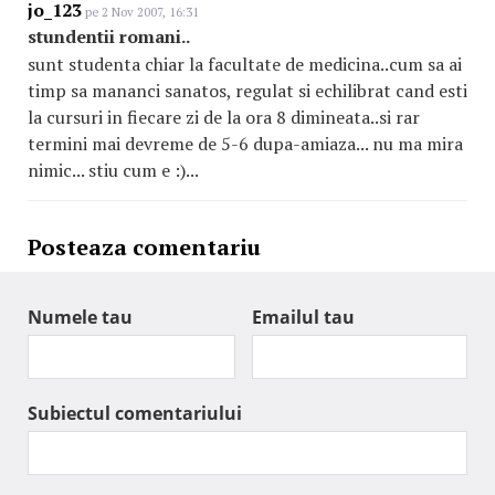
jo_123
pe 2 Nov 2007, 16:31
stundentii romani..
sunt studenta chiar la facultate de medicina..cum sa ai
timp sa mananci sanatos, regulat si echilibrat cand esti
la cursuri in fiecare zi de la ora 8 dimineata..si rar
termini mai devreme de 5-6 dupa-amiaza... nu ma mira
nimic... stiu cum e :)...
Posteaza comentariu
Numele tau
Emailul tau
Subiectul comentariului