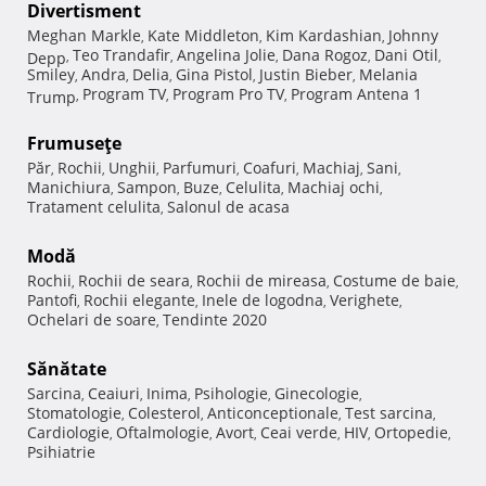
Divertisment
Meghan Markle
Kate Middleton
Kim Kardashian
Johnny
,
,
,
Teo Trandafir
Angelina Jolie
Dana Rogoz
Dani Otil
Depp
,
,
,
,
,
Smiley
Andra
Delia
Gina Pistol
Justin Bieber
Melania
,
,
,
,
,
Program TV
Program Pro TV
Program Antena 1
Trump
,
,
,
Frumuseţe
Păr
Rochii
Unghii
Parfumuri
Coafuri
Machiaj
Sani
,
,
,
,
,
,
,
Manichiura
Sampon
Buze
Celulita
Machiaj ochi
,
,
,
,
,
Tratament celulita
Salonul de acasa
,
Modă
Rochii
Rochii de seara
Rochii de mireasa
Costume de baie
,
,
,
,
Pantofi
Rochii elegante
Inele de logodna
Verighete
,
,
,
,
Ochelari de soare
Tendinte 2020
,
Sănătate
Sarcina
Ceaiuri
Inima
Psihologie
Ginecologie
,
,
,
,
,
Stomatologie
Colesterol
Anticonceptionale
Test sarcina
,
,
,
,
Cardiologie
Oftalmologie
Avort
Ceai verde
HIV
Ortopedie
,
,
,
,
,
,
Psihiatrie