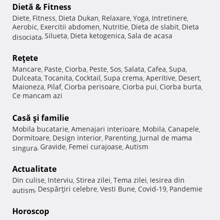
Dietă & Fitness
Diete
Fitness
Dieta Dukan
Relaxare
Yoga
Intretinere
,
,
,
,
,
,
Aerobic
Exercitii abdomen
Nutritie
Dieta de slabit
Dieta
,
,
,
,
Silueta
Dieta ketogenica
Sala de acasa
disociata
,
,
,
Reţete
Mancare
Paste
Ciorba
Peste
Sos
Salata
Cafea
Supa
,
,
,
,
,
,
,
,
Dulceata
Tocanita
Cocktail
Supa crema
Aperitive
Desert
,
,
,
,
,
,
Maioneza
Pilaf
Ciorba perisoare
Ciorba pui
Ciorba burta
,
,
,
,
,
Ce mancam azi
Casă şi familie
Mobila bucatarie
Amenajari interioare
Mobila
Canapele
,
,
,
,
Dormitoare
Design interior
Parenting
Jurnal de mama
,
,
,
Gravide
Femei curajoase
Autism
singura
,
,
,
Actualitate
Din culise
Interviu
Stirea zilei
Tema zilei
Iesirea din
,
,
,
,
Despărţiri celebre
Vesti Bune
Covid-19
Pandemie
autism
,
,
,
,
Horoscop