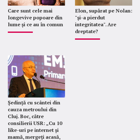
Care sunt cele mai
Elon, supărat pe Nolan:
longevive popoare din
"şi-a pierdut
lume și ce au în comun
integritatea". Are
dreptate?
Ședință cu scântei din
cauza metroului din
Cluj. Boc, către
consilierii USR: „Cu 10
like-uri pe internet și
mamă, mergeți acasă,